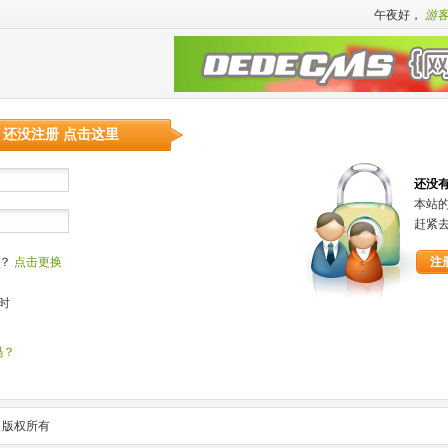
午夜好，
游
还没注册 点击这里
还没
本站
赶紧
清？
点击更换
注
时
码？
科技 版权所有