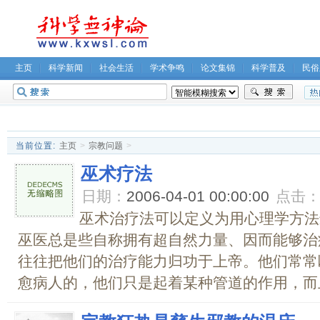
主页
科学新闻
社会生活
学术争鸣
论文集锦
科学普及
民俗
无神论坛
关于我们
当前位置:
主页
>
宗教问题
>
巫术疗法
日期：
2006-04-01 00:00:00
点击
巫术治疗法可以定义为用心理学方法
巫医总是些自称拥有超自然力量、因而能够治
往往把他们的治疗能力归功于上帝。他们常常
愈病人的，他们只是起着某种管道的作用，而上