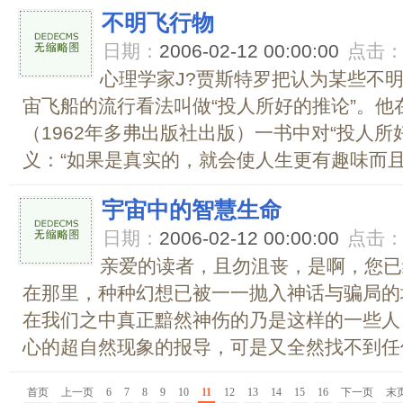
不明飞行物
日期：
2006-02-12 00:00:00
点击
心理学家J?贾斯特罗把认为某些不
宙飞船的流行看法叫做“投人所好的推论”。
（1962年多弗出版社出版）一书中对“投人所
义：“如果是真实的，就会使人生更有趣味而且具
宇宙中的智慧生命
日期：
2006-02-12 00:00:00
点击
亲爱的读者，且勿沮丧，是啊，您已
在那里，种种幻想已被一一抛入神话与骗局的
在我们之中真正黯然神伤的乃是这样的一些人
心的超自然现象的报导，可是又全然找不到任何
首页
上一页
6
7
8
9
10
11
12
13
14
15
16
下一页
末