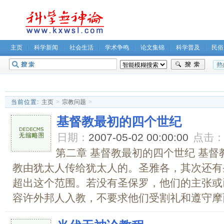
主页
科学新闻
社会生活
学术争鸣
论文集锦
科学普及
民俗
无神论坛
关于我们
当前位置:
主页
>
宗教问题
>
基督教最初的四个世纪
日期：
2007-05-02 00:00:00
点击
第二章 基督教最初的四个世纪 基
教由犹太人传给犹太人的。圣雅各，其次还有
超出这个范围。若没有圣保罗，他们的主张或
容许外邦人入教，不要求他们受割礼和遵守摩西