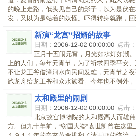
道：夏首的南边有个叫涓蜀梁的人，此人既愚
的晚上走路，低头见自己的影子，以为是伏在
发，又以为是站着的妖怪。吓得转身就跑，回到
新演“龙宫”招婿的故事
日期：
2006-12-02 00:00:00
点击
正月十五闹元宵，月光如水灯如潮。
上的人们，每年元宵节，为了祈求四季平安、
不让龙王爷借漳河水向民间发难，元宵节之夜
跑龙舟给龙王爷和众水族看。今年也不例外，当
太和殿里的闹剧
日期：
2006-12-02 00:00:00
点击
北京故宫博物院的太和殿高大而雄伟
方。但九十年前，“窃国大盗”袁世凯曾在这
１９１１年的辛亥革命推翻了清王朝的统治，