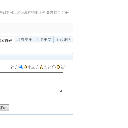
来到本网站,您还没有登陆,请先
登陆
或者
注册
.
只看差评
只看中立
全部评论
只看好评
评价:
中立
好评
差评
评论