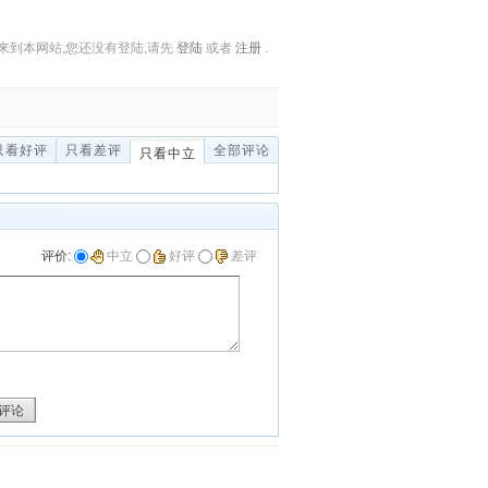
来到本网站,您还没有登陆,请先
登陆
或者
注册
.
只看好评
只看差评
全部评论
只看中立
评价:
中立
好评
差评
评论