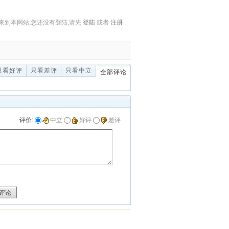
来到本网站,您还没有登陆,请先
登陆
或者
注册
.
只看好评
只看差评
只看中立
全部评论
评价:
中立
好评
差评
评论