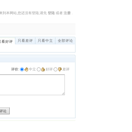
来到本网站,您还没有登陆,请先
登陆
或者
注册
.
只看差评
只看中立
全部评论
只看好评
评价:
中立
好评
差评
评论