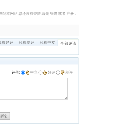
来到本网站,您还没有登陆,请先
登陆
或者
注册
.
只看好评
只看差评
只看中立
全部评论
评价:
中立
好评
差评
评论