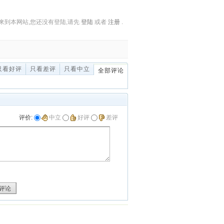
来到本网站,您还没有登陆,请先
登陆
或者
注册
.
只看好评
只看差评
只看中立
全部评论
评价:
中立
好评
差评
评论