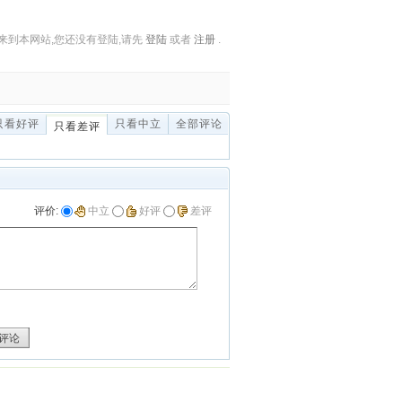
来到本网站,您还没有登陆,请先
登陆
或者
注册
.
只看好评
只看中立
全部评论
只看差评
评价:
中立
好评
差评
评论