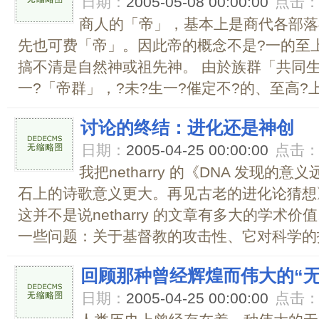
日期：
2005-05-08 00:00:00
点击
商人的「帝」，基本上是商代各部落
先也可费「帝」。因此帝的概念不是?一的至
搞不清是自然神或祖先神。 由於族群「共同生
一?「帝群」，?未?生一?催定不?的、至高?上的
讨论的终结：进化还是神创
日期：
2005-04-25 00:00:00
点击
我把netharry 的《DNA 发现
石上的诗歌意义更大。再见古老的进化论猜想
这并不是说netharry 的文章有多大的学术价
一些问题：关于基督教的攻击性、它对科学的抵
回顾那种曾经辉煌而伟大的“无
日期：
2005-04-25 00:00:00
点击