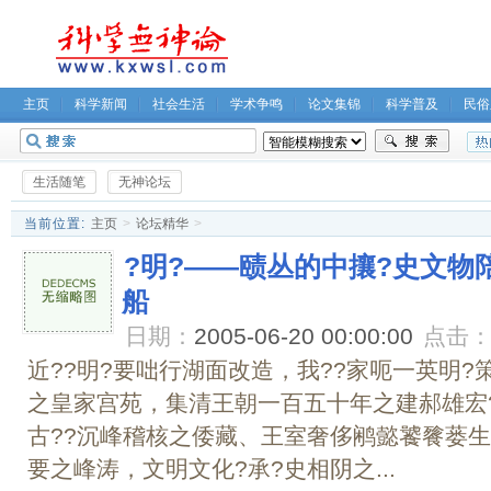
主页
科学新闻
社会生活
学术争鸣
论文集锦
科学普及
民俗
无神论坛
关于我们
生活随笔
无神论坛
当前位置:
主页
>
论坛精华
>
?明?――赜丛的中攘?史文物
船
日期：
2005-06-20 00:00:00
点击
近??明?要咄行湖面改造，我??家呃一英明?策
之皇家宫苑，集清王朝一百五十年之建郝雄宏
古??沉峰稽核之倭藏、王室奢侈鹇懿饕餮蒌生
要之峰涛，文明文化?承?史相阴之...