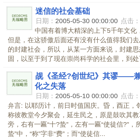
迷信的社会基础
日期：
2005-05-30 00:00:00
点击
中国有着博大精深的上下5千年文化
但是，在这骄傲后面还有没有什么值得我们去
的封建社会，所以，从某一方面来说，封建思
固，以至于到了现在崇尚科学的社会里，到处可
觇《圣经?创世纪》其谬――
化之失落
日期：
2005-05-10 00:00:00
点击
弁言: 以耶历计，前日时值国庆。昏，酉正，
称彼教堂今夕聚会，延生民之，原是鼓吹其教
旁，右有一匾“十?蛰”，左有一匾“使徒信?”，
蛰”中，“称”字非“费”；而“使徒信...