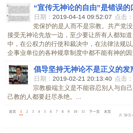
“宣传无神论的自由”是错误的
日期：
2019-04-14 09:52:07
点击
党保护的是人而不是宗教。共产党没
接受无神论先放一边，至少要让所有人都知道
中，在公权力的行使和裁决中，在法律法规以
企事业单位的各种规章制度中都不能有神的因素。
倡导坚持无神论不是正义的发
日期：
2019-02-21 20:13:40
点击
宗教极端主义是不能容忍别人与自己
己教的人都要赶尽杀绝。...
首页
1
2
3
4
5
6
7
8
9
10
11
下一页
末页
共
50
页