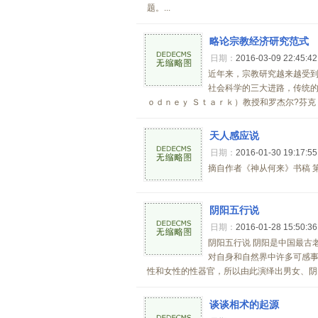
题。...
略论宗教经济研究范式
日期：
2016-03-09 22:45:4
近年来，宗教研究越来越受
社会科学的三大进路，传统的
ｏｄｎｅｙ Ｓｔａｒｋ）教授和罗杰尔?芬克（
天人感应说
日期：
2016-01-30 19:17:5
摘自作者《神从何来》书稿 第二
阴阳五行说
日期：
2016-01-28 15:50:3
阴阳五行说 阴阳是中国最古
对自身和自然界中许多可感事
性和女性的性器官，所以由此演绎出男女、阴..
谈谈相术的起源