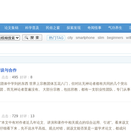
论文集锦
科学普及
民俗之窗
探索发现
奇闻怪事
气功养生
city
smartphone
slim
beginners
wit
建设与合作
4
点击：
495
好评：
8
团体中学到的东西 世界上宗教团体五花八门，但对比无神论者都有共同的几个突出
教团，而无神论者普遍没有。 大部分宗教，包括邪教，都有一支职业性团队，专门从事
1
点击：
729
好评：
13
“本文中有对作者近几年论文、讲演和著作中相关观点的综合运用、引述”。看来该文
仔细看下来，先不说水平高低、观点对错，就该文能否算是一篇学术论文，都成问