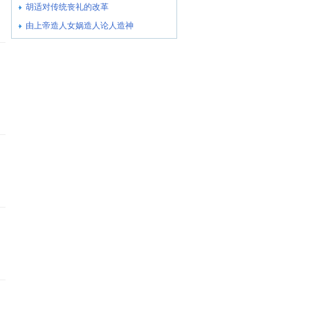
胡适对传统丧礼的改革
由上帝造人女娲造人论人造神