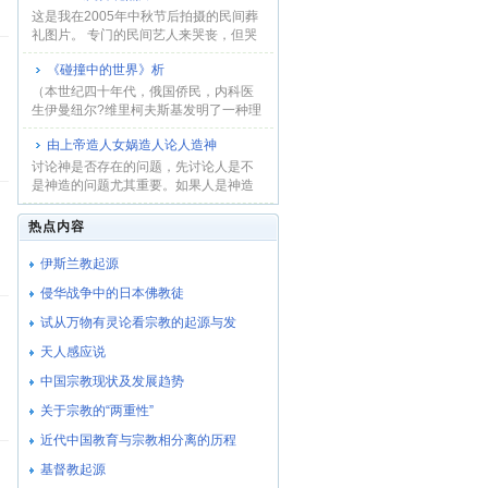
这是我在2005年中秋节后拍摄的民间葬
礼图片。 专门的民间艺人来哭丧，但哭
是假，讨钱...
《碰撞中的世界》析
（本世纪四十年代，俄国侨民，内科医
生伊曼纽尔?维里柯夫斯基发明了一种理
论，用地球...
由上帝造人女娲造人论人造神
讨论神是否存在的问题，先讨论人是不
是神造的问题尤其重要。如果人是神造
的，人就没有...
热点内容
伊斯兰教起源
侵华战争中的日本佛教徒
试从万物有灵论看宗教的起源与发
天人感应说
中国宗教现状及发展趋势
关于宗教的“两重性”
近代中国教育与宗教相分离的历程
基督教起源