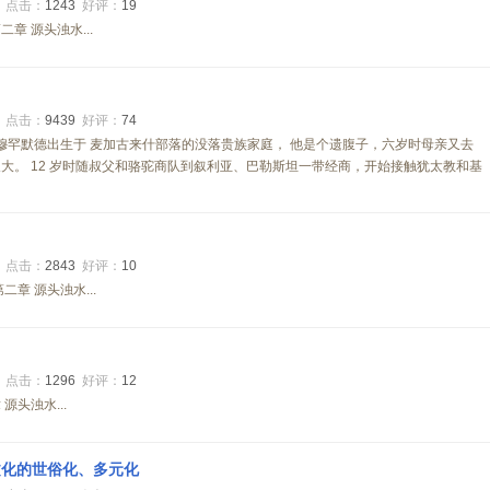
8
点击：
1243
好评：
19
章 源头浊水...
6
点击：
9439
好评：
74
年，穆罕默德出生于 麦加古来什部落的没落贵族家庭， 他是个遗腹子，六岁时母亲又去
大。 12 岁时随叔父和骆驼商队到叙利亚、巴勒斯坦一带经商，开始接触犹太教和基
8
点击：
2843
好评：
10
章 源头浊水...
1
点击：
1296
好评：
12
头浊水...
文化的世俗化、多元化