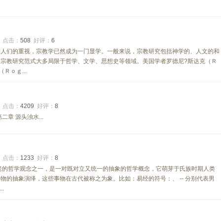
2
点击：
508
好评：
6
到人们的重视，宗教学已然成为一门显学。一般来说，宗教研究包括神学的、人文的和
宗教研究范式大多局限于哲学、文学、思想史等领域。美国学者罗德尼?斯达克（Ｒ
Ｒｏｇ...
5
点击：
4209
好评：
8
章 源头浊水...
6
点击：
1233
好评：
8
老的哲学观念之一，是一对既对立又统一的抽象的哲学概念，它萌芽于氏族时期人类
物的抽象演绎，这些事物在古代被称之为象。比如：易经的符号：、 -- 分别代表男
.