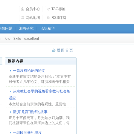
会员中心
TAG标签
网站地图
RSS订阅
宗教问题
邪教研究
论坛精华
h
foto
3xile
excellent
返回首页
推荐内容
一篇没有论证的论文
卓新平在该文结尾处注解说：“本文中有
对作者近几年论文、讲演和著作中相关
观点的综...
从宗教社会学的视角看宗教与社会相
适应
本文结合当前宗教的客观性、重要性、
排他性等特性，并援引联合国的有关材
新演“龙宫”招婿的故事
料和国外一些...
正月十五闹元宵，月光如水灯如潮。我
们祖祖辈辈住在漳河岸边上的人们，每
年元宵节，为...
一组民间葬礼照片