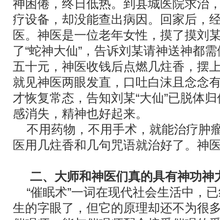
神困倦，终日低热。到县城医院求治
疗设备，却没能查出病因。回家后，
医。神医是一位老年女性，摸了摸刘
了“蛇神大仙”，告诉刘某请神送神都
五十元，神医收钱后点燃几炷香，摆
就见神医两眼发直，口吐白沫且念念
才恢复常态，告知刘某“大仙”已脱体
感消失，精神也好起来。
不用药物，不用手术，就能治疗肿瘤
医用几炷香和几句咒语就治好了。神
二、大师和神医们真的具有神功神
“催眠术”一词在现代社会生活中，已
生的字眼了，但它的原理却还不为很