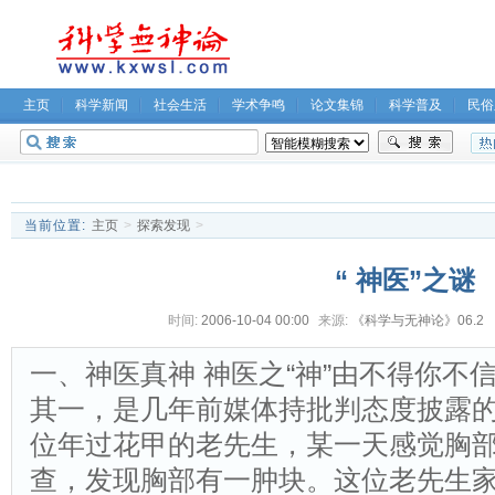
主页
科学新闻
社会生活
学术争鸣
论文集锦
科学普及
民俗
无神论坛
关于我们
当前位置:
主页
>
探索发现
>
“ 神医”之谜
时间:
2006-10-04 00:00
来源:
《科学与无神论》06.2
一、神医真神 神医之“神”由不得你不
其一，是几年前媒体持批判态度披露
位年过花甲的老先生，某一天感觉胸
查，发现胸部有一肿块。这位老先生