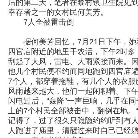
后的第二天，笔者在黎村镇卫生院见
幸存者之一的女村民何美芳。
7人全被雷击倒
据何美芳回忆，7月21日下午，她
四官庙附近的地里干农活，下午2时多
刮起了大风，雷电、大雨紧接而来。
他几个村民便不约而同地跑到四官庙避
7个人，都穿着拖鞋，有几个人的衣服
风雨越来越大，他们一起闲聊着。下午
闪电过后，“轰隆”一声巨响，几乎在
上的7个村民全部被击中，翻倒在地。
记得了，过了很久只隐隐约约听到有
人跑进了庙里，清醒过来时自己已经躺