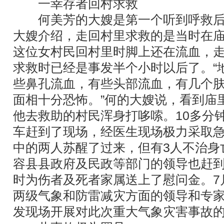
一幸存者回村求救
何美芳的大嫂是第一个听到呼救后
大嫂介绍，走回村里求救的是当时在
这位女村民回村里时脚上还在流血，
求救时已经是事发半个小时以后了。“
些鼻孔流血，有些头部流血，有几个
面相十分恐怖。”何的大嫂说，看到庙
他去救助的村民浑身打哆嗦。10多分
车赶到了现场，经医生现场极力采取急
中的两人苏醒了过来，但有3人不治身
容县县政府及民政等部门的领导也赶
时为伤者及死者家属送上了慰问金。7
两级气象和防雷减灾方面的领导和专
发现场开展对此次重大气象灾害事故