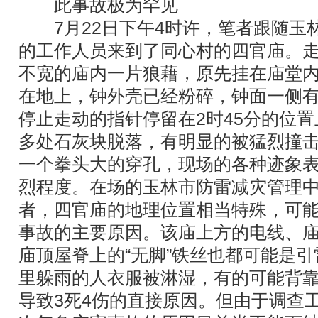
此事故极为罕见
7月22日下午4时许，笔者跟随玉
的工作人员来到了同心村的四官庙。
不宽的庙内一片狼藉，原先挂在庙堂
在地上，钟外壳已经粉碎，钟面一侧
停止走动的指针停留在2时45分的位
多处石灰块脱落，有明显的被猛烈撞
一个拳头大的穿孔，现场的各种迹象
烈程度。在场的玉林市防雷减灾管理
者，四官庙的地理位置相当特殊，可
事故的主要原因。该庙上方的电线、
庙顶屋脊上的“无脚”铁丝也都可能是
里躲雨的人衣服被淋湿，有的可能背
导致3死4伤的直接原因。但由于调查