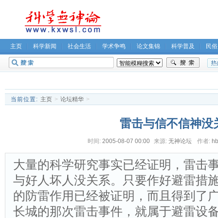
主页
科学新闻
社会生活
学术争鸣
论文集锦
科学普及
民俗
无神论坛
关于我们
当前位置:
主页
>
论坛精华
>
雷击与信不信神没
时间:
2005-08-07 00:00
来源:
无神论坛
作者:
h
大量的科学研究事实已经证明，雷击
与好人坏人没关系。只要作好避雷措
的防雷作用已经被证明，而且得到了广
长城的那次雷击事件，就属于避雷设