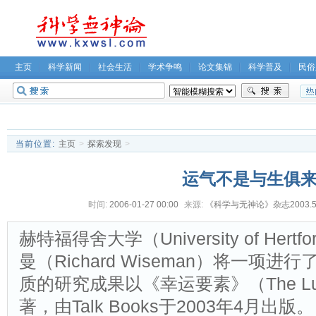
主页
科学新闻
社会生活
学术争鸣
论文集锦
科学普及
民俗
无神论坛
关于我们
当前位置:
主页
>
探索发现
>
运气不是与生俱
时间:
2006-01-27 00:00
来源:
《科学与无神论》杂志2003.
赫特福得舍大学（University of Hert
曼（Richard Wiseman）将一项
质的研究成果以《幸运要素》（The Luck
著，由Talk Books于2003年4月