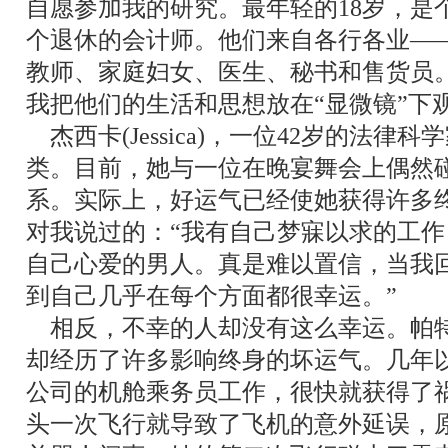
自愿参加我的研究。最年轻的
18岁，是
个退休的会计师。他们来自各行各业
―
教师、家庭妇女、医生、秘书和售货员
我把他们的生活和思想放在
“
显微镜
”
下
杰西卡(Jessica)，一位42岁的法
类。目前，她与一位在晚宴舞会上偶然
系。实际上，好运气已经使她获得许多
对我说过的：
“
我有自己梦寐以求的工作
自己心爱的男人。真是难以置信，当我
到自己几乎在每个方面都很幸运。
”
相反，不幸的人却没有这么幸运。帕特丽夏(P
却经历了许多影响终身的坏运气。几年
公司的机舱乘务员工作，很快就获得了
头一次飞行就导致了飞机的意外延误，