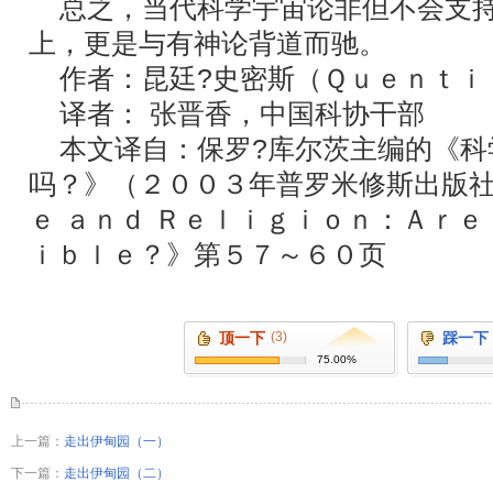
总之，当代科学宇宙论非但不会支持
上，更是与有神论背道而驰。
作者：昆廷?史密斯（Ｑｕｅｎｔｉ
译者： 张晋香，中国科协干部
本文译自：保罗?库尔茨主编的《科
吗？》（２００３年普罗米修斯出版
ｅ ａｎｄ Ｒｅｌｉｇｉｏｎ：Ａｒｅ
ｉｂｌｅ？》第５７～６０页
顶一下
(3)
踩一下
75.00%
上一篇：
走出伊甸园（一）
下一篇：
走出伊甸园（二）