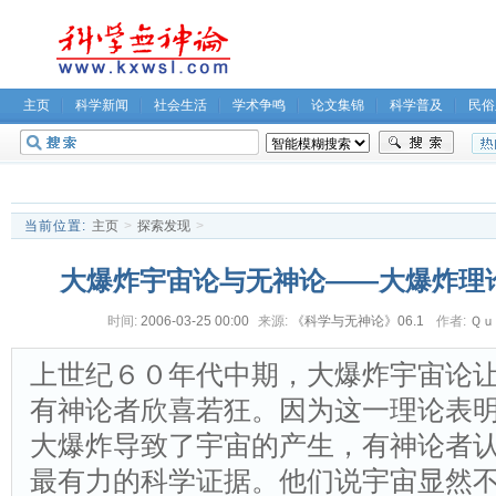
主页
科学新闻
社会生活
学术争鸣
论文集锦
科学普及
民俗
无神论坛
关于我们
当前位置:
主页
>
探索发现
>
大爆炸宇宙论与无神论――大爆炸理
时间:
2006-03-25 00:00
来源:
《科学与无神论》06.1
作者:
Ｑｕ
上世纪６０年代中期，大爆炸宇宙论
有神论者欣喜若狂。因为这一理论表
大爆炸导致了宇宙的产生，有神论者
最有力的科学证据。他们说宇宙显然