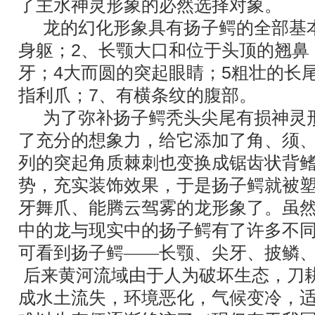
了主水神灵形象的必然选择对象。
龙的幻化形象具有扬子鳄的全部基
身躯；
2
、长颚大口和位于头顶的翘鼻
牙；
4
大而圆的突起眼睛；
5
粗壮的长
指利爪；
7
、有横条纹的腹部。
为了弥补扬子鳄秃头尖尾有损神灵
了充分的想象力，给它添加了角、须
列的突起角质棘刺也变换成锯齿状背
势，充实装饰效果，于是扬子鳄就被
牙舞爪、能腾云驾雾的龙形象了。虽
中的龙与现实中的扬子鳄有了许多不
可看到扬子鳄――长颚、尖牙、披鳞
后来黄河流域由于人为破坏生态，刀
成水土流失，环境恶化，气候变冷，