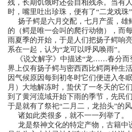
残，长期饥饿时还会自相残杀。当有
时，嘴里吐出珍珠，便有了“二龙戏珠
扬子鳄是六月交配，七月产蛋，雄
的（鳄是唯一会叫的爬行动物），而
雨夏季的开始，于是人们把扬子鳄响
系在一起，认为“龙可以呼风唤雨”。
《说文解字》中描述“龙
……
春分而
界上仅有扬子鳄与密西西比鳄两种生
因气候原因每到初冬时它们便进入冬
月）大地解冻时，蛰伏了一冬天的它
到了黄河流域开始下雨的季节，先民
于是就有了祭祀“二月二，龙抬头”的
诸如此类很多，就不一一列举了。
龙是祭神文化的特定产物，古籍中说