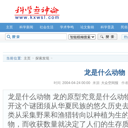
主页
科学新闻
社会生活
学术争鸣
论文集锦
科学普及
民俗
无神论坛
关于我们
当前位置:
主页
>
探索发现
>
龙是什么动物
时间:
2004-04-24 00:00
来源:
大众空间报
作者
龙是什么动物 龙的原型究竟是什么动
开这个谜团须从华夏民族的悠久历史去
类从采集野果和渔猎转向以种植为生
物，而收获数量就决定了人们的生存