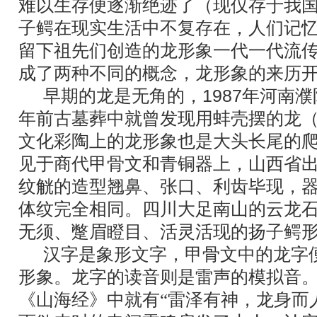
难以生存便逐渐绝迹了（现仅存于我
子鳄在现实生活中不复存在，人们记
留下祖先们创造的龙形象一代一代流
成了两种不同的概念，龙形象的来历
早期的龙是无角的，
1987
年河南濮
年前古墓葬中就曾发现用蚌壳摆的龙
文化彩陶上的龙形象也是大头长尾的
见于商代甲骨文和青铜器上，山西省
纹觥的造型翘鼻、张口、利齿毕现，
体纹完全相同。四川大足南山的云龙
无须、蹩眉瞪目、活灵活现的扬子鳄
汉字是象形文字，甲骨文中的龙字
形象。龙字的读音则是雷声的模拟音
《山海经》中就有“雷泽有神，龙身而