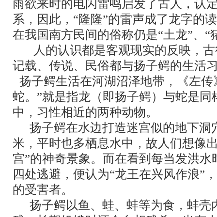
雨欲来时的电闪雷鸣启发了古人，认
系，因此，“隆隆”的雷声成了龙字的
在我国南方民间的俗称仍是“土龙”、“
人的认识都是客观现实的反映，古
记载、传说、民俗都与扬子鳄的生活
扬子鳄生活在河湖沼泽地带，《左传
蛇。”就是指龙（即扬子鳄）与蛇是同
中，习性相近的两种动物。
扬子鳄在水边打造迷宫似的地下洞
米，平时也多栖息水中，故人们想像出
宫”的神奇景象。而在看到每当发洪水
四处逃避，便认为“龙王在兴风作浪”
的受害者。
扬子鳄以鱼、蛙、蚌等为食，蚌壳