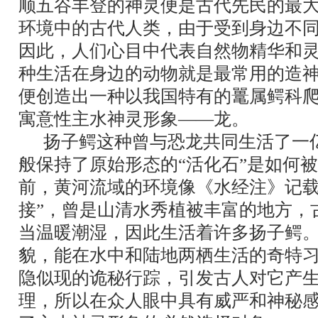
顺五谷丰登的神灵便是古代先民的最
环境中的古代人类，由于受到身边不
因此，人们心目中代表自然物精华和
种生活在身边的动物就是最常用的造
便创造出一种以我国特有的鼍属鳄科
寓意性主水神灵形象――龙。
扬子鳄这种曾与恐龙共同生活了一
般保持了原始形态的“活化石”是如何
前，黄河流域的环境像《水经注》记载
接”，曾是山清水秀植被丰富的地方，
当温暖潮湿，因此生活着许多扬子鳄
貌，能在水中和陆地两栖生活的奇特
隐似现的诡秘行踪，引发古人对它产
理，所以在众人眼中具有威严和神秘