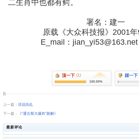
二生肖中也都有鳄。
署名：建一
原载《大众科技报》
2001
年
E_mail
：
jian_yi53@163.net
顶一下
(1)
踩一下
100.00%
上一篇：
话说扶乩
下一篇：
《“通古斯大爆炸”新解》
最新评论