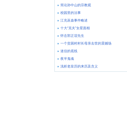
简论孙中山的宗教观
校园里的法事
江充巫蛊事件略述
十大“克夫”女星面相
怀念郭正谊先生
一个贫困村村长母亲去世的震撼场
迷信的底线
夜半鬼魂
浅析老皇历的来历及含义