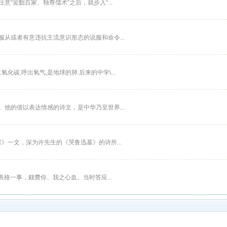
“罢黜百家、独尊儒术”之后，就步入“...
从或者有意违抗主流意识形态的说服和命令...
化碳,呼出氧气,是地球的肺.后来的中学\...
他的借以表达情感的诗文，是中华乃至世界...
遇害》一文，深为许先生的《哭鲁迅墓》的诗所...
表格一事，颇费你、我之心血。当时答应...