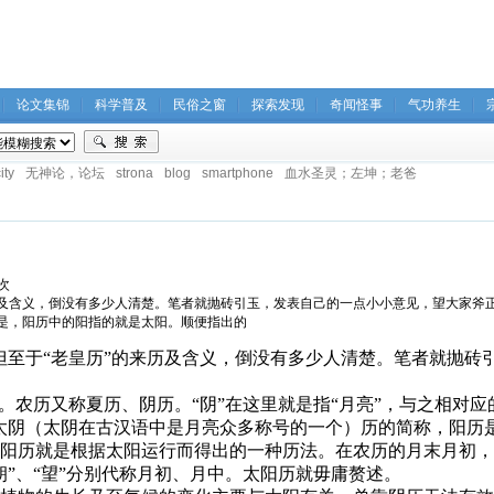
论文集锦
科学普及
民俗之窗
探索发现
奇闻怪事
气功养生
ity
无神论，论坛
strona
blog
smartphone
血水圣灵；左坤；老爸
5次
及含义，倒没有多少人清楚。笔者就抛砖引玉，发表自己的一点小小意见，望大家斧正
是，阳历中的阳指的就是太阳。顺便指出的
，但至于“老皇历”的来历及含义，倒没有多少人清楚。笔者就抛砖
。农历又称夏历、阴历。“阴”在这里就是指“月亮”，与之相对应
太阴（太阴在古汉语中是月亮众多称号的一个）历的简称，阳历
阳历就是根据太阳运行而得出的一种历法。在农历的月末月初，
朔”、“望”分别代称月初、月中。太阳历就毋庸赘述。