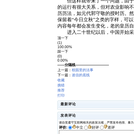
但这样就带来了一个问题，由于
的运行有很大关系，但对农业影响不
历历法，如元代郭守敬的授时历。然
保留着“今日立秋”之类的字样，可
内容每年都会发生变化，老的皇历自
进入二十世纪以后，中国开始采
顶一下
(1)
100.00%
踩一下
(0)
0.00%
------分隔线----------------------------
上一篇：
校园里的法事
下一篇：
迷信的底线
收藏
挑错
推荐
打印
最新评论
发表评论
请自觉遵守互联网相关的政策法规，严禁发布色情、暴力
评价:
中立
好评
差评