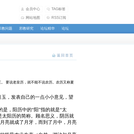
会员中心
TAG标签
网站地图
RSS订阅
宗教问题
邪教研究
论坛精华
论坛
返回首页
。 要说老皇历，就不能不说农历。农历又称夏
引玉，发表自己的一点小小意见，望
的是，阳历中的“阳”指的就是“太
是太阳历的简称。顾名思义，阴历就
月亮就成了月牙，而到了月中，月亮