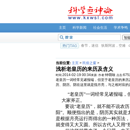
主页
科学新闻
社会生活
学术争鸣
春节，迷信
狄斯阿波，空难
c
当前位置:
主页
>
民俗之窗
>
浅析老皇历的来历及含义
2014-02-19 00:34
钟萌咏
67
时间:
来源:
作者:
点击:
老皇历一词经常见诸报端，但至于老皇历的来历
历、阴历。阴在这里就是指月亮，与之相对应的
“老皇历”一词经常见诸报端
大家斧正。
要说“老皇历”，就不能不说农历
阳”。顺便指出的是，阴历其实就是
是根据月亮运行而得出的一种历法，
就变得又大又圆。所以古代人又用“