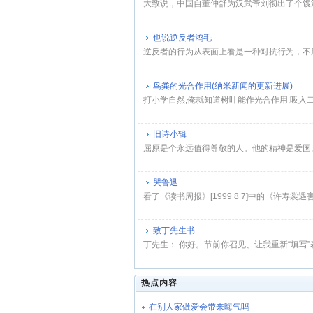
大致说，中国自董仲舒为汉武帝刘彻出了个馊注意
也说逆反者鸿毛
逆反者的行为从表面上看是一种对抗行为，不服
鸟粪的光合作用(纳米新闻的更新进展)
打小学自然,俺就知道树叶能作光合作用,吸入二氧
旧诗小辑
屈原是个永远值得尊敬的人。他的精神是爱国。
哭鲁迅
看了《读书周报》[1999 8 7]中的《许寿裳
致丁先生书
丁先生： 你好。节前你召见、让我重新“填写”
热点内容
在别人家做爱会带来晦气吗