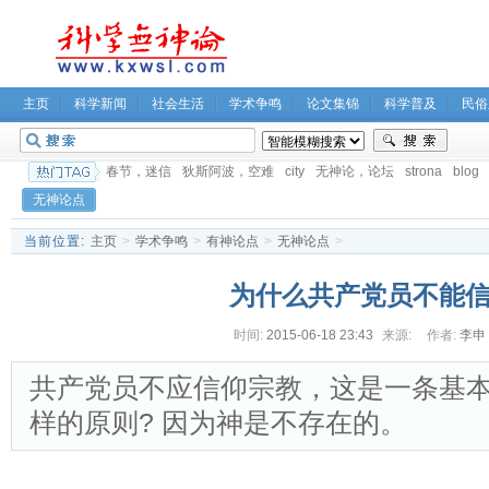
主页
科学新闻
社会生活
学术争鸣
论文集锦
科学普及
民俗
春节，迷信
狄斯阿波，空难
city
无神论，论坛
strona
blog
无神论点
当前位置:
主页
>
学术争鸣
>
有神论点
>
无神论点
>
为什么共产党员不能
时间:
2015-06-18 23:43
来源:
作者:
李申
共产党员不应信仰宗教，这是一条基
样的原则? 因为神是不存在的。