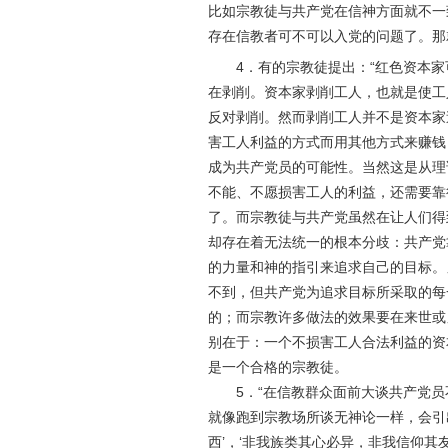
比如宗教徒与共产党在信神方面就不一
存在信教者可不可以入党的问题了。那
4
．有的宗教徒提出：
“
红色资本家
在剥削。资本家剥削工人，也就是使工
反对剥削。然而剥削工人并不是资本家
害工人利益的方式而用其他方式来赚钱
成为共产党员的可能性。当然这是从理
不能、不愿损害工人的利益，还需要靠
了。而宗教徒与共产党虽然在让人们得
却存在着无法统一的根本分歧：共产党
的力量和神的指引来追求自己的目标。
不到，但共产党为追求目标所采取的每
的；而宗教许多做法的效果要在来世或
别在于：一个不损害工人合法利益的资
是一个合格的宗教徒。
5
．“在信教群众面前大谈共产党
就像跑到宗教场所谈无神论一样，会引
西’，‘非我族类其心必异，非我信仰其