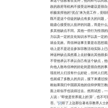
果这个信教者在党外，他同样可以向政
政的政府等机构不接受这种建议是很自
积极发挥他的“优点”来为党工作，党
既不是这个信徒的缺点有多大的问题，
能虚心接受别人批评的问题，而是什么
多其他缺点不同。其他一些行为性强的
力以及一定的文化知识水平以及一定的
就会见效。而信神这事主要是在思想观
动上是不是还去参加宗教活动实际上已
神这种缺点虽然看上去好像比其他很多
不管他承认不承认自己有这个缺点，他
向他人散布信神的好处则是很自然的事
现在对人们没有什么好处，但对人们死
也就成了多数人的共识，接下来通过按
称
如果我们中国跟其他的信仰伊斯兰教
面上听似乎也说得过去。然而
试想，一
人说：“
即使是世界观上的‘异’，也不
否。
”
[2]
听了上边那位著名宗教界人士的