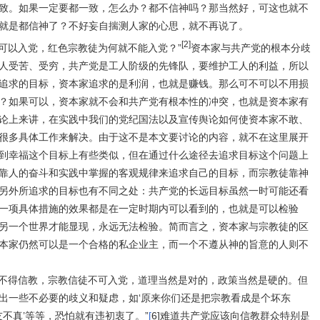
致。如果一定要都一致，怎么办？都不信神吗？那当然好，可这也就不
就是都信神了？不好妄自揣测人家的心思，就不再说了。
[2]
可以入党，红色宗教徒为何就不能入党？
”
资本家与共产党的根本分歧
人受苦、受穷，共产党是工人阶级的先锋队，要维护工人的利益，所以
追求的目标，资本家追求的是利润，也就是赚钱。那么可不可以不用损
？如果可以，资本家就不会和共产党有根本性的冲突，也就是资本家有
论上来讲，在实践中我们的党纪国法以及宣传舆论如何使资本家不敢、
很多具体工作来解决。由于这不是本文要讨论的内容，就不在这里展开
到幸福这个目标上有些类似，但在通过什么途径去追求目标这个问题上
靠人的奋斗和实践中掌握的客观规律来追求自己的目标，而宗教徒靠神
另外所追求的目标也有不同之处：共产党的长远目标虽然一时可能还看
一项具体措施的效果都是在一定时期内可以看到的，也就是可以检验
另一个世界才能显现，永远无法检验。简而言之，资本家与宗教徒的区
本家仍然可以是一个合格的私企业主，而一个不遵从神的旨意的人则不
员不得信教，宗教信徒不可入党，道理当然是对的，政策当然是硬的。但
出一些不必要的歧义和疑虑，如‘原来你们还是把宗教看成是个坏东
友不真’等等，恐怕就有违初衷了。”
[
6]
难道共产党应该向信教群众特别是