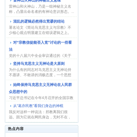
雷神山火神山的神秘主义意味
雷神山和火神山，乃是一组神秘主义名
称，凸显出命名者的有神论意识形态。...
混乱的逻辑必然得出荒谬的结论
署名论文《简论马克思主义与宗教》不
少核心观点明显建立在错误逻辑之上。
在中央的三令...
对“宗教信徒能否入党”讨论的一些看
法
党的十八届六中全会审议通过的《关于
新形势下党内政治生活的若干准则》，
坚持马克思主义无神论是大原则
强调遵守党的...
为什么有的同志对马克思主义无神论持
不愿讲、不敢讲的消极态度，一个思想
根源是缺乏对...
始终保持马克思主义无神论在人民群
众思想中的
习近平总书记在今年4月召开的全国宗教
工作会议上对坚持马克思主义无神论作
从“葛亦民教”看我们身边的神棍
了深刻系统...
我反对这样一种说法：邪教离我们很
远。因为它就在网民身边，无时不在，
无处不有。一些...
热点内容