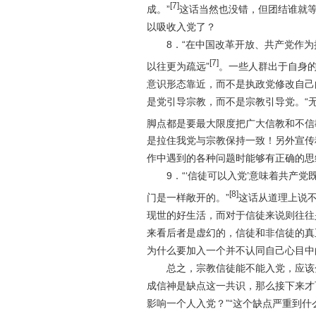
[7]
成。”
这话当然也没错，但团结谁就
以吸收入党了？
8
．“
在中国改革开放、共产党作为
[7]
以往更为疏远
”
。一些人群出于自身
意识形态靠近，而不是执政党修改自己
是党引导宗教，而不是宗教引导党。“
脚点都是要最大限度把广大信教和不信
是拉住我党与宗教保持一致！另外宣传
作中遇到的各种问题时能够有正确的思
9
．“
‘
信徒可以入党
’
意味着共产党
[8]
门是一样敞开的
。
”
这话从道理上说不
现世的好生活，而对于信徒来说则往往
来看后者是虚幻的，信徒和非信徒的真
为什么要加入一个并不认同自己心目中
总之，宗教信徒能不能入党，应该分
成信神是缺点这一共识，那么接下来才
影响一个人入党？”“这个缺点严重到