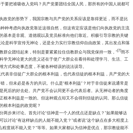
等于要把谁吸收入党吗？共产党要团结全国人民，那所有的中国人就都可
执政党的形势下，我国宗教与共产党的关系应该是靠得更近，而不是比
的种种考虑向执政党靠近这很自然，但这肯定应该是他们向执政党的主流
的基本是非观、道德观以及党员标准向他们靠近。
积极引导宗教的关键
无论是科学宣传无神论，还是全力实行宗教信仰自由政策，其出发点和落
[7]
教群众团结起来，特别是要紧紧拉住信教群众与我党保持一致，”
而不
科学无神论更大的意义还在于使广大群众在看待和处理学习、生活、工
维方式和处事态度，不被各种错误的说法误导。
既代表非信徒广大群众的根本利益，也代表信徒的根本利益，共产党的大
错，但未必是各方的共识。什么是“
根本利益
”？对于
非信徒来说通常是
是死后的好去处。共产党不会认同更不会代表后者。从无神论者的角度
正根本利益是一致的。但这种观点却又不会得到信徒的认同。那么信徒
的根本利益的政党呢？
两步来讨论。首先讨论“信神是一个人的优点还是缺点？”如果能够达
可以讨论“有这样缺点的人能不能入党？”或者说“这个缺点在多大程度上
什么程度就不能入党？”等等。如果大家都认为信神是优点，那宗教徒能不