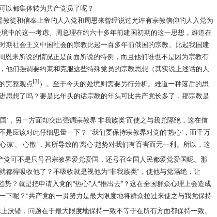
可以都集体转为共产党员了呢？
督教徒和信奉上帝的人入党和周恩来曾经说过允许有宗教信仰的人入党为
处境中的这一考虑、周总理在约六十多年前建国初期的这一思想，难道在
时期社会主义中国社会的宗教比起一百多年前俄国的宗教、比起我国建
周恩来所说的情况正是前面所说的特例，而且他们谁也不是因为宗教有
，他们强调要约束和克服这些特殊党员的宗教思想（其实说上述话的人
[3]
的完整观点
）。至于今天的处境则需要另行分析。难道一种落后的思
进思想了吗？要是比年头的话宗教的年头可比共产党长多了，那宗教是
国’，另一方面却突出强调宗教界‘非我族类’而使之与我党隔绝，这在信
不是应该对此仔细思量一下？
”“
我们要保持宗教界对党的‘热心’，而千万
着‘心凉’、‘心散’，其所导致的‘离心’趋势对我们有百害而无一利。所以，这
产党可不是只号召
宗教界爱党爱国，还号召全国人民都爱党爱国呢。那
就都得吸收他了？不吸收就是视他为“非我族类”，使他与党隔绝，让
离心”趋势？就是把申请入党的“热心”人“推出去”？这在全国群众心理上会造成
一下呢？“共产党的一贯努力是最大限度地将群众拉过来使之与我党保持
体上没错，问题在于最大限度地保持一致不等于在所有方面都保持一致。