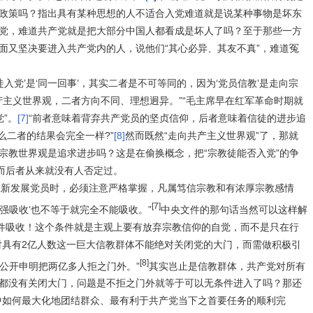
政策吗？指出具有某种思想的人不适合入党难道就是说某种事物是坏东
党，难道共产党就是把大部分中国人都看成是坏人了吗？至于那些一方
面又坚决要进入共产党内的人，说他们“其心必异、其友不真”，难道冤
徒入党’是‘同一回事’，其实二者是不可等同的，因为‘党员信教’是走向宗
共产主义世界观，二者方向不同、理想迥异。
”“
毛主席早在红军革命时期就
党
”。
[7]
“
前者意味着背弃共产党员的坚贞信仰，后者意味着信徒的进步追
怎么二者的结果会完全一样?
”
[8]
然而既然“
走向共产主义世界观
”了，那就
宗教世界观是追求进步吗？这是在偷换概念，把“宗教徒能否入党”的争
。而后者从来就没有人否定过。
在新发展党员时，必须注意严格掌握，凡属笃信宗教和有浓厚宗教感情
[7]
勉强吸收’也不等于就完全不能吸收。”
中央文件的那句话当然可以这样解
条件吸收！这个条件就是主观上要有放弃宗教信仰的自觉，而不是只在行
对具有
2
亿人数这一巨大信教群体不能绝对关闭党的大门，而需做积极引
[8]
公开申明把两亿多人拒之门外
。
”
其实岂止是信教群体，共产党对所有
都没有关闭大门，问题是不
拒之门外
就等于可以无条件进入了吗？那还
中如何最大化地团结群众、最有利于共产党当下之首要任务的顺利完