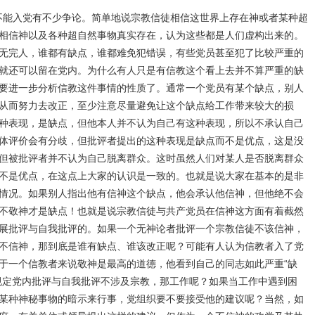
入党有不少争论。简单地说宗教信徒相信这世界上存在神或者某种超
相信神以及各种超自然事物真实存在，认为这些都是人们虚构出来的。
无完人，谁都有缺点，谁都难免犯错误，有些党员甚至犯了比较严重的
就还可以留在党内。为什么有人只是有信教这个看上去并不算严重的缺
要进一步分析信教这件事情的性质了。通常一个党员有某个缺点，别人
从而努力去改正，至少注意尽量避免让这个缺点给工作带来较大的损
种表现，是缺点，但他本人并不认为自己有这种表现，所以不承认自己
体评价会有分歧，但批评者提出的这种表现是缺点而不是优点，这是没
但被批评者并不认为自己脱离群众。这时虽然人们对某人是否脱离群众
不是优点，在这点上大家的认识是一致的。也就是说大家在基本的是非
情况。如果别人指出他有信神这个缺点，他会承认他信神，但他绝不会
不敬神才是缺点！也就是说宗教信徒与共产党员在信神这方面有着截然
展批评与自我批评的。如果一个无神论者批评一个宗教信徒不该信神，
不信神，那到底是谁有缺点、谁该改正呢？可能有人认为信教者入了党
于一个信教者来说敬神是最高的道德，他看到自己的同志如此严重“缺
规定党内批评与自我批评不涉及宗教，那工作呢？如果当工作中遇到困
某种神秘事物的暗示来行事，党组织要不要接受他的建议呢？当然，如