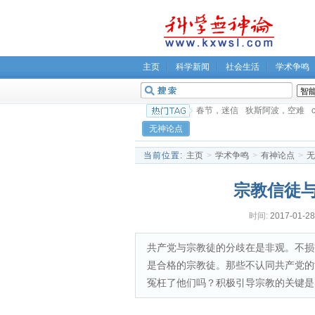
主页
科学新闻
社会生活
学术争鸣
春节，迷信
狄斯阿波，空难
c
无神论点
当前位置:
主页
>
学术争鸣
>
有神论点
>
无
宗教信徒
时间:
2017-01-28
共产党与宗教徒的分歧在是非观。不损
是合格的宗教徒。那些不认同共产党的
冤枉了他们吗？积极引导宗教的关键是