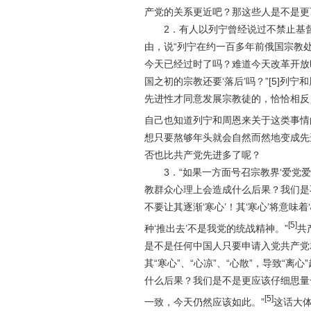
产党的关系更近吧？那这些人是不是更
2
．有人以列宁曾经说过
不禁止基
由，说
“
列宁在约一百多年前俄国宗教
今天已经过时了吗？
难道今天改革开放
国之初的宗教还要‘落后’吗？
”
[5]
列宁和
先进性才同意发展宗教徒的，恰恰相反
自己也知道列宁和周恩来关于这类事情
想只要熬够年头就会自然而然地变成先
否也比共产党先进多了呢？
3
．“
如果一方面号召宗教界‘爱党爱
教群众心理上会造成什么后果？我们是
不要让其逐渐‘寒心’！其‘寒心’将意味
[5]
种‘推出去’不是我党的统战精神。
”
共
是不是任何中国人只要申请入党共产党
其“寒心”、“心凉”、“心散”，导致“
什么后果？我们是不是更应该仔细思量
[5]
一致，今天仍然应该如此。”
这话大