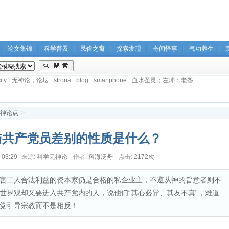
论文集锦
科学普及
民俗之窗
探索发现
奇闻怪事
气功养生
ity
无神论，论坛
strona
blog
smartphone
血水圣灵；左坤；老爸
神论点
>
与共产党员差别的性质是什么？
 03:29
来源:
科学无神论
作者:
科海泛舟
点击:
2172次
害工人合法利益的资本家仍是合格的私企业主，不遵从神的旨意者则不
世界观却又要进入共产党内的人，说他们“其心必异、其友不真”，难道
党引导宗教而不是相反！