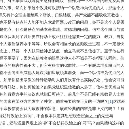
府、有关单位或领导提出这样的建议，但作为一个不信神的政党及其执
然的事。然而如果这个政党可以接纳一个以敬神为优点的人，那这个人
组织又有什么理由拒绝呢？所以，归根结底，共产党能不能吸收宗教徒，
也不是有缺点的人能不能入党后再逐步改正的问题，亦不是这个人是否
是优点、什么是缺点的基本是非观、道德观的问题。信神这个缺点与很
缺点认识到了以后要在行动上改正往往还需要一定的能力、毅力、自制
个人素质修养水平等等，所以会有相当长的逐渐改进过程，不一定很快
念上，只要一个人认同信神是缺点，他立马就不是信徒了。至于他在行
经不重要了，因为在信教者的眼里这种人心不诚是不会得到认同的。信
缺点的危害性都不大，但它有很大的弥散性。一个有脱离群众缺点的人
都不会向组织或他人建议我们应该脱离群众；而一个以信神为优点的人
。如果你指出宗教的种种活动对人们并没有什么实际好处，他会说可能
后有好处，你如何检验？如果党组织里信教的人多了，信神是优点自然
神的旨意办事的决议也就指日可待了。前几年不是已经有宗教界人士宣
的国家在某些方面发生了冲突，他首先要站在正义的一边吗？
[1]
这话表
个宗教信徒会认为该教神的旨意、该教经典的内容是非正义的吗？！有
可能妨碍政治上的‘同’，不会根本决定其思想观念层面之上的先进与
话，还能说世界观上的“异”不会妨碍政治上的“同”吗？如果接纳这样的