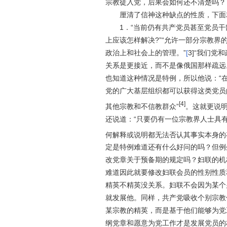
宗教徒入党，后果会如何还不清楚吗？
厘清了信神这种缺点的性质，下面就
1
．“
当前仍有共产党员甚至党员干
上应该怎样解决?
”“
允许一部分宗教界
政治上和社会上的管理。
”
[
3]
“
我们党和
关系是更接近，而不是像俄国那样疏远
也知道这种情况是特例，所以他说：“
党的
广大基层组织都可以获得这类党员
[4]
其他宗教和不信教群众
”
。这就更说
还说道：“
只要仍有一位宗教界人士具
何解释或说明都无法否认其事实本身的
定是特例难道还有什么好问的吗？但例
改党章关于预备期的规定吗？妇联的机
难道因此就要修改妇联会员的性别性质
精英不精英没关系。妇联不会因为某个
就发展他。同样，共产党吸收个别宗教
某宗教的精英，而是基于他们能够为党
纲党章和愿意为党工作才是发展党员的