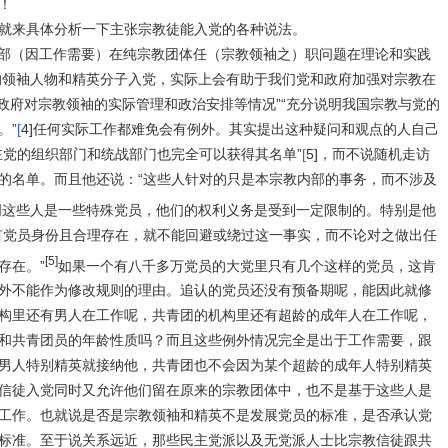
！
来具体分析一下主张宗教徒能入党的各种说法。
部（因工作需要）在纯宗教团体任（宗教领袖之）职问题在理论和实践
的领袖人物和精英分子入党，实际上会有助于我们党和政府加强对宗教在
政府对宗教领袖的实际管理和政治安排等情况
”“
充分说明我国宗教与党的
。
”
[
4]
任何实际工作都难免会有例外。其实提出这种疑问和观点的人自己
在党的组织部门和统战部门也完全可以获得其名单
”
[
5]
，而不说随机走访
的名单。而且他还说：“
这些人针对的只是本宗教内部的事务，而不涉及
明这些人是一些特殊党员，他们的权利义务是受到一定限制的。特别是他
有党员身份且合理存在，就不能回避或绕过这一事实，而不论对之做出任
[5]
存在。
”
如果一个有
八千多万党员的大党里只有几个这样的党员，这肯
外不能作为修改规则的理由。追认的党员还没有预备期呢，能因此就修
构里还有男人在工作呢，共青团的机构里还有超龄的成年人在工作呢，
和共青团员的年龄性质吗？而且这些例外情况完全是出于工作需要，跟
男人特别精英就接纳他，共青团也不会因为某个超龄的成年人特别精英
信徒入党同时又允许他们留在原来的宗教团体中，也不是基于这些人是
工作。也就说是否是宗教领袖和精英不是发展党员的标准，是否承认党
标准。至于说关系远近，那些民主党派以及无党派人士比宗教信徒跟共