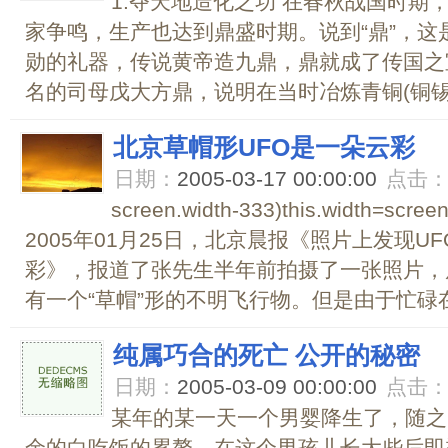
1.夺天地造化之功 在春秋战国时期
家争鸣，生产也达到鼎盛时期。说到“鼎”，
勋的礼器，传说黄帝造九鼎，鼎就成了传国之
名的司母戊大方鼎，说明在当时冶炼青铜(铜锡合
北京草帽形UFO是一朵云彩
日期：
2005-03-17 00:00:00
点击
screen.width-333)this.width=scree
2005年01月25日，北京晨报《照片上发现U
彩》，报道了张先生半年前拍摄了一张照片，
有一个“草帽”形的不明飞行物。但是由于忙碌在
纯属巧合的死亡 公开的秘密
日期：
2005-03-09 00:00:00
点击
某年的某一天一个男婴降生了，随之