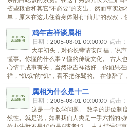
余的白吃饭的累赘。在这个男孩儿长大些后即
省些粮食和其它“不必要”的支出。然而事实
单，原来在这儿住着身体附有“仙儿”的叔叔，供着
鸡年吉祥谈属相
日期：
2005-03-01 00:00:00
点击
大年初头，对你长辈请安问福，说声
懂事。你懂的什么事？懂的传统文化。 古人
心情于成事有关，当然说吉祥话好。你如果在
祥，"饥饿"的"饥"，看不把你骂的。 在修辞了，
属相为什么是十二
日期：
2005-03-01 00:00:00
点击
这是一个数学问题。 数学的进位制
然性。就是说，如果我们人类是一手六指的动
位办法就不是10而是6或者12。 古人结绳记