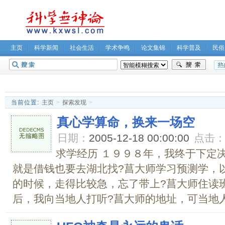
主页
科学新闻
社会生活
学术争鸣
论文集锦
科学普及
民俗
无神论坛
关于我们
当前位置:
主页
>
探索发现
>
真心学算命，换来一场空
日期：
2005-12-18 00:00:00
点击
求学经历 １９９８年，我终于下定
就是借钱也要去湖北找?菖大师学习预测学，
的时候，走得比较急，忘了带上?菖大师住读
后，我向当地人打听?菖大师的地址，可当地人都