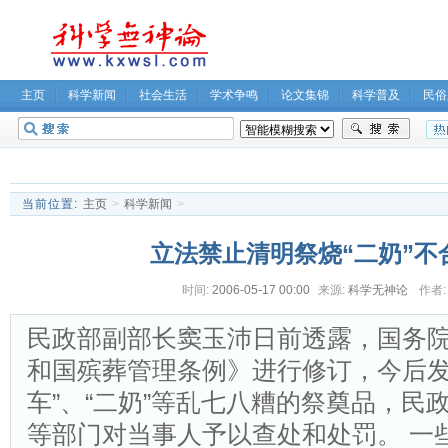
主页
科学新闻
社会生活
学术争鸣
论文集锦
科学普及
民俗
无神论坛
关于我们
当前位置:
主页
>
科学新闻
>
立法禁止清明祭烧“二奶”不
时间:
2006-05-17 00:00
来源:
科学无神论
作者:
民政部副部长窦玉沛日前透露，国务
和国殡葬管理条例》进行修订，今后发现
车”、“二奶”等乱七八糟的祭奠品，民
等部门对当事人予以查处和处罚。 一