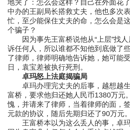
地哭了：怎么会这样？自己在外面花了1
中办的王副局长搭救丈夫，他也多次
忙，至少能保住丈夫的命，怎么会是
个骗子？
因为事先王富桥说他从“上层”找人属
诉任何人，所以谁都不知他到底做了
了律师，律师明确地告诉她，她可能受骗
日，袁宝差被执行死刑。
卓玛怒上法庭揭骗局
卓玛办理完丈夫的后事，越想越生
富桥，要求他归还她人民币1380万元
愧，并请来了律师，当着律师的面，签
元款的协议，随后先期归还了90万元
王富桥本以为这么丢人的事，卓玛