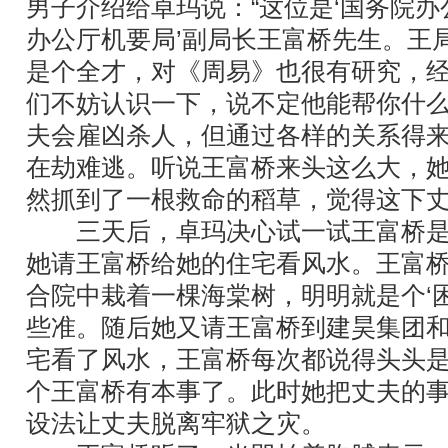
男子介绍给卓玛说：“这位是‘国务院办
办公厅机要局’副局长王富桥先生。王
是个全才，对《周易》也很有研究，
们不妨认识一下，说不定他能帮你什么
夫会雇凶杀人，但通过各样的关系得
在劫难逃。听说王富桥来头这么大，
然抓到了一根救命的稻草，觉得这下
三天后，卓玛决心试一试王富桥是
她请王富桥给她的住宅看风水。王富桥
合院中栽着一棵海棠树，明明就是个‘困
些准。随后她又请王富桥到建昊集团
宅看了风水，王富桥每次都说得头头
个王富桥有本事了。此时她把丈夫的
设法让丈夫脱离牢狱之灾。