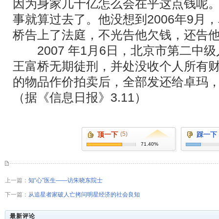
因为身家几十亿怎么会在乎这点钱呢
事就算过去了。他没想到2006年9月
桥告上了法庭，不光告他欠钱，还告
2007 年1月6日，北京市第二中
王富桥无期徒刑，并处没收个人所有
的物品作价拍卖后，全部发还给卓玛
（据《信息日报》3.11）
顶一下
(5)
踩一下
71.40%
上一篇：
知“心”医生――访朱晓东院士
下一篇：
从追星者家破人亡拷问明星经济的社会良知
最新评论