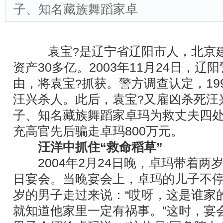
子、知名藏族舞蹈家卓
袁宝
是辽宁省辽阳市人，北京
?
资产30多亿。2003年11月24日，辽
由，将袁宝
抓获。警方调查认定，19
?
汪兴杀人。此后，袁宝
又雇凶杀死汪
?
子、知名藏族舞蹈家卓玛为救
丈夫四
充高官先后骗走卓玛800万元。
汪洋中抓住“救命稻草”
2004年2月24日晚，卓玛带着两
日宴会。当晚宴会上，卓玛的儿子不停
岁的男子走过来说：“哎呀，这是谁家
就知道他家里一定有祸事。”这时，宴