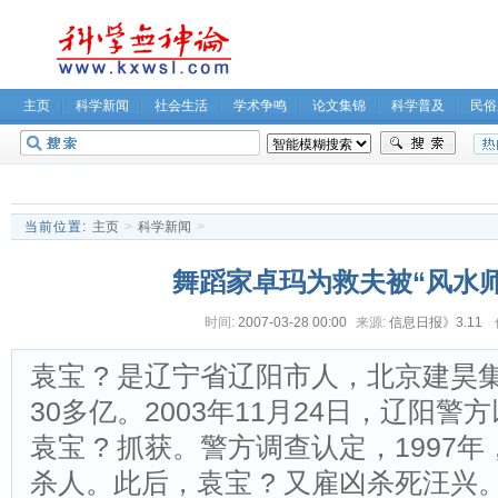
主页
科学新闻
社会生活
学术争鸣
论文集锦
科学普及
民俗
无神论坛
关于我们
当前位置:
主页
>
科学新闻
>
舞蹈家卓玛为救夫被“风水师
时间:
2007-03-28 00:00
来源:
信息日报》3.11
袁宝 ? 是辽宁省辽阳市人，北京建昊
30多亿。2003年11月24日，辽阳警
袁宝 ? 抓获。警方调查认定，1997
杀人。此后，袁宝 ? 又雇凶杀死汪兴。