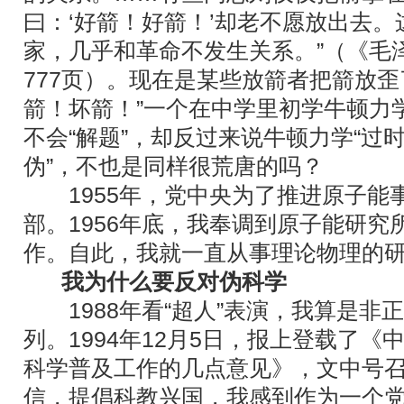
曰：‘好箭！好箭！’却老不愿放出去
家，几乎和革命不发生关系。”（《毛
777页）。现在是某些放箭者把箭放歪
箭！坏箭！”一个在中学里初学牛顿力
不会“解题”，却反过来说牛顿力学“过时
伪”，不也是同样很荒唐的吗？
1955年，党中央为了推进原子能
部。1956年底，我奉调到原子能研究
作。自此，我就一直从事理论物理的
我为什么要反对伪科学
1988年看“超人”表演，我算是非
列。1994年12月5日，报上登载了
科学普及工作的几点意见》，文中号
信，提倡科教兴国，我感到作为一个