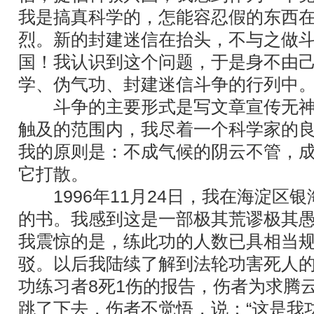
我是搞真科学的，怎能容忍假的东西
烈。新的封建迷信在抬头，不与之做
国！我认识到这个问题，于是身不由
学、伪气功、封建迷信斗争的行列中
斗争的主要形式是写文章宣传无神
触及的范围内，我尽着一个科学家的
我的原则是：不成气候的阴云不管，
它打散。
1996年11月24日，我在海淀区
的书。我感到这是一部极其荒谬极其
我震惊的是，练此功的人数已具相当
驳。以后我陆续了解到法轮功害死人
功练习者8死1伤的报告，伤者为求腾
跳了下去，伤者不觉悟，说：“这是我