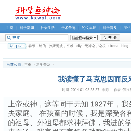
主页
科学新闻
社会生活
学术争鸣
论文集锦
科学普及
民俗
春节，迷信
狄斯阿波，空难
city
无神论，论坛
strona
blog
当前位置:
主页
>
科学普及
>
我读懂了马克思因而反
时间:
2014-01-08 23:27
来源:
作者:
何祚
上帝或神，这等同于无知 1927年，
夫家庭。 在孩童的时候，我是深受各
的祖母、外祖母都求神拜佛，我进的