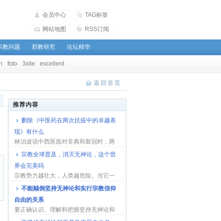
会员中心
TAG标签
网站地图
RSS订阅
宗教问题
邪教研究
论坛精华
h
foto
3xile
excellent
返回首页
推荐内容
删除《中医药在两次抗疫中的卓越表
现》有什么
林治波说中西医面对非典和新冠时，两
者的表现可以明确分出中医高西医下，
宗教全球普及，消灭无神论，这个世
然而全文没有...
界会完美吗
宗教势力越壮大，人类越危险。当它一
家独大时，即是文明的末日。...
不能颠倒坚持无神论和实行宗教信仰
自由的关系
要正确认识、理解和把握坚持无神论和
实行宗教信仰自由之间的关系，不能片