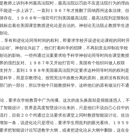
是教师上诉到本州最高法院时，最高法院以罚款不应是法院行为的理由
不能进一步上诉了。一直到１９６７年才推翻了田纳西州这条法律。但
律存在。１９６８年一场官司打到美国最高法院，最高法院判定限制在
就标志着在美国课堂教授进化论是合法的。神创论无法阻止教授学生进
创论。
，享有和进化论同等时间的权利，即要求学校开设进化论课程的同时开
间运动”。神创论兴起了，他们打着科学的招牌，不再刻意去抑制在学校
创论的影响。一些州通过法案要求给予科学神创论同等时间在课堂教授
界的强烈反对。１９８７年又开始打官司，美国有个组织叫做人权联
支持方，直到１９８８年美国最高法院判定要求这种同等时间的权利是
是科学，而是宗教理论。按照宪法中政教分离的原则，政府没有权利在
部门的一部分，所以学校中只能教授科学。这样他们的原有做法行不通
论，要求在学校教育中广为传播。这次的改头换面却是很能迷惑人，不
了智能设计，世界是高度智慧设计出来的，只是他们不说自己心目中的
流行，目前２０个州通过立法要求在课堂上同时教授智能设计论。佐治
增加一条，说进化论只是理论，要求学生用批判的眼光看待。１９５９
要求把智能设计论写进教学大纲，或者把进化论从大纲中删除，这在全