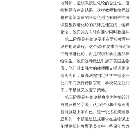
地辩护，证明教授进化论的合法性。但
推翻原有判定结果，这样教师和律师就
是在南部落后的阿肯色州也有同样的法
课堂教授进化论的法律是违宪的，这样
化论，他们的方向转向要求同时教授神
第二阶段是神创论要求在学校教育中
设神创论课程。这个称作“要求同等时
中传播进化论，而是积极对学生施加神
给学生。他们这种做法引起了美国生物
盟，他们派出强大的律师团支援进化论
违宪为止，最高法院判定科学神创论不
公共部门强行传播宗教，学校就是公共
了，于是就又改变了策略。
第三阶段是神创论摇身变为智能设计
再提及神的字眼，认为宇宙和生命充满
智能就是上帝而已。这一说法在美国很
亚州的一个镇通过法规要求在生物课上
年堪萨斯州教育委员会中一些保守势力