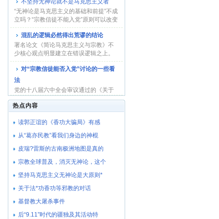
不坚持无神论就不是马克思主义者
面强调宗教信...
“无神论是马克思主义的基础和前提”不成
立吗？“宗教信徒不能入党”原则可以改变
吗？...
混乱的逻辑必然得出荒谬的结论
署名论文《简论马克思主义与宗教》不
少核心观点明显建立在错误逻辑之上。
在中央的三令...
对“宗教信徒能否入党”讨论的一些看
法
党的十八届六中全会审议通过的《关于
新形势下党内政治生活的若干准则》，
热点内容
强调遵守党的...
读郭正谊的《香功大骗局》有感
从“葛亦民教”看我们身边的神棍
皮瑞?雷斯的古南极洲地图是真的
宗教全球普及，消灭无神论，这个
坚持马克思主义无神论是大原则*
关于法*功香功等邪教的对话
基督教大屠杀事件
后“9.11”时代的疆独及其活动特