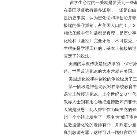
留学生必过的一关就是要受到一些
在美国基督教有很多派别，一派是自由
是历史事实，认为进化论和神创论并非
极端的保守派别，占美国人口的１／３
相信圣经中每句话都是真理，是历史事
化论和《圣经》完全矛盾，不可接受。
生很多是学理工科的，基本上都接触过
否定了的说法。
美国的宗教传统是很浓厚的，保守势
碍。世界反进化论的大本营就在美国。
美国进化论和神创论的争论经历了三
第一阶段是神创论反对在学校教育中
课堂上教授进化论。上个世纪２０年代
教界人士别有用心地把道德败坏归罪于
人物是派恩，此人曾经作为民主党的候
州一个小镇上发生了一场名为“猴子审
位教授进化论的老师有罪，并判定少量
庭判教师有罪，这样可以一路打官司至