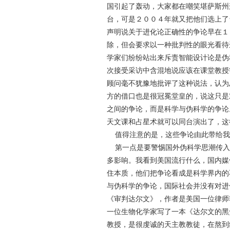
国引起了轰动，大家都在嘲笑堪萨斯州
台，可是２００４年就又把他们选上了
声明说关于进化论正确性的争论早在１
除，但会要求以一种批判性的眼光看待
学家们纷纷站出来斥责智能设计论是伪
次接受采访中含混地说应该在课堂教授
顾问毫不犹豫地批评了这种说法，认为
方的借口也是很冠冕堂皇的，说这只是
之间的争论，而是科学与伪科学的争论
天文课和占星术就可以同台演出了，这
值得注意的是，这些争论由此带给我
第一点是要警惕国外伪科学思潮传入
多影响。我看到美国流行什么，国内媒
住本质，他们把争论看成是科学界内的
与伪科学的争论，国际社会并没有对进
《审判达尔文》，作者是美国一位律师
一位生物化学家写了一本《达尔文的黑
教授，是很虔诚的天主教教徒，在熬到