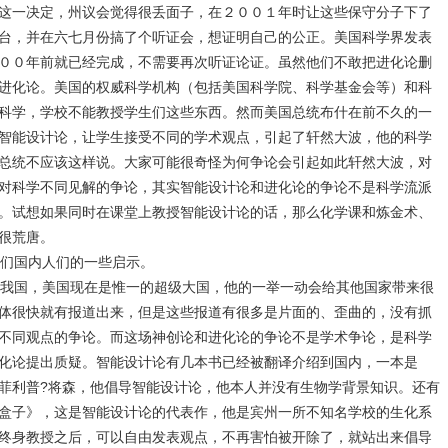
这一决定，州议会觉得很丢面子，在２００１年时让这些保守分子下了
台，并在六七月份搞了个听证会，想证明自己的公正。美国科学界发表
００年前就已经完成，不需要再次听证论证。虽然他们不敢把进化论删
进化论。美国的权威科学机构（包括美国科学院、科学基金会等）和科
科学，学校不能教授学生们这些东西。然而美国总统布什在前不久的一
智能设计论，让学生接受不同的学术观点，引起了轩然大波，他的科学
总统不应该这样说。大家可能很奇怪为何争论会引起如此轩然大波，对
对科学不同见解的争论，其实智能设计论和进化论的争论不是科学流派
。试想如果同时在课堂上教授智能设计论的话，那么化学课和炼金术、
很荒唐。
们国内人们的一些启示。
我国，美国现在是惟一的超级大国，他的一举一动会给其他国家带来很
体很快就有报道出来，但是这些报道有很多是片面的、歪曲的，没有抓
不同观点的争论。而这场神创论和进化论的争论不是学术争论，是科学
化论提出质疑。智能设计论有几本书已经被翻译介绍到国内，一本是
菲利普?将森，他倡导智能设计论，他本人并没有生物学背景知识。还有
盒子》，这是智能设计论的代表作，他是宾州一所不知名学校的生化系
终身教授之后，可以自由发表观点，不再害怕被开除了，就站出来倡导