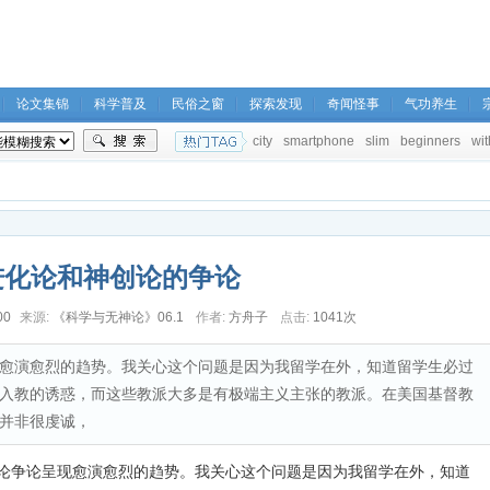
论文集锦
科学普及
民俗之窗
探索发现
奇闻怪事
气功养生
city
smartphone
slim
beginners
wit
进化论和神创论的争论
00
来源:
《科学与无神论》06.1
作者:
方舟子
点击:
1041次
愈演愈烈的趋势。我关心这个问题是因为我留学在外，知道留学生必过
入教的诱惑，而这些教派大多是有极端主义主张的教派。在美国基督教
并非很虔诚，
争论呈现愈演愈烈的趋势。我关心这个问题是因为我留学在外，知道