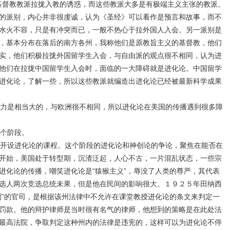
基督教教派拉拢入教的诱惑，而这些教派大多是有极端主义主张的教派。
的派别，内心并非很虔诚，认为《圣经》可以看作是预言和故事，而不
水火不容，只是有冲突而已，一般不热心于拉外国人入会。另一派别是
，基本分布在落后的南方各州，我称他们是原教旨主义的基督教，他们
实，他们积极拉拢外国留学生入会，与自由派的观点很不相同，认为进
他们在拉拢中国留学生入会时，面临的一大障碍就是进化论。中国留学
进化论，了解一些，所以这些教派就编造出进化论已经被最新科学成果
力是相当大的，与欧洲很不相同，所以进化论在美国的传播遇到很多障
个阶段。
开设进化论的课程。这个阶段的进化论和神创论的争论，聚焦在能否在
开始，美国处于转型期，沉渣泛起，人心不古，一片混乱状态，一些宗
进化论的传播，嘲笑进化论是“猿猴主义”，辱没了人类的尊严，其代表
选人两次竞选总统未果，但是他在民间的影响很大。１９２５年田纳西
判”的官司，是根据该州法律中不允许在课堂教授进化论的条文来判定一
罚款。他的辩护律师是当时很有名气的律师，他想到的策略是在此处法
最高法院，争取判定这种州内的法律是违宪的，这样可以为进化论不停