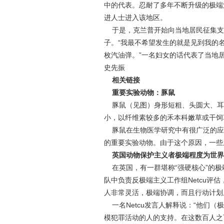
中的代表。忍耐了多年不断升级的极端
进人士进入该地区。
于是，克兰普开始向当地居民征集支
子。“我最不希望发生的就是见到我的
枚汽油弹。”一名妇女的话代表了当地
史先振
相关链接
重要实验动物：豚鼠
豚鼠（见图）身形短粗、头圆大、耳
小，以纤维素较多的禾本科嫩草或干饲
豚鼠在生物医学研究中有很广泛的应
的重要实验动物。由于这个原因，一些
英国动物保护主义者极端程度为世界
在英国，有一群堪称“强硬核心”的极
队中负责反极端主义工作组Netcu评
人非常灵活，极端协调，而且行动计划
一名Netcu发言人解释说：“他们
模犯罪活动的人的支持。在这数百人之