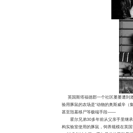
英国斯塔福德郡一个社区屡屡遭到激
验用豚鼠的农场是“动物的奥斯威辛（
甚至毁墓移尸等极端手段――
霍尔兄弟30多年前从父亲手里继承
构实验室使用的豚鼠，饲养规模在英国