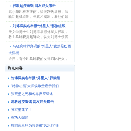
球巡演”...
邪教趁疫造谣 网友迎头痛击
武小华叫板石正丽，徐波蹭热举报，法
轮功趁机造谣。当真相揭出，看他们如
何收场！...
刘博洋实名举报“外星人”邪教组织
天文学博士生刘博洋举报外星人邪教，
教主马晓晓提起诉讼，认为刘博士侵害
了她的名誉权...
马晓晓律师拜谒的“外星人”竟然是巴西
大淫棍
近日，有个叫马晓晓的女律师比较火，
因为她自称与不同种族的外星人都有过
热点内容
接触，并通过...
刘博洋实名举报“外星人”邪教组
“特异功能”大师侯希贵启示我们
张宏堡之死和各界反应综述
邪教趁疫造谣 网友迎头痛击
张宏堡死了！
香功大骗局
舞蹈家卓玛为救夫被“风水师”狂