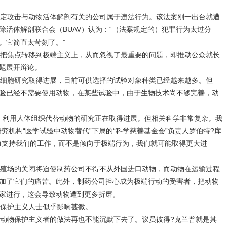
定攻击与动物活体解剖有关的公司属于违法行为。该法案刚一出台就遭
除活体解剖联合会（BUAV）认为：“（法案规定的）犯罪行为太过分
。它简直太苛刻了。”
把焦点转移到极端主义上，从而忽视了最重要的问题，即推动公众就长
题展开辩论。
细胞研究取得进展，目前可供选择的试验对象种类已经越来越多。但
验已经不需要使用动物，在某些试验中，由于生物技术尚不够完善，动
，利用人体组织代替动物的研究正在取得进展。但相关科学非常复杂。我
究机构“医学试验中动物替代”下属的“科学慈善基金会”负责人罗伯特?库
力支持我们的工作，而不是倾向于极端行为，我们就可能取得更大进
殖场的关闭将迫使制药公司不得不从外国进口动物，而动物在运输过程
加了它们的痛苦。此外，制药公司担心成为极端行动的受害者，把动物
家进行，这会导致动物遭到更多折磨。
保护主义人士似乎影响甚微。
动物保护主义者的做法再也不能沉默下去了。议员彼得?克兰普就是其