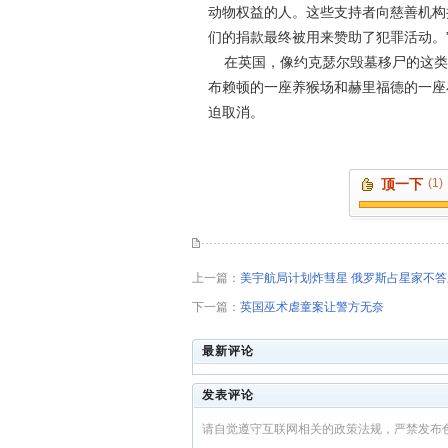
动物权益的人。这些支持者向慈善机构
们的捐款最终被用来赞助了犯罪活动。
在英国，像约克瑟尔毁墓移尸的这类
布赖顿的一座养猴场和赫里福德的一座
迫取消。
顶一下
(1)
上一篇：
美宇航局计划炸彗星 俄罗斯占星家不答
下一篇：
英国巫术虐童案让警方无奈
最新评论
发表评论
请自觉遵守互联网相关的政策法规，严禁发布