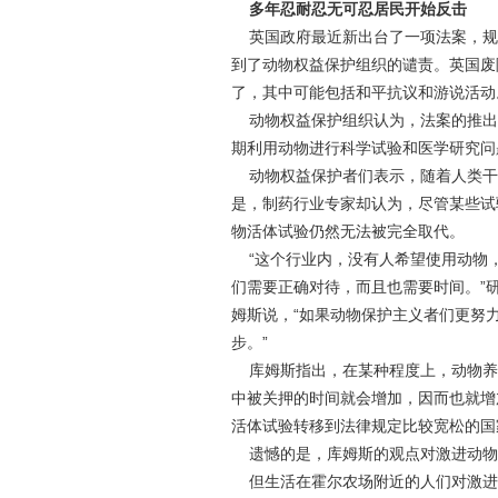
多年忍耐忍无可忍居民开始反击
英国政府最近新出台了一项法案，规
到了动物权益保护组织的谴责。英国废
了，其中可能包括和平抗议和游说活动
动物权益保护组织认为，法案的推出
期利用动物进行科学试验和医学研究问
动物权益保护者们表示，随着人类干
是，制药行业专家却认为，尽管某些试
物活体试验仍然无法被完全取代。
“这个行业内，没有人希望使用动物
们需要正确对待，而且也需要时间。”研
姆斯说，“如果动物保护主义者们更努
步。”
库姆斯指出，在某种程度上，动物养
中被关押的时间就会增加，因而也就增
活体试验转移到法律规定比较宽松的国
遗憾的是，库姆斯的观点对激进动物
但生活在霍尔农场附近的人们对激进