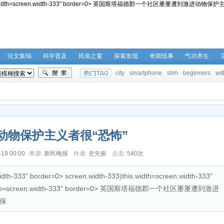
width-333)this.width=screen.width-333" border=0> 英国斯塔福德郡一个社区屡屡遭
论文集锦
科学普及
民俗之窗
探索发现
奇闻怪事
气功养生
city
smartphone
slim
beginners
wit
动物保护主义者很“恐怖”
-19 00:00
来源:
新民晚报
作者:
史先振
点击:
540次
idth-333" border=0> screen.width-333)this.width=screen.width-333"
is.width=screen.width-333" border=0> 英国斯塔福德郡一个社区屡屡遭到激进
保