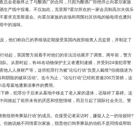
夜总会老板终止了与酿酒厂的合同，只因为酿酒厂拒绝停止向霍尔家族
酒生产线中投毒。不仅如此，克里斯?霍尔所在的一家会员制高尔夫俱乐
不要求克里斯退会。向霍尔家族的农场和周围社区供电的输电塔也遭到
暗中的滋味。
反，他们称自己的养殖场定期接受英国内政部核查人员监督，并制定了
行动起，英国警方就着手对他们的非法活动展开了调查。两年前，警方
动队。从那时起，有46名动物保护主义者遭到逮捕，并受到24项犯罪警
害他人人身财产等，这些犯罪行为被“论坛行动”负责人戴维?伯德描述为
毒和阴险的破坏活动”。迄今为止，“论坛行动”已经耗资逾200万英镑，这
尔岳母墓地遭亵渎事件的费用。
下葬，犯罪分子后来从墓地中移走了老人家的遗体，还敲碎了墓碑。这
中间掀起了前所未有的厌恶和愤怒情绪，而且引起了国际社会关注。警
拯救纽彻奇豚鼠行动”的成员。在接受记者采访时，嫌疑人之一的珍妮特?
。但她说她不同情霍尔家族，指责他们饲养豚鼠的动机不是同情或帮助