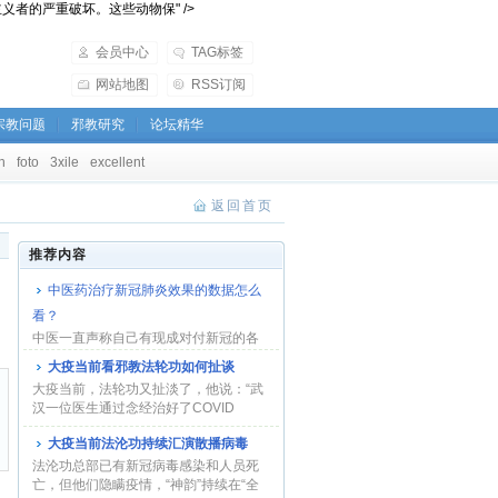
到激进动物保护主义者的严重破坏。这些动物保" />
会员中心
TAG标签
网站地图
RSS订阅
宗教问题
邪教研究
论坛精华
h
foto
3xile
excellent
返回首页
推荐内容
中医药治疗新冠肺炎效果的数据怎么
看？
中医一直声称自己有现成对付新冠的各
种办法。即使承认西医的作用，也只讲
大疫当前看邪教法轮功如何扯谈
仅用西医时...
大疫当前，法轮功又扯淡了，他说：“武
汉一位医生通过念经治好了COVID
-19”。这家伙...
大疫当前法沦功持续汇演散播病毒
法沦功总部已有新冠病毒感染和人员死
亡，但他们隐瞒疫情，“神韵”持续在“全