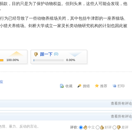
捐款，目的只是为了保护动物权益。但到头来，这些人可能会发现，他
”
行为已经导致了一些动物养殖场关闭，其中包括牛津郡的一座养猫场、
小猎犬养殖场。剑桥大学成立一家灵长类动物研究机构的计划也因此被
踩一下
(0)
100.00%
0.00%
应
收藏
挑错
推荐
打印
查看所有评论
查看所有评论
色情、暴力、反动的言论。
评价:
中立
好评
差评