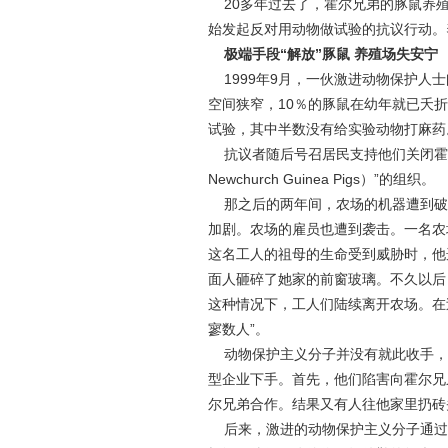
20多年过去了，霍尔兄弟的豚鼠养殖
始发起反对用动物做试验的抗议行动。
极端手段“解放”豚鼠 养殖场失安宁
1999年9月，一伙激进动物保护人士
空间狭窄，10％的豚鼠在幼年就已夭
试验，其中半数没有给实验动物打麻药
抗议者随后号召居民支持他们关闭霍尔兄
Newchurch Guinea Pigs）”的组织。
那之后的两年间，农场的机器遭到破
加剧。农场的雇员也遭到袭击。一名农
这名工人的祖母的生命受到威胁时，他
面人砸碎了她家的前窗玻璃。不久以后
这种情况下，工人们陆续离开农场。在
寥数人”。
动物保护主义分子并没有就此收手，反
型企业下手。首先，他们陷害向霍尔兄
尔兄弟合作。结果又有人往他家里扔砖
后来，激进的动物保护主义分子通过