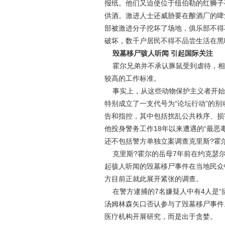
报纸。他们又迫使位于纽伯勒的红狮子
供酒。激进人士还威胁要在酿酒厂的啤
部被激进分子挖坏了场地，俱乐部不得
破坏，数千户居民不得不品尝生活在黑
毁墓移尸骇人听闻 引起国际关注
霍尔兄弟并不承认豚鼠受到虐待，相
较高的工作标准。
事实上，从这些动物保护主义者开始
特别成立了一支代号为“论坛行动”的别
告和指控，其中包括扰乱公共秩序、损
他投身警务工作18年以来遭遇的“最恶
还不包括警方单独立案调查克里斯?霍
克里斯?霍尔的岳母7年前在约克瑟尔
起骇人听闻的毁墓移尸事件在当地民众
方目前正就此展开紧张的调查。
在警方逮捕的7名嫌疑人中有4人是“
汤姆林森矢口否认参与了毁墓移尸事件
医疗机构开展研究，而是出于贪婪。