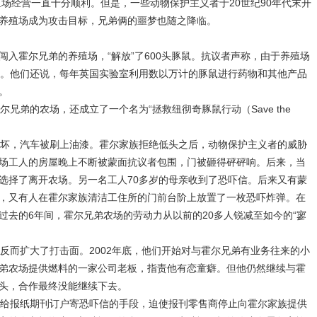
场经营一直十分顺利。但是，一些动物保护主义者于20世纪90年代末开
养殖场成为攻击目标，兄弟俩的噩梦也随之降临。
闯入霍尔兄弟的养殖场，“解放”了600头豚鼠。抗议者声称，由于养殖场
折。他们还说，每年英国实验室利用数以万计的豚鼠进行药物和其他产品
。
弟的农场，还成立了一个名为“拯救纽彻奇豚鼠行动（Save the
坏，汽车被刷上油漆。霍尔家族拒绝低头之后，动物保护主义者的威胁
场工人的房屋晚上不断被蒙面抗议者包围，门被砸得砰砰响。后来，当
选择了离开农场。另一名工人70多岁的母亲收到了恐吓信。后来又有蒙
，又有人在霍尔家族清洁工住所的门前台阶上放置了一枚恐吓炸弹。在
过去的6年间，霍尔兄弟农场的劳动力从以前的20多人锐减至如今的“寥
而扩大了打击面。2002年底，他们开始对与霍尔兄弟有业务往来的小
弟农场提供燃料的一家公司老板，指责他有恋童癖。但他仍然继续与霍
头，合作最终没能继续下去。
给报纸期刊订户寄恐吓信的手段，迫使报刊零售商停止向霍尔家族提供