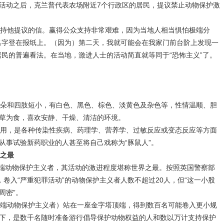
活动之后，克兰普代表农场附近7个行政区的居民，提议禁止动物保护激
持他提议的信。赢得公众支持非常艰难，因为当地人相当惧怕极端分
名字登在报纸上。（因为）第二天，我就可能会在我家门前台阶上发现一
居民的普遍看法。在当地，激进人士的活动简直就等同于“恐怖主义”了。
朵和四肢短小，有白色、黑色、棕色、淡黄色及杂色等，性情温顺、胆
草为食，喜欢安静、干燥、清洁的环境。
用，是各种传染性疾病、药理学、营养学、过敏反应或变态反应等方面
从事试验新药职业的人甚至将自己戏称为“豚鼠人”。
之最
端动物保护主义者，其活动的激进程度堪称世界之最。按照英国警察部
估，卷入“严重犯罪活动”的动物保护主义者人数不超过20人，但“这一小股
周密”。
（极端动物保护主义者）站在一座金字塔顶端，得到数百名可能卷入更小规
下，是数千名随时准备游行倡导保护动物权益的人和数以万计支持保护