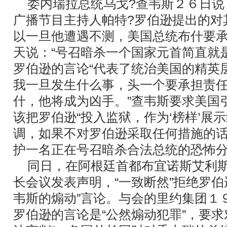
委内瑞拉总统乌戈?查韦斯２６日说
广播节目主持人帕特?罗伯逊提出的对
以一旦他遭遇不测，美国总统布什要
天说：“号召暗杀一个国家元首简直就
罗伯逊的言论“代表了统治美国的精英层
我一旦发生什么事，头一个要承担责任
什，他将成为凶手。”查韦斯要求美国
该把罗伯逊“投入监狱，作为‘榜样’展
调，如果不对罗伯逊采取任何措施的话
护一名正在号召暗杀合法总统的恐怖分
同日，在阿根廷首都布宜诺斯艾利斯
长会议发表声明，“一致断然”拒绝罗伯
韦斯的煽动”言论。与会的里约集团１
罗伯逊的言论是“公然煽动犯罪”，要求