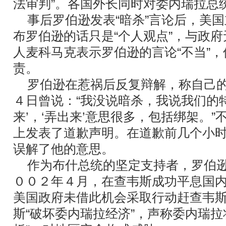
法审判”。各国外长同时对委内瑞拉总
事后罗伯逊发表“暗杀”言论后，美国
布罗伯逊的话只是“个人观点”，与政
人麦科马克表示罗伯逊的言论“不当”
责。
罗伯逊在惹祸后反复辩解，称自己的
４日曾说：“我没说暗杀，我说我们的
来’，‘弄出来’意思很多，包括绑架。
上发表了道歉声明。在道歉前几个小
误解了他的意思。
作为布什总统的坚定支持者，罗伯逊
００２年４月，在查韦斯成功平息国
美国政府未借此机会采取行动赶查韦
斯“破坏委内瑞拉经济”，声称委内瑞拉