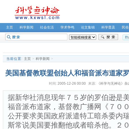
主页
科学新闻
社会生活
学术争鸣
论文集锦
科学普及
民俗
无神论坛
关于我们
当前位置:
主页
>
科学新闻
>
美国基督教联盟创始人和福音派布道家
时间:
2005-12-26 00:00
来源:
《科学与无神论》杂
统
据新华社消息现年７５岁的罗伯逊是
福音派布道家，基督教广播网《７０
公开要求美国政府派遣特工暗杀委内瑞
斯常说美国要推翻他或者暗杀他。２