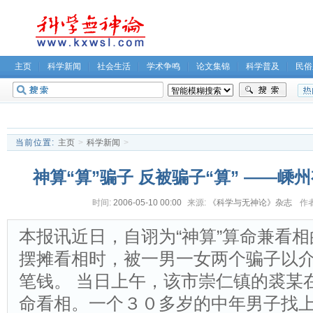
主页
科学新闻
社会生活
学术争鸣
论文集锦
科学普及
民俗
无神论坛
关于我们
当前位置:
主页
>
科学新闻
>
神算“算”骗子 反被骗子“算” ――
时间:
2006-05-10 00:00
来源:
《科学与无神论》杂志
作者
本报讯近日，自诩为“神算”算命兼看
摆摊看相时，被一男一女两个骗子以
笔钱。 当日上午，该市崇仁镇的裘某在
命看相。一个３０多岁的中年男子找