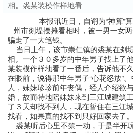
相。裘某装模作样地看
本报讯近日，自诩为“神算”算
州市剡堤摆摊看相时，被一男一女两
骗走了一大笔钱。
当日上午，该市崇仁镇的裘某在剡堤南
相。一个３０多岁的中年男子找上了
某装模作样地看了一番后，告诉他不
在眼前，说得那中年男子“心花怒放”
人，妹妹珍珍前年丧偶，经人介绍欲
婚，故而特地陪妹妹来到三江城建筑
了３天却找不到人，现在暂住在三江
找看，如果真的找不到只好回家去了
裘某听后心里不禁一动，于是半开玩