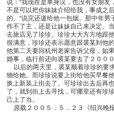
说：“我现在是单身汉，也没有女朋友
不是可以把你妹妹介绍给我，事成之
的。”说完还递给他一包烟。那中年男
作不了主，还是让妹妹自己来决定。
去旅店见了珍珍。珍珍大大方方地跟
很满意，珍珍还表示愿意跟裘某到他
他第二天要回杭州老家告诉父母，如
婚事，临行前还向裘某要去了２００
以后的两天里，裘某顺着珍珍的要求
物给她。而珍珍说要上街给他买早餐
换上新装上街去了。可珍珍出去后再
了，就到街上去寻找，可哪里还有珍
己上了当。
原载２００５．５．２３《绍兴晚