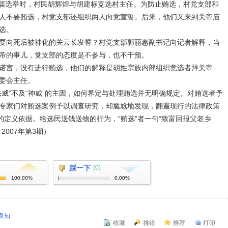
届选举时，村民胡辉煌与胡建标竞选村主任。为防止贿选，村党支部和
人不要贿选，村党支部还组织两人向党宣誓。后来，他们又来到关帝庙
选。
向死后被神化的关云长发誓？村党支部郭丽惠副书记向记者解释，当
帝的事儿，党支部的态度是不参与，也不干预。
言，没有进行贿选，他们的解释是胡姓宗族内部组织竞选者拜关帝
委会主任。
”不及“神威”的主因，如何界定与处理贿选并无明确规定。对贿选者予
专家们对贿选案例予以调查研究，却尴尬地发现，翻遍现行的法律政策
的定义依据。给选民送钱送物的行为，“贿选”者一句“致富回报父老乡
007年第3期）
踩一下
(0)
100.00%
0.00%
良知
收藏
挑错
推荐
打印