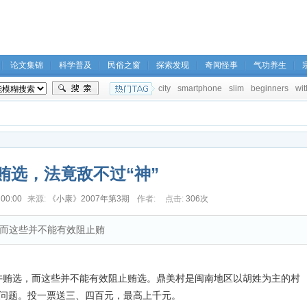
论文集锦
科学普及
民俗之窗
探索发现
奇闻怪事
气功养生
city
smartphone
slim
beginners
wit
贿选，法竟敌不过“神”
 00:00
来源:
《小康》2007年第3期
作者:
点击:
306次
而这些并不能有效阻止贿
选，而这些并不能有效阻止贿选。鼎美村是闽南地区以胡姓为主的村
问题。投一票送三、四百元，最高上千元。