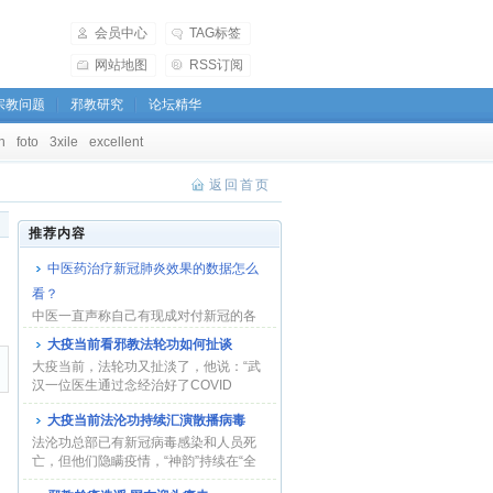
会员中心
TAG标签
网站地图
RSS订阅
宗教问题
邪教研究
论坛精华
h
foto
3xile
excellent
返回首页
推荐内容
中医药治疗新冠肺炎效果的数据怎么
看？
中医一直声称自己有现成对付新冠的各
种办法。即使承认西医的作用，也只讲
大疫当前看邪教法轮功如何扯谈
仅用西医时...
大疫当前，法轮功又扯淡了，他说：“武
汉一位医生通过念经治好了COVID
-19”。这家伙...
大疫当前法沦功持续汇演散播病毒
法沦功总部已有新冠病毒感染和人员死
亡，但他们隐瞒疫情，“神韵”持续在“全
球巡演”...