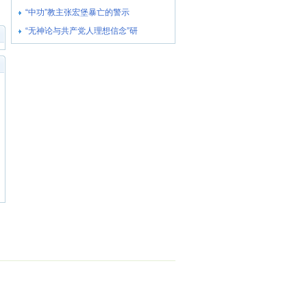
“中功”教主张宏堡暴亡的警示
“无神论与共产党人理想信念”研