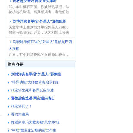
邪教趁疫造谣 网友迎头痛击
武小华叫板石正丽，徐波蹭热举报，法
轮功趁机造谣。当真相揭出，看他们如
何收场！...
刘博洋实名举报“外星人”邪教组织
天文学博士生刘博洋举报外星人邪教，
教主马晓晓提起诉讼，认为刘博士侵害
了她的名誉权...
马晓晓律师拜谒的“外星人”竟然是巴西
大淫棍
近日，有个叫马晓晓的女律师比较火，
因为她自称与不同种族的外星人都有过
热点内容
接触，并通过...
刘博洋实名举报“外星人”邪教组
“特异功能”大师侯希贵启示我们
张宏堡之死和各界反应综述
邪教趁疫造谣 网友迎头痛击
张宏堡死了！
香功大骗局
舞蹈家卓玛为救夫被“风水师”狂
“中功”教主张宏堡的前世今生