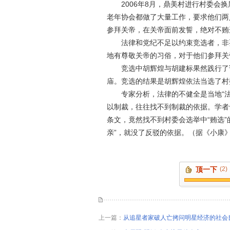
2006年8月，鼎美村进行村委会换
老年协会都做了大量工作，要求他们两
参拜关帝，在关帝面前发誓，绝对不贿
法律和党纪不足以约束竞选者，非要
地有尊敬关帝的习俗，对于他们参拜关
竞选中胡辉煌与胡建标果然践行了诺
庙。竞选的结果是胡辉煌依法当选了村
专家分析，法律的不健全是当地“法威
以制裁，往往找不到制裁的依据。学者
条文，竟然找不到村委会选举中“贿选”
亲”，就没了反驳的依据。（据《小康》2
顶一下
(2)
上一篇：
从追星者家破人亡拷问明星经济的社会