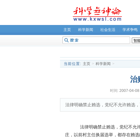
主页
科学新闻
社会生活
学术争鸣
无神论坛
关于我们
当前位置:
主页
>
科学新闻
>
治
时间:
2007-04-08
法律明确禁止贿选，党纪不允许贿选，
法律明确禁止贿选，党纪不允许贿
庄，以
前村主任换届选举，都存在贿选