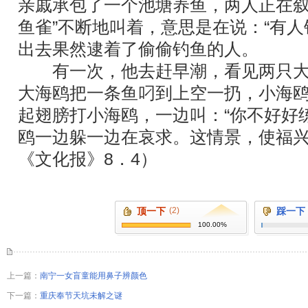
亲戚承包了一个池塘养鱼，两人正在叙
鱼雀”不断地叫着，意思是在说：“有人
出去果然逮着了偷偷钓鱼的人。
有一次，他去赶早潮，看见两只大
大海鸥把一条鱼叼到上空一扔，小海
起翅膀打小海鸥，一边叫：“你不好好
鸥一边躲一边在哀求。这情景，使福
《文化报》8．4）
顶一下
(2)
踩一下
100.00%
上一篇：
南宁一女盲童能用鼻子辨颜色
下一篇：
重庆奉节天坑未解之谜