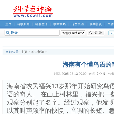
主页
科学新闻
社会生活
学术争鸣
论文集锦
科学普及
民俗
无神论坛
关于我们
当前位置:
主页
>
科学新闻
>
海南有个懂鸟语的
时间:
2005-08-13 00:00
来源:
文化报
作者
海南省农民福兴13岁那年开始研究鸟
语的奇人。 在山上树林里，福兴把一
观察分别起了名字。经过观察，他发现
以其叫声频率的快慢，音调的长短、急