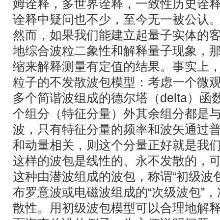
姆诠释，多世界诠释，一致性历史诠
诠释中疑问也不少，至今无一被公认
然而，如果我们能建立起量子实体的
地综合波粒二象性和解释量子现象，
缩来解释测量有定值的结果。事实上
粒子的不发散波包模型：考虑一个微
多个简谐波组成的德尔塔（delta）
个组分（特征分量）外其余组分都是
波，只有特征分量的频率和波矢通过
和动量相关，则这个分量正好就是我
这样的波包是线性的、永不发散的，
这种由潜波组成的波包，称谓“初级波
布罗意波或电磁波组成的“次级波包”
散性。用初级波包模型可以合理地解