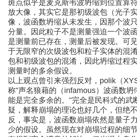
斑点似乎是麦克斯韦波坍缩到位置算符
放大像，其实它是那初级波包（光子实
像，波函数坍缩从未发生，因那个波
分量。因此粒子不是测量强迫一个波
是测量前已存在，测量后被发现。可
于无限窄的次级波包和粒子实体的混
包和初级波包的混淆，因此坍缩过程
测量时的多余假设。
以上观点曾引来强烈反对，polik（X
称"声名狼藉的（infamous）波函
能是完全多余的。"完全是民科式的武
疑，解释崩塌的理论也好几个，但绝
反，事实是，波函数崩塌依然是量子
少的假设。虽然现在对崩塌过程的细