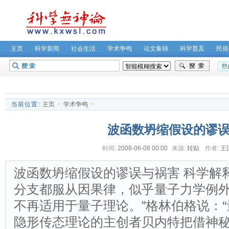
主页
科学新闻
社会生活
学术争鸣
论文集锦
科学普及
民俗
无神论坛
关于我们
当前位置:
主页
>
学术争鸣
>
波函数坍缩假设的谬
时间:
2008-06-08 00:00
来源:
转贴
作者:
王
波函数坍缩假设的谬误与祸害 科学解
分支都服从因果律，似乎量子力学例外
不再适用于量子理论。”格林伯格说：“
隐形传态理论的主创者贝内特把借神