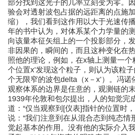
部分找到这光子的几率立刻变为零。
验会对透射波包占据的远距离的点施
缩），我们看到这作用以大于光速传播。
年的书中认为，对体系某个力学量的
向该量本征矢组上的一个投影部分，
非因果的，瞬间的，而且这种变化在
照他的理论，例如，在x轴上测量一个
个位置x'发现这个粒子，则认为该粒
个无限窄的波包delta（x－x'）。
观察体系的边界是任意的，观测链的
1939年伦敦和包尔提出，人的知觉完
道：“仅当观察到[仪表]指针的位置时
说：“我们注意到在从混合态到纯态情
觉起基本的作用。没有他的实际介入我