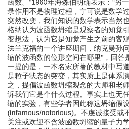
函数。”1960年海森伯明确表示：“
录作用不是物理过程，宁可说是数学
突然改变，我们知识的数学表示当然也
格纳认为波函数坍缩是观察者的知觉引
变想法，认为它是知觉产生之前的客观物
法兰克福的一个讲座期间，纳克曼孙问
缩的波函数的位形空间在哪里”，回答是
一提的是，一本名家所著的教材中写道
是粒子状态的突变，其实质上是体系演
之，提倡波函数坍缩观念的大师和老
诉我们它是个什么过程。事实上也无
缩的实验，有些学者因此称这坍缩假
(infamous/notorious)。不虔
关注或欢迎不含波函数坍缩的量子力