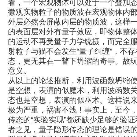
着，一个宏观物体可以处于一个叠加
微观实物粒子的物质波在宏观物体内
外层必然会屏蔽内层的物质波，这样
的表面层对外有量子效应，即物体整
的运动不再受量子力学统摄，而完全
射粒子与猫不会发生“量子纠缠”，不
态，更无其在一瞥下坍缩的奇事。故玩
意义。
从以上的论述推断，利用波函数坍缩
是空想，表演的似魔术，利用波函数
态也是空想，表演的似巫术。这样说
极为严重，祸害不浅！事实上，至今
传态的“实验实现”都还缺少足够的验
者之见，量子隐形传态的理论是错误