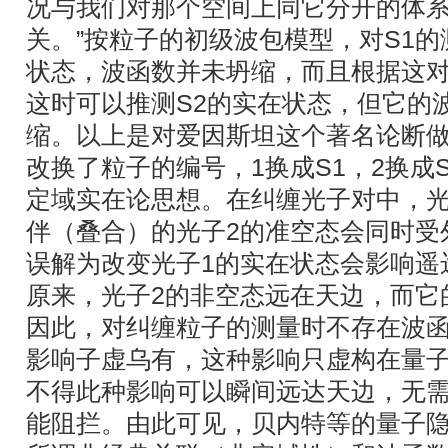
况与我们对那个空间上同它分开的体系
关。”按粒子的初级波包模型，对S1
状态，波函数并未坍缩，而且根据这
这时可以推测S2的实在状态，但它的
缩。以上是对爱因斯坦这个著名论断
改换了粒子的编号，1换成S1，2换成
定域实在论思想。在纠缠光子对中，光
伴（叠合）的光子2的准空态会同时受
误解为改变光子1的实在状态会影响遥
原来，光子2的非空态远在天边，而它
因此，对纠缠粒子的测量时不存在波
影响子虚乌有，这种影响只虚构在量
不得此种影响可以瞬间远达天边，无
能阻拦。由此可见，贝内特等的量子