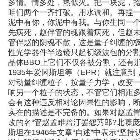
多情。情多处，热似火。把一块泥，
咱们两个一齐打破。用水调和。再捏
泥中有你，你泥中有我。与你生同一个
先病死，赵伴管的魂跟着病死，但赵
管伴赵的阴魂不散，这是量子纠缠的
性光学器件半透镜只起初级波包的分
晶体BBO上它们不仅各被分割，还有
1935年爱因斯坦等（EPR）就注意到
对动量纠缠粒子，按量子力学，改变
响另一个粒子的状态，不管它们相距
会有这种违反相对论因果性的影响，
实在的描述是不完备的。如果对赵孟詈
改的名“管赵孟睢焙汀罢怨艿郎?北嗪庞
斯坦在1946年文章“自述”中表示“坚持