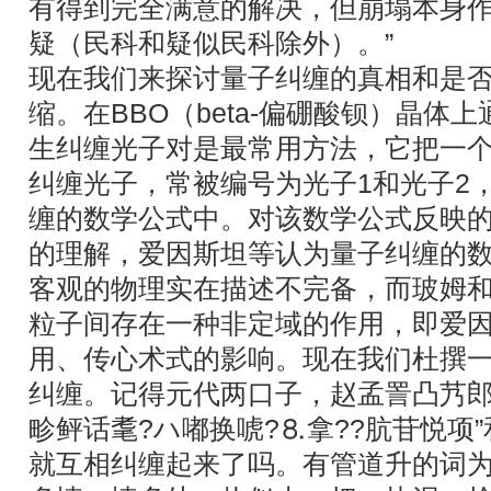
有得到完全满意的解决，但崩塌本身
疑（民科和疑似民科除外）。”
现在我们来探讨量子纠缠的真相和是
缩。在BBO（beta-偏硼酸钡）晶体
生纠缠光子对是最常用方法，它把一
纠缠光子，常被编号为光子1和光子2
缠的数学公式中。对该数学公式反映
的理解，爱因斯坦等认为量子纠缠的
客观的物理实在描述不完备，而玻姆
粒子间存在一种非定域的作用，即爱
用、传心术式的影响。现在我们杜撰
纠缠。记得元代两口子，赵孟詈凸艿郎
畛鲆话耄?ハ嘟换唬?⒏拿??肮苷悦项”
就互相纠缠起来了吗。有管道升的词为