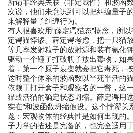
所谓非经典关联（非定域性）和波函
次说，他们未意识到可以把纠缠量子
来解释量子纠缠行为。
有人很喜欢用“薛定谔猫态”概念，所
定谔猫悖谬。薛定谔考虑，把一只猫
等几率发射粒子的放射源和装有氰化
驱动一个锤子打破瓶子放出毒物，如
着，第一个原子衰变就会把它毒死，
这时整个体系的波函数以半死半活的
依赖于打开盒子和观察者的一瞥，这
猫或活猫的确定状态坍缩。薛定谔用这
实在”和波函数坍缩假设。这个悖谬关
题：宏观物体的经典性是如何出现的
子力学的描述是完备的，也完全适用