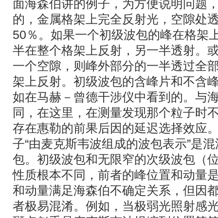
面海森伯讲的例子，为方便说明问题
的，金属格架上完全反射光，空隙处
50％。如果一个初级波包的峰在格架
半在整个格架上反射，另一半透射。
一个空隙，则峰外部分的一半透过全
架上反射。初级波包的含峰片和不含
如在马赫－曾德干涉仪中看到的。与
同，在这里，在测量发现那个粒子时
存在惠勒的前果后因的延迟选择效应
子“由麦克斯韦波组成的波包表示”是
包。初级波包和无限窄的次级波包（
性质根本不同，前者的峰位置和动量
和动量满足海森伯不确定关系，但因
者极易混淆。例如，当极弱光照射感