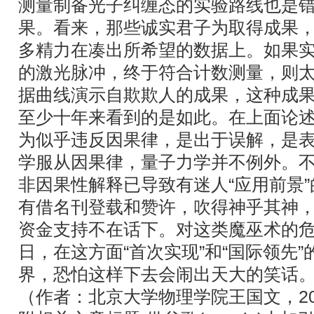
测量制备光子纠缠态的实验路线也是
果。看来，那些诚实君子为取得成果
多精力在凑出所希望的数据上。如果
的激光脉冲，终于符合计数测量，则
据曲线演示自欺欺人的成果，这种成
至少十年来看到的是如此。在上面论
为似乎违反因果律，是出于误解，是
学服从因果律，量子力学并不例外。
非因果性解释已导致有迷人“应用前景
有借名刊登载和赞许，吹得神乎其神
资金支持不在话下。对这类魔巫术的
日，在这方面“首次实现”和“国际领先”
界，恐怕这样下去会闹出天大的笑话
（作者：北京大学物理学院王国文，2008