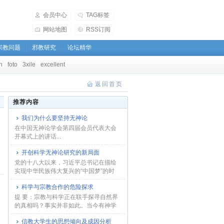
会员中心
TAG标签
网站地图
RSS订阅
宗教问题
邪教研究
论坛精华
h
foto
3xile
excellent
返回首页
推荐内容
我们为什么要坚持无神论
在中国无神论学会第四届会员代表大会
开幕式上的讲话...
开创科学无神论研究的新局面
党的十八大以来，习近平总书记在描绘
实现中华民族伟大复兴的“中国梦”的时
候，突出强...
科学与宗教合作的危险探求
提 要：宗教与科学正在联手探寻自然界
的真相吗？事实并非如此。当今有神学
界的基金会...
信教大学生的思想倾向及成因分析