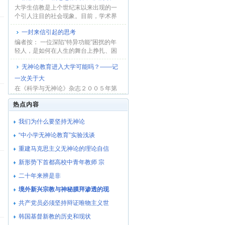
大学生信教是上个世纪末以来出现的一
个引人注目的社会现象。目前，学术界
和高校思想教...
一封来信引起的思考
编者按： 一位深陷“特异功能”困扰的年
轻人，是如何在人生的舞台上挣扎、困
惑和艰难...
无神论教育进入大学可能吗？――记
一次关于大
在《科学与无神论》杂志２００５年第
六期上，刊登了署名文丁的文章《科学
热点内容
无神论必须进...
我们为什么要坚持无神论
“中小学无神论教育”实验浅谈
重建马克思主义无神论的理论自信
新形势下首都高校中青年教师 宗
二十年来辨是非
境外新兴宗教与神秘膜拜渗透的现
共产党员必须坚持辩证唯物主义世
韩国基督新教的历史和现状