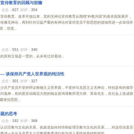
论宣传教育的回顾与前瞻
7
点击：
627
好评：
354
宣传教育。改革开放以来，党的无神论宣传教育从围绕“科教兴国”的基本国策展开，
围传播无神论，再到针对日益严重的有神论对某些党员干部思想的侵蚀而进一步加强并
，但党...
1
点击：
551
好评：
340
的原则立场是一贯的，从未有过丝毫动...
― 谈保持共产党人世界观的纯洁性
8
点击：
301
好评：
327
不少共产党员不坚持辩证唯物主义世界观，不坚持马克思主义无神论，特别是有的领导
生问鬼神，有的甚至动辄花大把的钱去咨询请教所谓大师、算命先生，在社会上造成很
迷信思想...
问题的思考
3
点击：
192
好评：
368
样认识宗教与文化的关系、执政党如何对待和处理宗教与文化的关系……对这些涉及宗
要进一步从马克思主义宗教观角度进行较为深入系统的基础性研究...