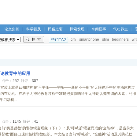
论文集锦
科学普及
民俗之窗
探索发现
奇闻怪事
气功养生
city
smartphone
slim
beginners
wit
神论教育中的应用
8
点击：
252
好评：
307
实质上就是认知结构在“不平衡――平衡――新的不平衡”的无限循环中的主动建构过
的内在动机。在科学无神论教育过程中准确把握影响科学无神论认知失调的因素，利用
习动机...
3
点击：
1145
好评：
41
论当前“类基督教”的邪教蜕变现象（下）》：从“呼喊派”蜕变而成的“全能神”，是当前大
基督教”面目出现的极端邪教组织。本文结合当前“呼喊派”、“全能神”活动及其防范处