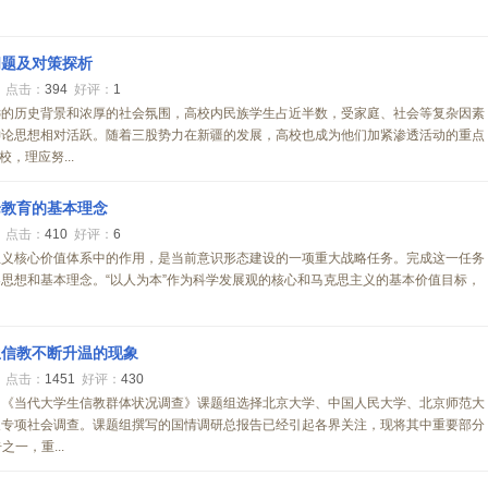
问题及对策探析
3
点击：
394
好评：
1
远的历史背景和浓厚的社会氛围，高校内民族学生占近半数，受家庭、社会等复杂因素
神论思想相对活跃。随着三股势力在新疆的发展，高校也成为他们加紧渗透活动的重点
，理应努...
论教育的基本理念
9
点击：
410
好评：
6
主义核心价值体系中的作用，是当前意识形态建设的一项重大战略任务。完成这一任务
思想和基本理念。“以人为本”作为科学发展观的核心和马克思主义的基本价值目标，
生信教不断升温的现象
8
点击：
1451
好评：
430
目《当代大学生信教群体状况调查》课题组选择北京大学、中国人民大学、北京师范大
展专项社会调查。课题组撰写的国情调研总报告已经引起各界关注，现将其中重要部分
一，重...