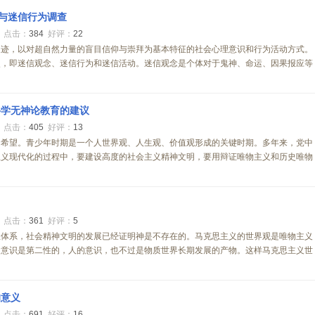
念与迷信行为调查
0
点击：
384
好评：
22
印迹，以对超自然力量的盲目信仰与崇拜为基本特征的社会心理意识和行为活动方式。
次，即迷信观念、迷信行为和迷信活动。迷信观念是个体对于鬼神、命运、因果报应等
科学无神论教育的建议
0
点击：
405
好评：
13
的希望。青少年时期是一个人世界观、人生观、价值观形成的关键时期。多年来，党中
主义现代化的过程中，要建设高度的社会主义精神文明，要用辩证唯物主义和历史唯物
0
点击：
361
好评：
5
想体系，社会精神文明的发展已经证明神是不存在的。马克思主义的世界观是唯物主义
，意识是第二性的，人的意识，也不过是物质世界长期发展的产物。这样马克思主义世
的意义
0
点击：
691
好评：
16