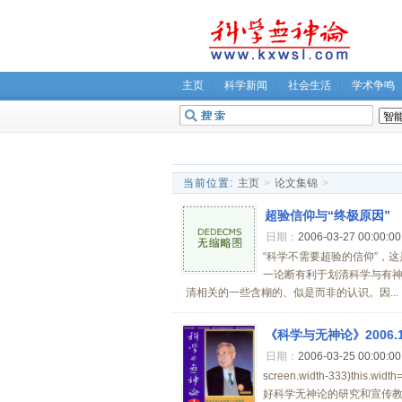
主页
科学新闻
社会生活
学术争鸣
无神论坛
关于我们
当前位置:
主页
>
论文集锦
>
超验信仰与“终极原因”
日期：
2006-03-27 00:00:0
“科学不需要超验的信仰”，
一论断有利于划清科学与有
清相关的一些含糊的、似是而非的认识。因...
《科学与无神论》2006.
日期：
2006-03-25 00:00:0
screen.width-333)this
好科学无神论的研究和宣传教