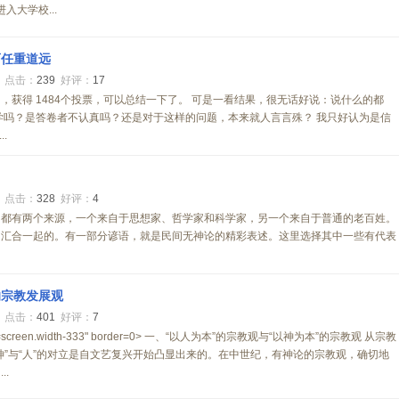
入大学校...
育任重道远
0
点击：
239
好评：
17
，获得 1484个投票，可以总结一下了。 可是一看结果，很无话好说：说什么的都
学吗？是答卷者不认真吗？还是对于这样的问题，本来就人言言殊？ 我只好认为是信
.
0
点击：
328
好评：
4
，都有两个来源，一个来自于思想家、哲学家和科学家，另一个来自于普通的老百姓。
、汇合一起的。有一部分谚语，就是民间无神论的精彩表述。这里选择其中一些有代表
的宗教发展观
0
点击：
401
好评：
7
.width=screen.width-333" border=0> 一、“以人为本”的宗教观与“以神为本”的宗教观 从宗教
神”与“人”的对立是自文艺复兴开始凸显出来的。在中世纪，有神论的宗教观，确切地
.