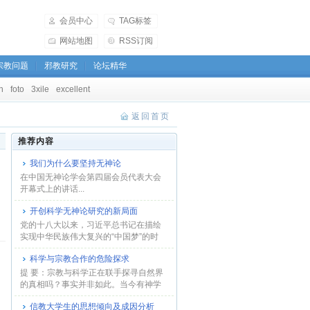
会员中心
TAG标签
网站地图
RSS订阅
宗教问题
邪教研究
论坛精华
h
foto
3xile
excellent
返回首页
推荐内容
我们为什么要坚持无神论
在中国无神论学会第四届会员代表大会
开幕式上的讲话...
开创科学无神论研究的新局面
党的十八大以来，习近平总书记在描绘
实现中华民族伟大复兴的“中国梦”的时
候，突出强...
科学与宗教合作的危险探求
提 要：宗教与科学正在联手探寻自然界
的真相吗？事实并非如此。当今有神学
界的基金会...
信教大学生的思想倾向及成因分析