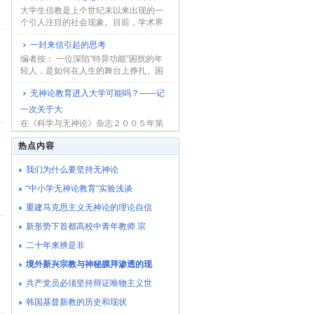
大学生信教是上个世纪末以来出现的一
个引人注目的社会现象。目前，学术界
和高校思想教...
一封来信引起的思考
编者按： 一位深陷“特异功能”困扰的年
轻人，是如何在人生的舞台上挣扎、困
惑和艰难...
无神论教育进入大学可能吗？――记
一次关于大
在《科学与无神论》杂志２００５年第
六期上，刊登了署名文丁的文章《科学
热点内容
无神论必须进...
我们为什么要坚持无神论
“中小学无神论教育”实验浅谈
重建马克思主义无神论的理论自信
新形势下首都高校中青年教师 宗
二十年来辨是非
境外新兴宗教与神秘膜拜渗透的现
共产党员必须坚持辩证唯物主义世
韩国基督新教的历史和现状