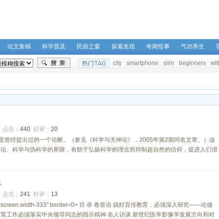
论文集锦
科学普及
民俗之窗
探索发现
奇闻怪事
气功养生
city
smartphone
slim
beginners
wit
0
点击：
440
好评：
20
这是曾经提出过的一个论断。（参见《科学与无神论》，2005年第2期同名文章。）这
神论、科学与伪科学的界限，有助于弘扬科学的理念而抑制超自然的信仰，促进人们澄
1
0
点击：
241
好评：
13
.width=screen.width-333" border=0> 目 录 卷首语 搞好宣传教育，必须深入研究――论做
育工作必须落实中央领导同志的指示精神 名人访谈 新世纪医学影像学发展方向和对