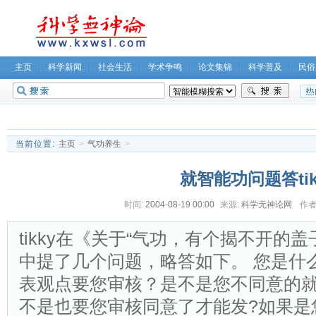
主页
科学新闻
社会生活
学术争鸣
论文集锦
科学普及
民俗
无神论坛
关于我们
当前位置:
主页
>
气功养生
>
就智能功问题答tik
时间:
2004-08-19 00:00
来源:
科学无神论网
作者
tikky在《关于“气功，有个揭不开的
中提了几个问题，略答如下。 您是什
表观点要您审核？是不是您不同意的
不是也要您审核同意了才能发?如果是