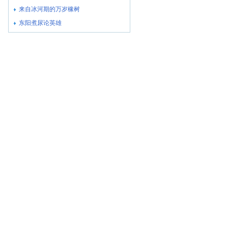
来自冰河期的万岁橡树
东阳煮尿论英雄