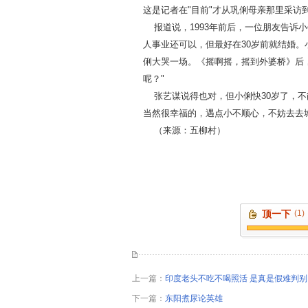
这是记者在"目前"才从巩俐母亲那里采访
报道说，1993年前后，一位朋友告诉
人事业还可以，但最好在30岁前就结婚。
俐大哭一场。《摇啊摇，摇到外婆桥》后
呢？"
张艺谋说得也对，但小俐快30岁了，不
当然很幸福的，遇点小不顺心，不妨去去
（来源：五柳村）
顶一下
(1)
上一篇：
印度老头不吃不喝照活 是真是假难判别
下一篇：
东阳煮尿论英雄