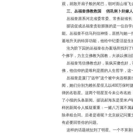
观，就散开扇子般的尾巴，朝对面山垭飞
三、丛福奎佛教救国 俏巩俐卜卦嫁人
丛福奎原系河北省委常委、常务副省长，
据说促成丛福奎贪欲膨胀的是一位自学成
能。丛福奎不信马列信神怪，居然与她一
遁地升天的特异功能，他给中纪委活捉生
沦为阶下囚的丛福奎在办案场所找到了练
个佛字，力主立佛教为国教，大谈以佛治
丛福奎笃信佛教也好，装疯买傻也好，说
佛，他信仰的是唯利是图的人生哲学，这
丛福奎是厦门"远华"这个被中央连根拨
闻，她们分别为赖长星侄儿以400万保
律的名歌星。这两个明星至今未公布名姓
了小报的头条新闻。据说郝海东是受米卢
样的新闻令人狐疑重重：一赌八万属不属
除承租合同。后者是谁呢？北京娱记问董
有必要回答你的问题。
这样的话题就扯到了明星。一个不算新闻