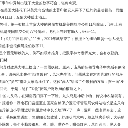
11"事件中竟然出现了大量的数字巧合，堪称奇观。
伊特在美国大陆花了24美元向当地的土著印第安人买下了纽约的曼哈顿岛，而纽
9月11日，五角大楼破土动工。
的州；第一架撞上世贸大楼的民航客机是美国航空公司11号航班，飞机上有
飞机是美国航空公司77号航班，飞机上当时有65人，6+5=11。
4=11；9月11日后再过111天，2001年就结束了；被撞上的纽约世贸中心大楼是
起来也很像阿拉伯数字11。
个百无聊赖的人，倒不如顺水推舟，把数字神奇发挥光大，会有收获的。
门林
县财政局大楼上摆出了一面照妖镜。原来，该局前任领导班子中先后有两名
无事，请来风水先生"勘查破解"，风水先生说，问题就出在对面县农行的那座
局的"灵气"都让人家给压住了。这位"高人"给出了个破解的方法：摆一面"巫
回去。于是，这件"宝物"便落户财政局的楼顶之上。
的九头鸟，在湖南石门露了一下脸。九头鸟是神话中物，传说神农架就有，
？报道称：湖南石门县壶瓶山国家自然保护区江坪管理局农科站站长是这只奇
斤钣山小学附近听到屋后林中长长地"啊-"了一声，遂和一些老师奔去，这一
盘，毛色麻里透红，两腿细长如鹭鸶，脖颈状同水鸭，脸庞轮廓分明，大头的
小脑袋，每个小脑袋都耳、鼻、眼、嘴齐全，咀壳红色，尾巴圆形，见人参