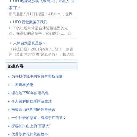
UFO现象减少英飞碟局关门 外星人"回
家"了？
新闻晨报5月13日报道：4月中旬，世界
上最大和最正规的不明飞行物研究机构
UFO 视觉欺骗了我们
―――英国飞...
UFO的出现常常是会伴随着强烈的光
芒。在远处的高空中，它们以亮点、亮
条、亮盘、亮 环...
人体自燃是真是假？
《科技日报》2001年9月7日登了一则要
闻《萧山老太“自燃”是真是假》，报道杭
州市萧山...
热点内容
为寻找传说中的亚特兰蒂斯后裔
世界奇树拾趣
埋在地下50年的活乌龟
令人费解的狄斯阿波空难
南极泰山站周围的外星秘密
一个社会的悲哀，有感于广西某女
探秘长白山上的“百慕大”
优昙婆罗花的荒诞故事