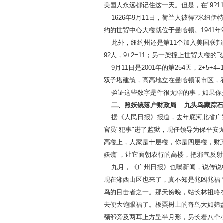
美国人永远都记住这一天。但是，在"9?
1626年9月11日，荷兰人彼得?米纽
约的世贸中心大楼就位于曼哈顿。1941年
此外，纽约州还是第11个加入美国联邦
92人，9+2=11；另一架撞上世贸大楼的
9月11日是2001年的第254天，2+5+
双子塔建筑，高高地立在曼哈顿闹市区，看
验证这些数字是件很无聊的事，如果你是
二、照妖镜落户财政局 九头鸟藏踪石
据《人民日报》报道，去年底河北省广宗
官员"犯事"进了监狱，现任领导为保平安
高楼上，人家是十层楼，你是四层楼，财政
妖镜"，让它面朝农行的高楼，把邪气反射
九月，《广州日报》也曝新闻，说传说中
现在湘西山区也来了，真不知是兆凶兆福
鸟的目击者之一。那天傍晚，站长林祖略在
去便大饱眼福了。板粟树上的奇鸟大如筛
额部旁及两耳上方呈半月形，另长着八个