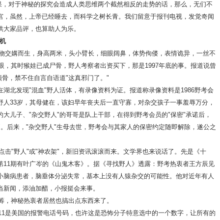
，对于神秘的探究会造成人类思维两个截然相反的走势的话，那么，无们不
宫，虽然，上帝已经睡去，而科学之树长青。我们留意于报刊电视，发觉奇闻
供大家品评，也算助人为乐。
玄机
交媾而生，身高两米，头小臂长，细眼阔鼻，体势佝偻，表情诡异，一丝不
抢眼，其时猴娃已成尸骨，野人考察者出资买下，那是1997年底的事。报道说曾
颅骨，禁不住自言自语道"这真邪门了。"
湖北发现"混血"野人活体，有录像资料为证。报道称录像资料是1986野考会
野人33岁，其母健在，该妇早年丧夫后一直守寡，对杂交孩子一事羞辱万分，
大儿子、"杂交野人"的哥哥是队上干部，在得到野考会员的"保密"承诺后，
私"。后来，"杂交野人"生母去世，野考会与其家人的保密约定随即解除，遂公之
击"野人"或"神农架"，新旧资讯滚滚而来。文学界也来说话了。先是《十
第11期有叶广岑的《山鬼木客》。据《寻找野人》透露：野考热衷者王方辰见
小脑病患者，脑垂体分泌失常，基本上没有人猿杂交的可能性。他对近年有人
当新闻，添油加醋，小报挺会来事。
头筹，神秘热衷者居然也搞出点东西来了。
11是美国的报警电话号码，也许这是恐怖分子特意选中的一个数字，让所有的