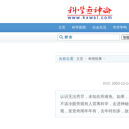
主页
科学新闻
社会生活
学术争鸣
无神论坛
关于我们
当前位置:
主页
>
奇闻怪事
>
时间:
2003-12-1
认识无法穷尽，未知在所难免。如果，
不该冷眼旁观有人背离科学，走进神秘
视，发觉奇闻年年有，去年特别多，故