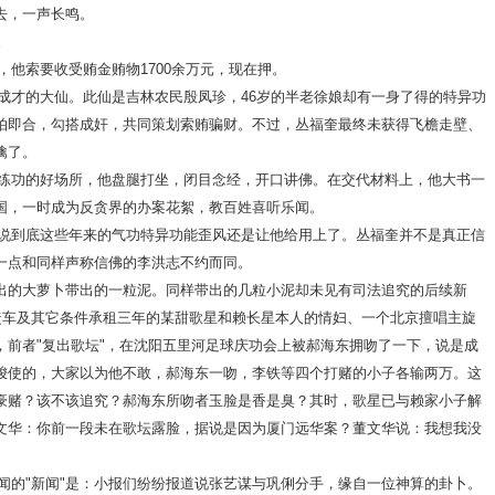
去，一声长鸣。
他索要收受贿金贿物1700余万元，现在押。
才的大仙。此仙是吉林农民殷凤珍，46岁的半老徐娘却有一身了得的特异功
拍即合，勾搭成奸，共同策划索贿骗财。不过，丛福奎最终未获得飞檐走壁、
擒了。
功的好场所，他盘腿打坐，闭目念经，开口讲佛。在交代材料上，他大书一
国，一时成为反贪界的办案花絮，教百姓喜听乐闻。
到底这些年来的气功特异功能歪风还是让他给用上了。丛福奎并不是真正信
一点和同样声称信佛的李洪志不约而同。
出的大萝卜带出的一粒泥。同样带出的几粒小泥却未见有司法追究的后续新
时捷车及其它条件承租三年的某甜歌星和赖长星本人的情妇、一个北京擅唱主旋
，前者"复出歌坛"，在沈阳五里河足球庆功会上被郝海东拥吻了一下，说是成
唆使的，大家以为他不敢，郝海东一吻，李铁等四个打赌的小子各输两万。这
豪赌？该不该追究？郝海东所吻者玉脸是香是臭？其时，歌星已与赖家小子解
文华：你前一段未在歌坛露脸，据说是因为厦门远华案？董文华说：我想我没
的"新闻"是：小报们纷纷报道说张艺谋与巩俐分手，缘自一位神算的卦卜。