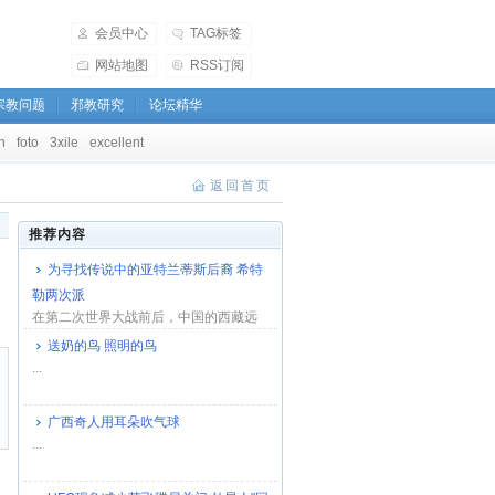
会员中心
TAG标签
网站地图
RSS订阅
宗教问题
邪教研究
论坛精华
h
foto
3xile
excellent
返回首页
推荐内容
为寻找传说中的亚特兰蒂斯后裔 希特
勒两次派
在第二次世界大战前后，中国的西藏远
离战区，躲过了战火与硝烟，但并没有
送奶的鸟 照明的鸟
躲过纳粹德国...
...
广西奇人用耳朵吹气球
...