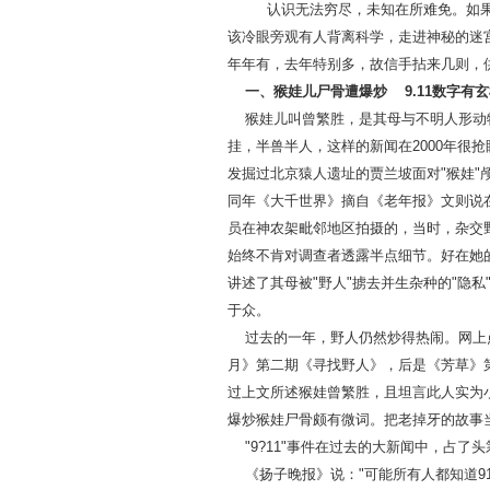
认识无法穷尽，未知在所难免。如果
该冷眼旁观有人背离科学，走进神秘的迷
年年有，去年特别多，故信手拈来几则，
一、猴娃儿尸骨遭爆炒 9.11数字有
猴娃儿叫曾繁胜，是其母与不明人形动物
挂，半兽半人，这样的新闻在2000年很
发掘过北京猿人遗址的贾兰坡面对"猴娃"
同年《大千世界》摘自《老年报》文则说在
员在神农架毗邻地区拍摄的，当时，杂交
始终不肯对调查者透露半点细节。好在她的
讲述了其母被"野人"掳去并生杂种的"隐
于众。
过去的一年，野人仍然炒得热闹。网上点
月》第二期《寻找野人》，后是《芳草》
过上文所述猴娃曾繁胜，且坦言此人实为
爆炒猴娃尸骨颇有微词。把老掉牙的故事
"9?11"事件在过去的大新闻中，占了
《扬子晚报》说："可能所有人都知道9