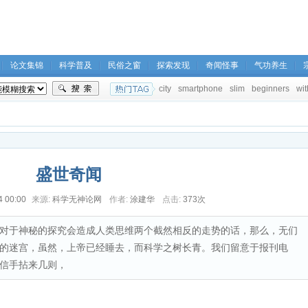
论文集锦
科学普及
民俗之窗
探索发现
奇闻怪事
气功养生
city
smartphone
slim
beginners
wit
盛世奇闻
4 00:00
来源:
科学无神论网
作者:
涂建华
点击:
373次
对于神秘的探究会造成人类思维两个截然相反的走势的话，那么，无们
的迷宫，虽然，上帝已经睡去，而科学之树长青。我们留意于报刊电
信手拈来几则，