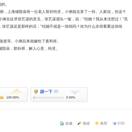
到的。
小俐，上海城隍庙有一位老人算卦特灵，小俐就去算了一卦。人家说，你这个
小俐去征求张艺谋的意见，张艺谋眉头一皱，说："结婚？我从来没想过！"巩
，张艺谋还是那样的话："结婚不就是一张纸吗？你为什么非得看重这张纸
能老等。小俐后来就嫁给了黄和祥。
城隍庙，那卦师，解人心意，特灵。
踩一下
(0)
100.00%
0.00%
收藏
挑错
推荐
打印