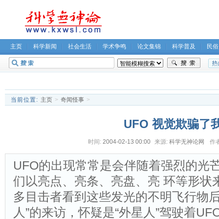
主页
科学新闻
社会生活
学术争鸣
论文集锦
科学普及
民俗
无神论坛
关于我们
当前位置:
主页
>
奇闻怪事
>
UFO 视觉欺骗了
时间:
2004-02-13 00:00
来源:
科学无神论网
作者
UFO的出现常常是会伴随着强烈的光
们以亮点、亮条、亮盘、亮 环等形状
多目击者看到这些发光的不明飞行物后
人”的来访，怀疑是“外星人”驾驶着U