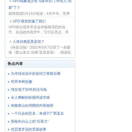
UFO现象减少英飞碟局关门 外星人"回
家"了？
新闻晨报5月13日报道：4月中旬，世界
上最大和最正规的不明飞行物研究机构
UFO 视觉欺骗了我们
―――英国飞...
UFO的出现常常是会伴随着强烈的光
芒。在远处的高空中，它们以亮点、亮
条、亮盘、亮 环...
人体自燃是真是假？
《科技日报》2001年9月7日登了一则要
闻《萧山老太“自燃”是真是假》，报道杭
州市萧山...
热点内容
为寻找传说中的亚特兰蒂斯后裔
世界奇树拾趣
埋在地下50年的活乌龟
令人费解的狄斯阿波空难
南极泰山站周围的外星秘密
一个社会的悲哀，有感于广西某女
探秘长白山上的“百慕大”
优昙婆罗花的荒诞故事