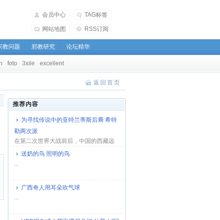
会员中心
TAG标签
网站地图
RSS订阅
宗教问题
邪教研究
论坛精华
h
foto
3xile
excellent
返回首页
推荐内容
为寻找传说中的亚特兰蒂斯后裔 希特
勒两次派
在第二次世界大战前后，中国的西藏远
离战区，躲过了战火与硝烟，但并没有
送奶的鸟 照明的鸟
躲过纳粹德国...
...
广西奇人用耳朵吹气球
...