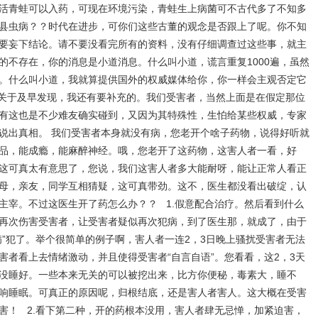
活青蛙可以入药，可现在环境污染，青蛙生上病菌可不古代多了不知多
县虫病？？时代在进步，可你们这些古董的观念是否跟上了呢。你不知
要妄下结论。请不要没看完所有的资料，没有仔细调查过这些事，就主
的不存在，你的消息是小道消息。什么叫小道，谎言重复1000遍，虽然
。什么叫小道，我就算提供国外的权威媒体给你，你一样会主观否定它
关于及早发现，我还有要补充的。我们受害者，当然上面是在假定那位
有这也是不少难友确实碰到，又因为其特殊性，生怕给某些权威，专家
说出真相。 我们受害者本身就没有病，您老开个啥子药物，说得好听就
品，能成瘾，能麻醉神经。哦，您老开了这药物，这害人者一看，好
这可真太有意思了，您说，我们这害人者多大能耐呀，能让正常人看正
母，亲友，同学互相猜疑，这可真带劲。这不，医生都没看出破绽，认
主宰。不过这医生开了药怎么办？？ 1.假意配合治疗。然后看到什么
再次伤害受害者，让受害者疑似再次犯病，到了医生那，就成了，由于
病”犯了。举个很简单的例子啊，害人者一连2，3日晚上骚扰受害者无法
害者看上去情绪激动，并且使得受害者“自言自语”。您看看，这2，3天
没睡好。一些本来无关的可以被挖出来，比方你便秘，毒素大，睡不
响睡眠。可真正的原因呢，归根结底，还是害人者害人。这大概在受害
害！ 2.看下第二种，开的药根本没用，害人者肆无忌惮，加紧迫害，