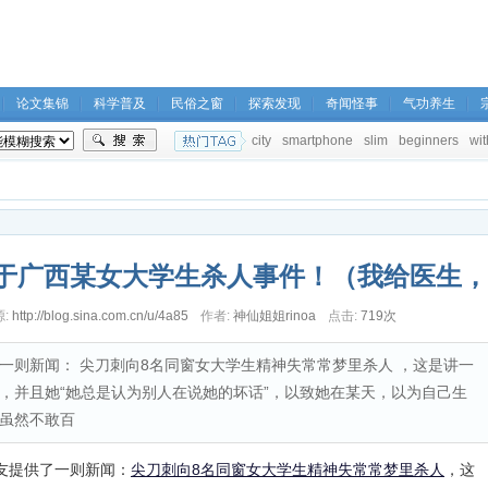
论文集锦
科学普及
民俗之窗
探索发现
奇闻怪事
气功养生
city
smartphone
slim
beginners
wit
于广西某女大学生杀人事件！（我给医生，
:
http://blog.sina.com.cn/u/4a85
作者:
神仙姐姐rinoa
点击:
719次
社
一则新闻： 尖刀刺向8名同窗女大学生精神失常常梦里杀人 ，这是讲一
，并且她“她总是认为别人在说她的坏话”，以致她在某天，以为自己生
虽然不敢百
友提供了一则新闻：
尖刀刺向8名同窗女大学生精神失常常梦里杀人
，这