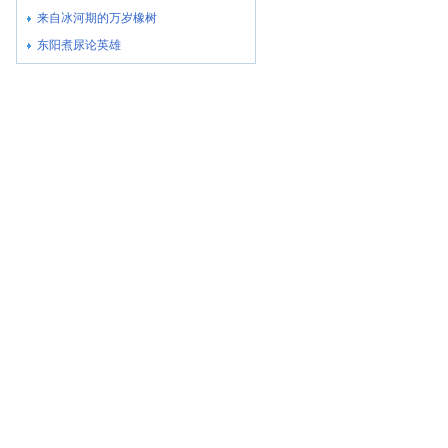
来自冰河期的万岁橡树
东阳煮尿论英雄