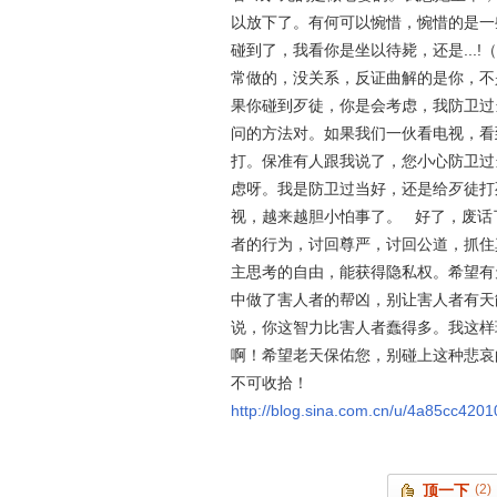
以放下了。有何可以惋惜，惋惜的是一些
碰到了，我看你是坐以待毙，还是...
常做的，没关系，反证曲解的是你，不
果你碰到歹徒，你是会考虑，我防卫过
问的方法对。如果我们一伙看电视，看
打。保准有人跟我说了，您小心防卫过
虑呀。我是防卫过当好，还是给歹徒打
视，越来越胆小怕事了。 好了，废话
者的行为，讨回尊严，讨回公道，抓住
主思考的自由，能获得隐私权。希望有
中做了害人者的帮凶，别让害人者有天
说，你这智力比害人者蠢得多。我这样
啊！希望老天保佑您，别碰上这种悲哀
不可收拾！
http://blog.sina.com.cn/u/4a85cc420
顶一下
(2)