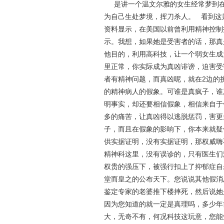
是讲一个温文尔雅的女生经常梦到在
为自己生处梦境，挥刀杀人。 看到这
资料显示，在美国以前曾利用精神控制
示。我想，如果她是受害者的话，那真
他目的，利用高科技，让一个弱女生成
里正常，你实际成为真凶诽谤，迫害受
者有精神问题，而真凶呢，就在2边的
的精神病人的假象。可谁是真疯子，谁
明事实，却还要相信假象，相信来自于
多的痛苦，让真凶得以逃脱惩罚，害更
子，而且在假象的影响下，你本来就疑
供实据证明，没有实据证明，那权威嗨
精神科这里，没有误诊的，只有医生们
权贵的强压下，被强行扣上了抑郁症自
堂而皇之的公布天下。您说说其他假消
鉴定专家的老婆推下楼摔死，然后说她
因为您知道的就一定是真理吗，多少年
大，无奇不有，何况科技这玩意，您能