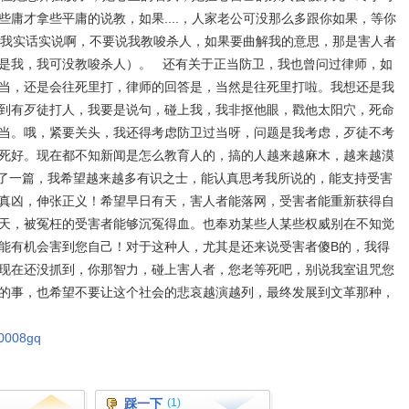
庸才拿些平庸的说教，如果....，人家老公可没那么多跟你如果，等你
!（我实话实说啊，不要说我教唆杀人，如果要曲解我的意思，那是害人者
是我，我可没教唆杀人）。 还有关于正当防卫，我也曾问过律师，如
当，还是会往死里打，律师的回答是，当然是往死里打啦。我想还是我
到有歹徒打人，我要是说句，碰上我，我非抠他眼，戳他太阳穴，死命
当。哦，紧要关头，我还得考虑防卫过当呀，问题是我考虑，歹徒不考
死好。现在都不知新闻是怎么教育人的，搞的人越来越麻木，越来越漠
了一篇，我希望越来越多有识之士，能认真思考我所说的，能支持受害
真凶，伸张正义！希望早日有天，害人者能落网，受害者能重新获得自
天，被冤枉的受害者能够沉冤得血。也奉劝某些人某些权威别在不知觉
能有机会害到您自己！对于这种人，尤其是还来说受害者傻B的，我得
现在还没抓到，你那智力，碰上害人者，您老等死吧，别说我室诅咒您
的事，也希望不要让这个社会的悲哀越演越列，最终发展到文革那种，
10008gq
踩一下
(1)