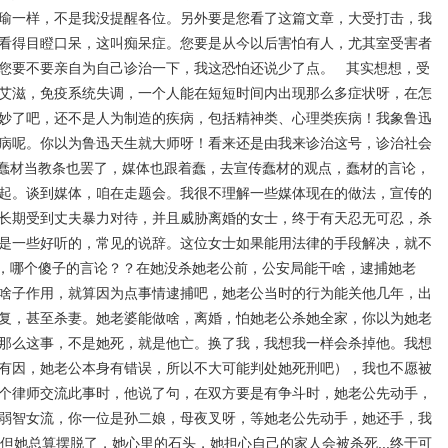
瑜一样，不是我没提醒各位。另外要是您看了这篇文章，大受打击，我
看得目瞪口呆，这叫痴呆症。您要是从今以后害怕有人，尤其室受害者
您要不要亲自为自己诊治一下，我这恐怕还说少了点。 其实想想，受
艾滋，免疫系统失调，一个人能在短短时间内出现那么多症状呀，在怎
妙了吧，还不是人为制造的疾病，包括精神类、心理类疾病！我象鲁迅
病呢。你以为鲁迅天生就大师呀！看来还是由我来诊治这号，诊治社会
蠢材当教条也罢了，媒体也跟着蠢，去宣传蠢材的观点，蠢材的言论，
起。谈到媒体，咱在走题会。我很不理解一些媒体现在的做法，宣传的
长期受到丈夫暴力对待，并且威胁离婚的女士，终于有天忍无可忍，杀
是一些好听的，常见的说辞。这位女士如果能用法律的手段解决，就不
，哪个傻子的言论？？在她没杀她老公前，公安局能干啥，逮捕她老
啥子作用，就算因为点事情逮捕吧，她老公当时的行为能关他几年，出
复，甚至杀妻。她老婆能做啥，离婚，怕她老公杀她全家，你以为她老
那么这事，不是她死，就是他亡。换了我，我想我一样会杀掉他。我想
有因，她老公本身有错误，所以不大可能判处她死刑吧），我也不愿被
个律师交流此事时，他说了句，在双方要是有争斗时，她老公先动手，
弱智女流，你一位是孙二娘，母夜叉呀，等她老公先动手，她还手，我
但她总算摆脱了，她心里的石头，她担心自己的家人会被杀死...终于可