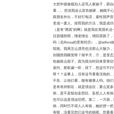
大把年级偷窥别人还骂人家婊子，跟自
看....。您说我这么宣告她家，她能
跟朋友外出，不好打电话，索性我声音
变成一废人。按照我的方法，我是成功
（是有“诱因”的啊）就是我在英国长
仪器骚扰呗，绕老绕去，绕回原路了，
吗（见Rinoa的受害经历），这tel
喧闹。我再怎么漂亮也没那么大魅力，
别骚扰我睡觉呀？闹半天，汗，是变态
给她留点面子。因为我当时回来受害症
发抖。那权威一听，得了，您这可不行
呀？？这事上，没有这号看着没病的。
不良。让他们看，能有健康人吗。咱们
是有有抑郁症，就是强迫症，要么室多
病，是不是疑似妄想症。妄想人人有病
也可以说是强迫症吧。第二，一方面，
病，同时巴不得人人有病，她好捞一把
有呢，没看完您们这号的病呢。您看着