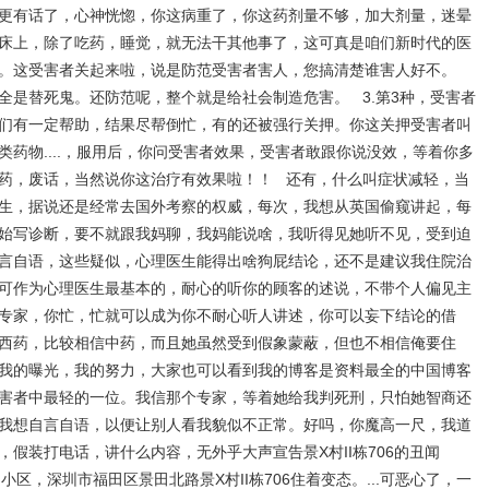
更有话了，心神恍惚，你这病重了，你这药剂量不够，加大剂量，迷晕
床上，除了吃药，睡觉，就无法干其他事了，这可真是咱们新时代的医
。这受害者关起来啦，说是防范受害者害人，您搞清楚谁害人好不。
全是替死鬼。还防范呢，整个就是给社会制造危害。 3.第3种，受害者
们有一定帮助，结果尽帮倒忙，有的还被强行关押。你这关押受害者叫
药物....，服用后，你问受害者效果，受害者敢跟你说没效，等着你多
药，废话，当然说你这治疗有效果啦！！ 还有，什么叫症状减轻，当
生，据说还是经常去国外考察的权威，每次，我想从英国偷窥讲起，每
始写诊断，要不就跟我妈聊，我妈能说啥，我听得见她听不见，受到迫
言自语，这些疑似，心理医生能得出啥狗屁结论，还不是建议我住院治
可作为心理医生最基本的，耐心的听你的顾客的述说，不带个人偏见主
专家，你忙，忙就可以成为你不耐心听人讲述，你可以妄下结论的借
西药，比较相信中药，而且她虽然受到假象蒙蔽，但也不相信俺要住
我的曝光，我的努力，大家也可以看到我的博客是资料最全的中国博客
害者中最轻的一位。我信那个专家，等着她给我判死刑，只怕她智商还
我想自言自语，以便让别人看我貌似不正常。好吗，你魔高一尺，我道
假装打电话，讲什么内容，无外乎大声宣告景X村II栋706的丑闻
小区，深圳市福田区景田北路景X村II栋706住着变态。...可恶心了，一