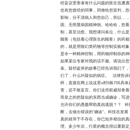
经妄议受害者有什么问题的医生也遭遇到
也有您曾经的同事，同僚给您宣判，您
影响，分不清病人和您自己，所以...
因、无明显病因精神病。哈哈哈，您看
制，甚至治愈。我想请问各位，什么是
顾客（包括看心理医生的顾客）的药都
的，就是用致幻类药物等控制实验对象
是令一种精神控制，用药物抑制你的神
如果某位专家对我的话不服。请说出您
条。疑邻盗斧的故事已经告诉我们了，
们了，什么叫疑似的病症。 法律告诉
样，直接在网上说这景x村II栋706
害，还不敢妄言。你们这些权威却拿着
而皇之的把疑似的东西当成确诊，写进
允许你们的愚蠢帮助真凶逃脱？？ 科
断，去做出错误的“确诊”。科技在发
真的就等于不存在，你已知并相信的真
理。多少年后，行星的概念得以重新定