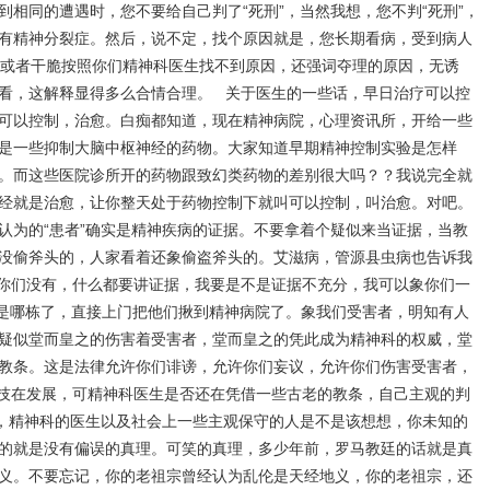
相同的遭遇时，您不要给自己判了“死刑”，当然我想，您不判“死刑”，
有精神分裂症。然后，说不定，找个原因就是，您长期看病，受到病人
.，或者干脆按照你们精神科医生找不到原因，还强词夺理的原因，无诱
看，这解释显得多么合情合理。 关于医生的一些话，早日治疗可以控
可以控制，治愈。白痴都知道，现在精神病院，心理资讯所，开给一些
是一些抑制大脑中枢神经的药物。大家知道早期精神控制实验是怎样
。而这些医院诊所开的药物跟致幻类药物的差别很大吗？？我说完全就
经就是治愈，让你整天处于药物控制下就叫可以控制，叫治愈。对吧。
认为的“患者”确实是精神疾病的证据。不要拿着个疑似来当证据，当教
没偷斧头的，人家看着还象偷盗斧头的。艾滋病，管源县虫病也告诉我
你们没有，什么都要讲证据，我要是不是证据不充分，我可以象你们一
具体是哪栋了，直接上门把他们揪到精神病院了。象我们受害者，明知有人
疑似堂而皇之的伤害着受害者，堂而皇之的凭此成为精神科的权威，堂
教条。这是法律允许你们诽谤，允许你们妄议，允许你们伤害受害者，
技在发展，可精神科医生是否还在凭借一些古老的教条，自己主观的判
展，精神科的医生以及社会上一些主观保守的人是不是该想想，你未知的
的就是没有偏误的真理。可笑的真理，多少年前，罗马教廷的话就是真
义。不要忘记，你的老祖宗曾经认为乱伦是天经地义，你的老祖宗，还