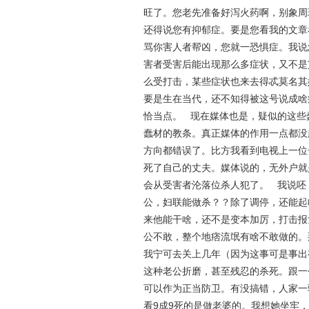
旺了。您老先准备好泻火药啊，别象周
还得说您有抑郁症。要是您看我的文章
骂你害人者帮凶，您就一恐惧症。我说
害者受害后能出现那么多症状，又不是
么受打击，某些症状也来去得忒莫名其
要是生在当代，还不知得被这号说成啥
恰当点。 现在媒体也是，疑似的这些
蠢材的教条。真正媒体的作用一点都没
方向都错误了。比方我看到电视上一位
死了自己的丈夫。媒体说的，无外户就
会从受害者沦落位杀人犯了。 我说呸
公，妇联能做杀？？除了调停，还能起
来他能干啥，还不是变本加厉，打击报
公不敢，整个地痞流氓有啥不敢做的。
我宁可去关上几年（因为这事可是事出
这种老公折磨，甚至残忍的杀死。跟一
可以作为正当防卫。有没搞错，人家一
看9成9死的是做老婆的。我想她坐牢，