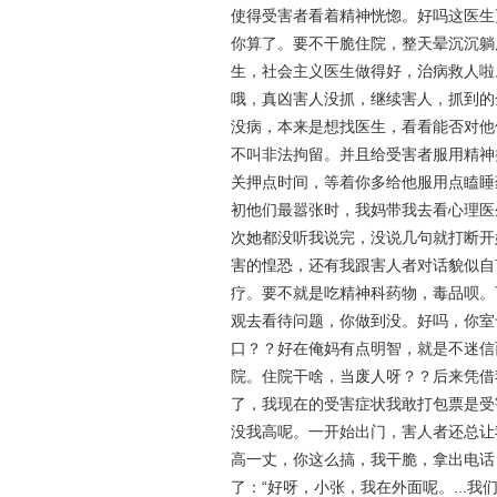
使得受害者看着精神恍惚。好吗这医生
你算了。要不干脆住院，整天晕沉沉躺
生，社会主义医生做得好，治病救人啦
哦，真凶害人没抓，继续害人，抓到的
没病，本来是想找医生，看看能否对他
不叫非法拘留。并且给受害者服用精神类
关押点时间，等着你多给他服用点瞌睡
初他们最嚣张时，我妈带我去看心理医
次她都没听我说完，没说几句就打断开
害的惶恐，还有我跟害人者对话貌似自
疗。要不就是吃精神科药物，毒品呗。
观去看待问题，你做到没。好吗，你室
口？？好在俺妈有点明智，就是不迷信
院。住院干啥，当废人呀？？后来凭借
了，我现在的受害症状我敢打包票是受
没我高呢。一开始出门，害人者还总让
高一丈，你这么搞，我干脆，拿出电话，
了：“好呀，小张，我在外面呢。...我们