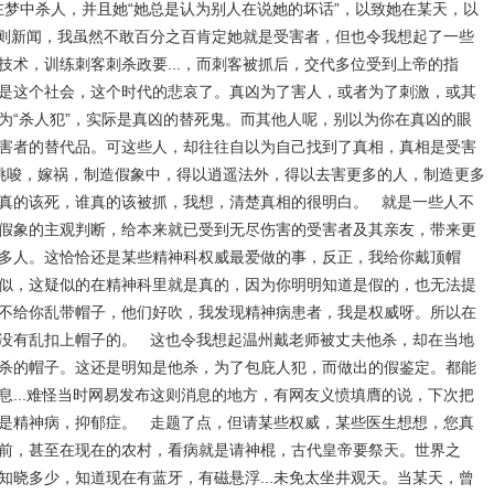
梦中杀人，并且她“她总是认为别人在说她的坏话”，以致她在某天，以
则新闻，我虽然不敢百分之百肯定她就是受害者，但也令我想起了一些
技术，训练刺客刺杀政要...，而刺客被抓后，交代多位受到上帝的指
是这个社会，这个时代的悲哀了。真凶为了害人，或者为了刺激，或其
为“杀人犯”，实际是真凶的替死鬼。而其他人呢，别以为你在真凶的眼
害者的替代品。可这些人，却往往自以为自己找到了真相，真相是受害
挑唆，嫁祸，制造假象中，得以逍遥法外，得以去害更多的人，制造更多
真的该死，谁真的该被抓，我想，清楚真相的很明白。 就是一些人不
假象的主观判断，给本来就已受到无尽伤害的受害者及其亲友，带来更
多人。这恰恰还是某些精神科权威最爱做的事，反正，我给你戴顶帽
似，这疑似的在精神科里就是真的，因为你明明知道是假的，也无法提
不给你乱带帽子，他们好吹，我发现精神病患者，我是权威呀。所以在
没有乱扣上帽子的。 这也令我想起温州戴老师被丈夫他杀，却在当地
杀的帽子。这还是明知是他杀，为了包庇人犯，而做出的假鉴定。都能
息...难怪当时网易发布这则消息的地方，有网友义愤填膺的说，下次把
是精神病，抑郁症。 走题了点，但请某些权威，某些医生想想，您真
前，甚至在现在的农村，看病就是请神棍，古代皇帝要祭天。世界之
知晓多少，知道现在有蓝牙，有磁悬浮...未免太坐井观天。当某天，曾