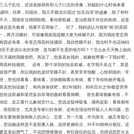
己儿子乱伦，还说老娘我有和儿子口交的录像，孙媳妇什么时候来看
不心虚吗，结果，到现在，我几乎都没出现过“自言自语”的迹象，除了有时
不大，我朋友当我唱歌呢。看你那权威，是治愈我不存在的疾病，还是
者还是失败者，我看不言而喻了。 对了，我妈误认为我有“病”的原因
达一，两月没睡好。可就像我前面提醒大家为啥睡不好。因为我给变态用
有因必有果，有变态用高科技骚扰，我自然睡不好。我当时不也还纳闷
ford校区不是说出名的安静，是鸟都不生蛋的地方吗？？怎么会天天晚上如此
天天骚扰我睡觉吧。再说了，您真喜欢我的，就麻烦尊重一下我好吧，
用高科技骚扰。 还有，那个深圳的知名权威，名字我不名点了，算是
状很严重，所以我妈也是经常睡不好，夜里常常惊醒，心惊胆跳的，常
呀，您也得看看，看啥看，没病都能看出有病。看了等你给她开毒品
其实您别说她了，和尚身体状吧，前2年报到，和尚百分之90都是营养
也给这权威和某些妄自菲薄的蠢材看看病啊。 首先看谁都象有病，不
动症，反正看什么象就安什么。您说这疑神疑鬼，捕风捉影，看谁都有
，医院医生，尤其是专家们好发财。还有您强迫性怀疑人人有问题，您
医生要抱着致病救人的决心，态度，另一方面，作为医生，她又有疑心
，您说她这样是不是双重人格，说得更难听点，叫不叫精神分裂症。还
要是发起脾气了，不说您情绪激动，有狂躁症的征兆，也得说您肝火太