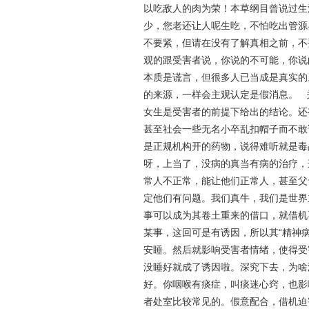
以吃敌人的肉为荣！本草纲目曾说过生
少，您老还让人呢生吃，不怕吃出管源
不要紧，但请在没有了解真相之前，不
观的跟受害者说，你说的不可能，你说
本质是谎言，但很多人已当成是真实的
的来源，一样会主观认定是假消息。 
女生是受害者的前提下给出的结论。还
甚至社会一些无名小卒乱扣帽子而不敢
是正规机构开的药物，说得难听就是毒
呀，上当了，没病的真当有病的治疗，
常人不正常，能让他们正常人，甚至父
定他们有问题。我们真牛，我们是世界
事可以成为其卷土重来的借口，就借机
某事，这回可是有诱因，所以其“精神
安睡。然后就影响受害者情绪，使得受
没睡好就成了诱因啦。深究下去，为啥
好。你咽喉有痰症，叫痰迷心窍，也影
者处室比较常见的。假意配合，借机迫