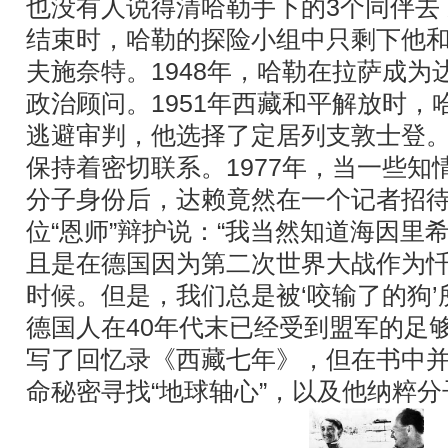
也没有人说得清哈勒手下的3个同伴去
结束时，哈勒的探险小组中只剩下他和
夫施奈特。1948年，哈勒在拉萨成为
政治顾问。1951年西藏和平解放时，
逃避审判，他选择了定居列支敦士登
保持着密切联系。1977年，当一些知
分子身份后，达赖竟然在一个记者招
位“恩师”辩护说：“我当然知道海因里
且是在德国因为第二次世界大战作为
时候。但是，我们总是被‘咬输了的狗
德国人在40年代末已经受到盟军的足
写了回忆录《西藏七年》，但在书中
命秘密寻找“地球轴心”，以及他纳粹