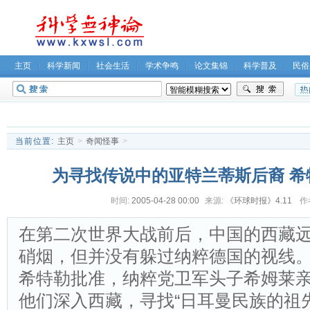
主页
科学新闻
社会生活
学术争鸣
论文集锦
科学普及
民俗
无神论坛
关于我们
当前位置:
主页
>
奇闻怪事
>
为寻找传说中的亚特兰蒂斯后裔 希
时间:
2005-04-28 00:00
来源:
《环球时报》4.11
作
在第二次世界大战前后，中国的西藏
硝烟，但并没有躲过纳粹德国的视线。19
希特勒批准，纳粹党卫军头子希姆莱
他们深入西藏，寻找“日耳曼民族的祖