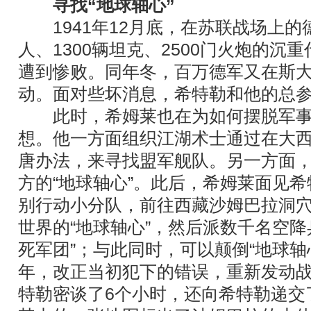
寻找“地球轴心”
1941年12月底，在苏联战场上的
人、1300辆坦克、2500门火炮的沉
遭到惨败。同年冬，百万德军又在斯
动。面对些坏消息，希特勒和他的总
此时，希姆莱也在为如何摆脱军事
想。他一方面组织江湖术士通过在大
唐办法，来寻找盟军舰队。另一方面
方的“地球轴心”。此后，希姆莱面见
别行动小分队，前往西藏沙姆巴拉洞
世界的“地球轴心”，然后派数千名空降
死军团”；与此同时，可以颠倒“地球轴心
年，改正当初犯下的错误，重新发动
特勒密谈了6个小时，还向希特勒递交了