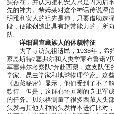
实存在，并认为雅利安人只是因为后
先的神力。希姆莱对这个神话传说深
明雅利安人的祖先是神，只要借助选
段，便能创造出具有超常能力的、所
队。
详细调查藏族人的体貌特征
为了寻访先祖遗民，1938年，希
家恩斯特?塞弗尔和人类学家布鲁诺?
军塞弗尔考察队”奔赴西藏，这支队伍
学家、昆虫学家和地球物理学家。这
《西藏秘密》显示，他们受到了不了
款待。但是，这群心怀叵测的党卫军
的任务。贝尔格测量了很多西藏人头
头发与其他人种的头发样本进行比对