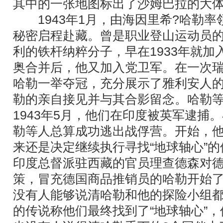
其中的一张地图标出了沙姆巴拉的大
1943年1月，由海因里希?哈勒率
秘密启程赴藏。曾是职业登山运动员
利的铁杆纳粹分子，早在1933年就加入
奥合并后，他又加入党卫军。在一次
哈勒一举夺冠，充分展示了雅利安人的
勒的亲自接见并与其合影留念。哈勒
1943年5月，他们在印度被英军逮捕
勒等人总算成功逃出战俘营。开始，
来还是决定继续执行寻找“地球轴心”
印度总督派驻西藏的官员理查德森对
策，冒充德国商品推销员的哈勒开始
没有人能够说清哈勒和他的探险小组
的传说称他们最终找到了“地球轴心”