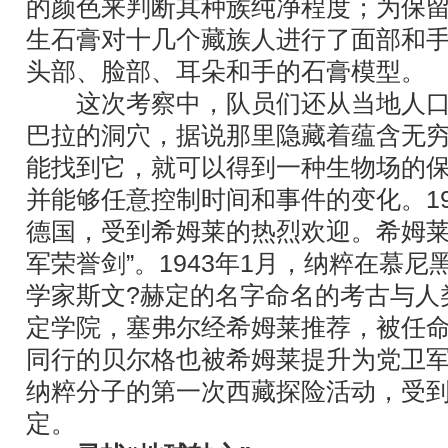
的颜色来判断其种族纯净程度；为保
生石膏对十几个藏族人进行了面部和
头部、脸部、耳朵和手的石膏模型。
这次考察中，队员们还从当地人口
巴拉的洞穴，据说那里隐藏着蕴含无穷
能找到它，就可以得到一种生物场的保
并能够任意控制时间和事件的变化。19
德国，受到希姆莱的热烈欢迎。希姆莱
军荣誉剑”。1943年1月，纳粹在慕
学家斯文?赫定的名字命名的考古与人
定学院，塞弗尔经希姆莱推荐，被任
同行的贝尔格也被希姆莱提升为党卫
纳粹分子的第一次西藏探险活动，受
定。