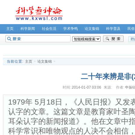
主页
科学新闻
社会生活
学术争鸣
论文集锦
科学普及
民俗
无神论坛
关于我们
当前位置:
主页
>
论文集锦
>
二十年来辨是非(2
时间:
2014-01-07 03:06
来源:
作者:
申振
1979年 5月18日，《人民日报》又
认字的文章。这篇文章是教育家叶圣
耳朵认字的新闻报道》。他在文章中
科学常识和唯物观点的人决不会相信