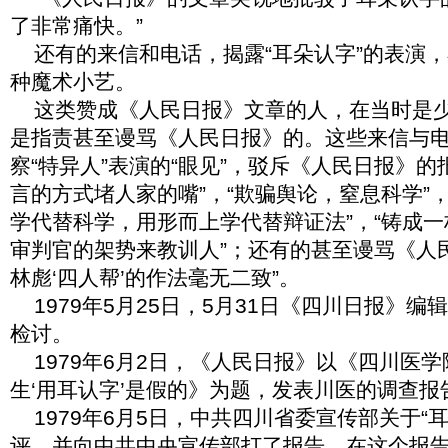
了非常痛快。”
还有的来信和电话，揭露“耳朵认字”的表演
种魔术小艺。
这类赞成《人民日报》文章的人，在当时是
是指责甚至谩骂《人民日报》的。这些来信与
察“特异人”表演的“眼见”，驳斥《人民日报》的
言的方式堵人家的嘴”，“欺骗舆论，窒息科学”，
学代替科学，用形而上学代替辩证法”，“铸成一桩
审判官的架势来教训人”；还有的甚至谩骂《人民
林彪‘四人帮’的作法毫无二致”。
1979
年
5月25日，5月31日《四川日报》
检讨。
1979
年
6月2日，《人民日报》以《四川医
生‘用耳认字’是假的》为题，发表川医的调查报
1979
年
6月5日，中共四川省委宣传部关于“
评，并向中共中央宣传部打了报告。在这个报