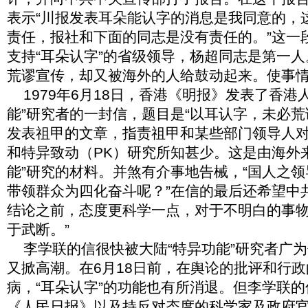
表示“川报发表耳朵能认字的消息是我同意的，
责任，报社和下面的同志是没有责任的。”这一
支持“耳朵认字”的省级领导，杨超同志是第一
荒谬宣传，却又被海外的人给鼓动起来。使事
1979
年
6月18日，香港《明报》发表了香港
能”研究者的一封信，题目是“以耳认字，未必荒
发表祖甲的文章，指责祖甲和某些部门领导人对
和特异致动（PK）研究所知甚少。这是由海外
能”研究的材料。并煞有介事地告械，“国人之
带领群众为四化奋斗呢？”在信的最后还希望中
结论之前，态度更科学一点，对于不明白的事
于武断。”
李学联的信很快被大陆“特异功能”研究者广为
又掀高潮。在
6月18日前，在舆论的批评和行
病，“耳朵认字”的功能也有所消退。但李学联
《人民日报》以及持反对态度的科学家及政府