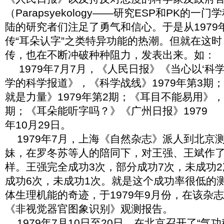
（Parapsyekology——研究ESP和PK的
陆的研究者们注足了勇气和信心。于是从1979
传“耳朵认字”之类特异功能的热潮。但就在这时
传，也在不断冲破种种阻力，发表出来。如：
1979年
7月7月，《人民日报》《当心以‘科
学的科学报道》，《科学战线》1979年第3期；
就是力量》1979年第2期；《耳目不能易用》，
期；《耳朵能听字吗？》《广州日报》1979
年
10月29日。
1979
年
7月，上海《自然杂志》派人到北京
妹，在罗冬苏等人的陪同下，对王强、王斌作了
样。王强完全成功3次，部分成功7次，未成功
成功6次，未成功1次。就是这个成功率很低的
体生理机能的奇迹，于1979年9月份，在该杂
《非视觉器官图象识别》观测报告。
1979
年
7月10日至20日，在北京召开了“气