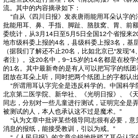
流。其中的内容摘录如下：
“自从《四川日报》发表唐雨能用耳朵认字的消
批能用耳、鼻、手指、脚趾、胳肢窝、胃、前
委统计，从
3月14日至5月5日全国12个省报来
地市级科委上报的4名，县级科委上报3名，基
（据我们了解还不止20名，比如北京已“发现”
者注）。这20名中，9
~15岁的
14名都是在校学
的1名。其中最新奇的是有人可以把写字的纸团
团放在耳朵上听，同时把两个纸团上的字都认出
“所谓用耳认字完全是违反科学的。中国科学
北京第二医学院、新华社、《光明日报》、《
同志，分别对一些儿童进行测试，证明完全是
被测试的人，本人也承认这不过是魔术。”
“认为文章中批评某些领导同志很有必要，意
消息的报纸，能接受教训，引以为戒。”
“《人民日报》的文章尖锐地批驳了耳朵认字