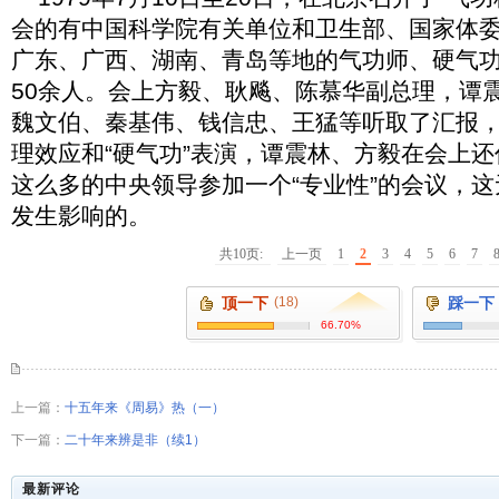
会的有中国科学院有关单位和卫生部、国家体
广东、广西、湖南、青岛等地的气功师、硬气
50余人。会上方毅、耿飚、陈慕华副总理，谭
魏文伯、秦基伟、钱信忠、王猛等听取了汇报，
理效应和“硬气功”表演，谭震林、方毅在会上
这么多的中央领导参加一个“专业性”的会议，这
发生影响的。
共10页:
上一页
1
2
3
4
5
6
7
顶一下
(18)
踩一下
66.70%
上一篇：
十五年来《周易》热（一）
下一篇：
二十年来辨是非（续1）
最新评论