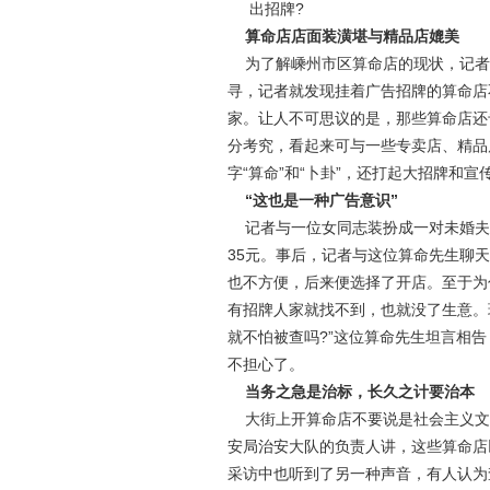
出招牌?
算命店店面装潢堪与精品店媲美
为了解嵊州市区算命店的现状，记者
寻，记者就发现挂着广告招牌的算命店
家。让人不可思议的是，那些算命店还
分考究，看起来可与一些专卖店、精品
字“算命”和“卜卦”，还打起大招牌和
“这也是一种广告意识”
记者与一位女同志装扮成一对未婚夫妇
35元。事后，记者与这位算命先生聊
也不方便，后来便选择了开店。至于为
有招牌人家就找不到，也就没了生意。
就不怕被查吗?”这位算命先生坦言相
不担心了。
当务之急是治标，长久之计要治本
大街上开算命店不要说是社会主义文
安局治安大队的负责人讲，这些算命店
采访中也听到了另一种声音，有人认为