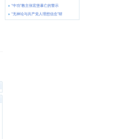
“中功”教主张宏堡暴亡的警示
“无神论与共产党人理想信念”研