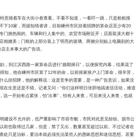
特意骑着车在大街小巷查看。不看不知道，一看吓一跳，只是粗粗搜
不下10家，而据知情者讲，目前嵊州市区挂着招牌的算命店至少有20
专门挑热闹的、车辆和行人集中的、农贸市场附近开；店面装潢大都十
店相媲美；门框的上部分装上了明亮的玻璃、两侧分别贴上电脑刻的大
宣传店主本事大的广告语。
，到江滨西路一家算命店进行“婚期择日”，以便探究内幕，结果花了
天得知，他在嵊州市区算了12年的命，以前挨家挨户上门算命，很辛苦，
什么挂招牌，他的解释说：这是竞争的需要，是一种广告意识，如果没
现在生意还是不错。记者又问：“你们这样明日张胆地搞迷信活动，难道
告，说一开始有点紧张，怕“出事”，怕有人来查，可后来没人来查，也就
明建设不允许的，也严重影响了市容市貌，市民对此意见纷纷。据市公
以前也取缔过几家，但是，禁了又出，数量甚至超过以前。不过记者在
查处只是治标，要治本就必须先治某些人的愚昧思想和迷信思想。若要