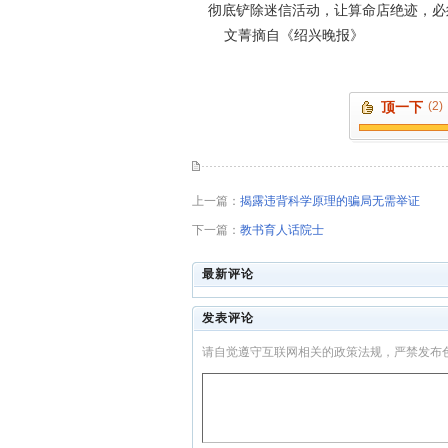
彻底铲除迷信活动，让算命店绝迹，必
文菁摘自《绍兴晚报》
顶一下
(2)
上一篇：
揭露违背科学原理的骗局无需举证
下一篇：
教书育人话院士
最新评论
发表评论
请自觉遵守互联网相关的政策法规，严禁发布