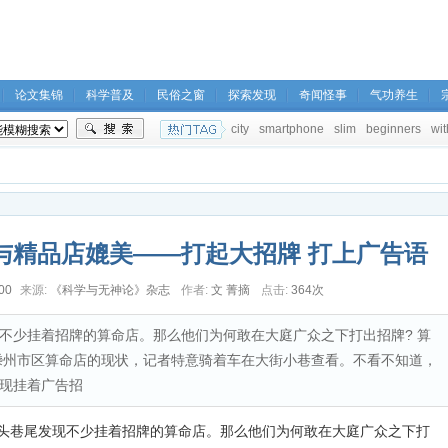
论文集锦
科学普及
民俗之窗
探索发现
奇闻怪事
气功养生
city
smartphone
slim
beginners
wit
与精品店媲美――打起大招牌 打上广告语
00
来源:
《科学与无神论》杂志
作者:
文 菁摘
点击:
364次
不少挂着招牌的算命店。那么他们为何敢在大庭广众之下打出招牌? 算
嵊州市区算命店的现状，记者特意骑着车在大街小巷查看。不看不知道，
现挂着广告招
巷尾发现不少挂着招牌的算命店。那么他们为何敢在大庭广众之下打