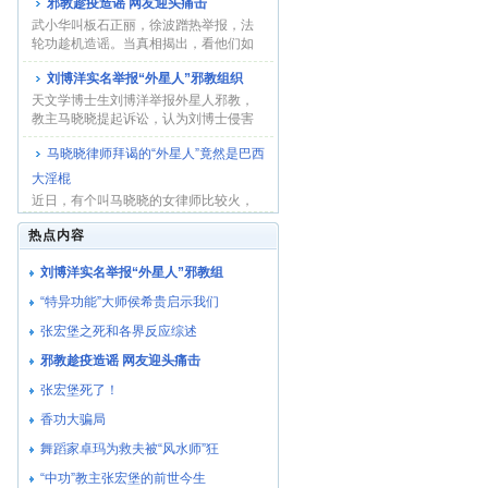
邪教趁疫造谣 网友迎头痛击
武小华叫板石正丽，徐波蹭热举报，法
轮功趁机造谣。当真相揭出，看他们如
何收场！...
刘博洋实名举报“外星人”邪教组织
天文学博士生刘博洋举报外星人邪教，
教主马晓晓提起诉讼，认为刘博士侵害
了她的名誉权...
马晓晓律师拜谒的“外星人”竟然是巴西
大淫棍
近日，有个叫马晓晓的女律师比较火，
因为她自称与不同种族的外星人都有过
热点内容
接触，并通过...
刘博洋实名举报“外星人”邪教组
“特异功能”大师侯希贵启示我们
张宏堡之死和各界反应综述
邪教趁疫造谣 网友迎头痛击
张宏堡死了！
香功大骗局
舞蹈家卓玛为救夫被“风水师”狂
“中功”教主张宏堡的前世今生