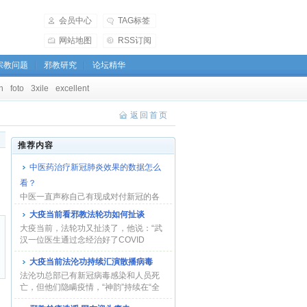
会员中心
TAG标签
网站地图
RSS订阅
宗教问题
邪教研究
论坛精华
h
foto
3xile
excellent
返回首页
推荐内容
中医药治疗新冠肺炎效果的数据怎么
看？
中医一直声称自己有现成对付新冠的各
种办法。即使承认西医的作用，也只讲
大疫当前看邪教法轮功如何扯谈
仅用西医时...
大疫当前，法轮功又扯淡了，他说：“武
汉一位医生通过念经治好了COVID
-19”。这家伙...
大疫当前法沦功持续汇演散播病毒
法沦功总部已有新冠病毒感染和人员死
亡，但他们隐瞒疫情，“神韵”持续在“全
球巡演”...