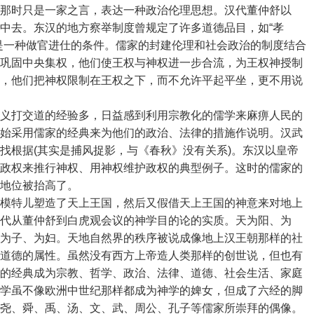
那时只是一家之言，表达一种政治伦理思想。汉代董仲舒以
中去。东汉的地方察举制度曾规定了许多道德品目，如“孝
是一种做官进仕的条件。儒家的封建伦理和社会政治的制度结合
巩固中央集权，他们使王权与神权进一步合流，为王权神授制
，他们把神权限制在王权之下，而不允许平起平坐，更不用说
义打交道的经验多，日益感到利用宗教化的儒学来麻痹人民的
始采用儒家的经典来为他们的政治、法律的措施作说明。汉武
找根据(其实是捕风捉影，与《春秋》没有关系)。东汉以皇帝
政权来推行神权、用神权维护政权的典型例子。这时的儒家的
子地位被抬高了。
模特儿塑造了天上王国，然后又假借天上王国的神意来对地上
代从董仲舒到白虎观会议的神学目的论的实质。天为阳、为
为子、为妇。天地自然界的秩序被说成像地上汉王朝那样的社
道德的属性。虽然没有西方上帝造人类那样的创世说，但也有
的经典成为宗教、哲学、政治、法律、道德、社会生活、家庭
学虽不像欧洲中世纪那样都成为神学的婢女，但成了六经的脚
尧、舜、禹、汤、文、武、周公、孔子等儒家所崇拜的偶像。