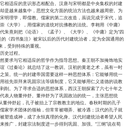
它相适应的意识形态相配合。汉唐与宋明都是中央集权的封建
却是越来越集中，思想文化方面的统治方法也越来越周密。为
宋明理学，即儒教。儒家的第二次改造，虽说完成于宋代，追
崇《大学》，用儒家的道统对抗佛教的法统。李翱用《中庸》
代朱熹则把《论语》、《孟子》、《大学》、《中庸》定为“四
熹的《四书集注》被宋以后的历代封建统治者，定为全国通用的
出来，受到特殊的重视。
历史过程。
然要求与它相适应的哲学作为指导思想。秦王朝不加掩饰地实
谊《过秦论》就总结了这一教训。汉初的黄老之术，虽有一时
之策。统一的封建帝国需要这样一种思想体系：它能够用统一
用祖先崇拜来巩固宗法等级制度，它又能够用仁义道德的说教
剥削。为了寻求合适的思想体系，西汉王朝探索了六七十年之
代表人物董仲舒。董仲舒为了巩固政治的统一，主张思想统
。从董仲舒起，孔子被抬上了宗教教主的地位。春秋时期的孔子
儒家学术团体的领袖，但常常被嘲弄、被冷遇；汉代的孔子就
被塑造成神，成了永恒真理的化身。汉代封建统治者希望人民
来推广，封建宗法制度进一步得到巩固、加强。“三纲”说在荀