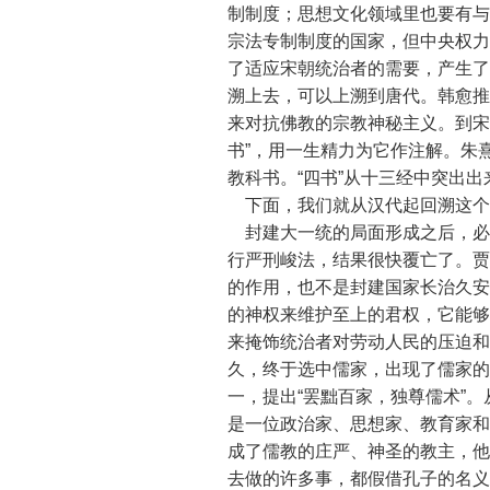
制制度；思想文化领域里也要有与
宗法专制制度的国家，但中央权力
了适应宋朝统治者的需要，产生了
溯上去，可以上溯到唐代。韩愈推
来对抗佛教的宗教神秘主义。到宋
书”，用一生精力为它作注解。朱
教科书。“四书”从十三经中突出
下面，我们就从汉代起回溯这个
封建大一统的局面形成之后，必
行严刑峻法，结果很快覆亡了。贾
的作用，也不是封建国家长治久安
的神权来维护至上的君权，它能够
来掩饰统治者对劳动人民的压迫和
久，终于选中儒家，出现了儒家的
一，提出“罢黜百家，独尊儒术”
是一位政治家、思想家、教育家和
成了儒教的庄严、神圣的教主，他
去做的许多事，都假借孔子的名义