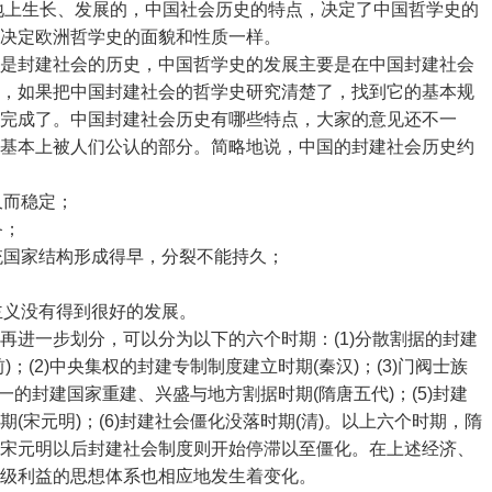
地上生长、发展的，中国社会历史的特点，决定了中国哲学史的
决定欧洲哲学史的面貌和性质一样。
是封建社会的历史，中国哲学史的发展主要是在中国封建社会
，如果把中国封建社会的哲学史研究清楚了，找到它的基本规
完成了。中国封建社会历史有哪些特点，大家的意见还不一
基本上被人们公认的部分。简略地说，中国的封建社会历史约
久而稳定；
备；
一统国家结构形成得早，分裂不能持久；
主义没有得到很好的发展。
再进一步划分，可以分为以下的六个时期：(1)分散割据的封建
；(2)中央集权的封建专制制度建立时期(秦汉)；(3)门阀士族
统一的封建国家重建、兴盛与地方割据时期(隋唐五代)；(5)封建
(宋元明)；(6)封建社会僵化没落时期(清)。以上六个时期，隋
宋元明以后封建社会制度则开始停滞以至僵化。在上述经济、
级利益的思想体系也相应地发生着变化。