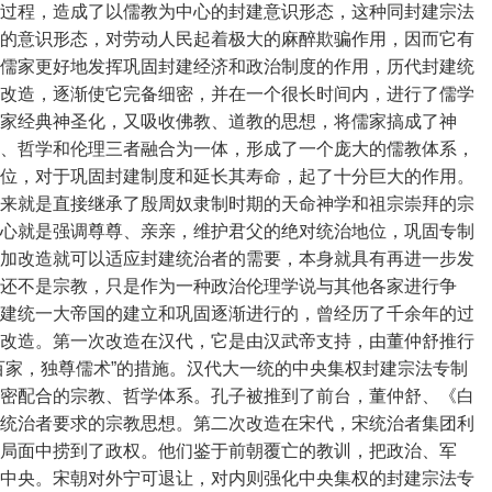
过程，造成了以儒教为中心的封建意识形态，这种同封建宗法
的意识形态，对劳动人民起着极大的麻醉欺骗作用，因而它有
儒家更好地发挥巩固封建经济和政治制度的作用，历代封建统
改造，逐渐使它完备细密，并在一个很长时间内，进行了儒学
家经典神圣化，又吸收佛教、道教的思想，将儒家搞成了神
、哲学和伦理三者融合为一体，形成了一个庞大的儒教体系，
位，对于巩固封建制度和延长其寿命，起了十分巨大的作用。
来就是直接继承了殷周奴隶制时期的天命神学和祖宗崇拜的宗
心就是强调尊尊、亲亲，维护君父的绝对统治地位，巩固专制
加改造就可以适应封建统治者的需要，本身就具有再进一步发
还不是宗教，只是作为一种政治伦理学说与其他各家进行争
建统一大帝国的建立和巩固逐渐进行的，曾经历了千余年的过
改造。第一次改造在汉代，它是由汉武帝支持，由董仲舒推行
百家，独尊儒术”的措施。汉代大一统的中央集权封建宗法专制
密配合的宗教、哲学体系。孔子被推到了前台，董仲舒、《白
统治者要求的宗教思想。第二次改造在宋代，宋统治者集团利
局面中捞到了政权。他们鉴于前朝覆亡的教训，把政治、军
中央。宋朝对外宁可退让，对内则强化中央集权的封建宗法专