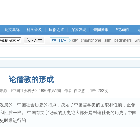
论文集锦
科学普及
民俗之窗
探索发现
奇闻怪事
气功养生
city
smartphone
slim
beginners
wit
论儒教的形成
来源:
《中国社会科学》1980年第1期
作者:
任继愈
点击:
282次
发展的，中国社会历史的特点，决定了中国哲学史的面貌和性质，正像
和性质一样。 中国有文字记载的历史绝大部分是封建社会的历史，中国
史时期进行的