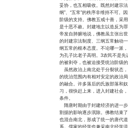
妥协，也互相吸收。既然封建宗法
纲”、“五常”的秩序非维持不可
阶级的支持。佛教五戒十善，采用
是十恶不赦。封建地主以造反为罪
帝发自肺腑地说，佛教虽主张出世
的封建宗法制度、三纲五常触动一
纲五常的根本态度。不论哪一派，
为孔子比老子高明。3农民不是先
的被剥夺，也被迫接受统治阶级的
虽然政治上南北处于分裂状态，
的统治范围内有相对安定的政治局
的融合。许多落后的氏族部落和奴
习，很快赶上来，进入封建社会，
条件。
隋唐时期由于封建经济的进一步
割据的影响逐步泯除。佛教结束了
也混合南北，形成了统一的唐代道
系。儒家的经学也兼采南北经学流