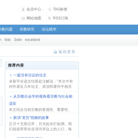
会员中心
TAG标签
网站地图
RSS订阅
宗教问题
邪教研究
论坛精华
h
foto
3xile
excellent
返回首页
推荐内容
一篇没有论证的论文
卓新平在该文结尾处注解说：“本文中有
对作者近几年论文、讲演和著作中相关
观点的综...
从宗教社会学的视角看宗教与社会相
适应
本文结合当前宗教的客观性、重要性、
排他性等特性，并援引联合国的有关材
新演“龙宫”招婿的故事
料和国外一些...
正月十五闹元宵，月光如水灯如潮。我
们祖祖辈辈住在漳河岸边上的人们，每
年元宵节，为...