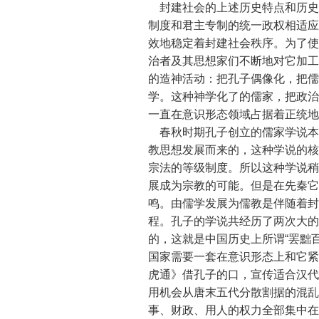
封建社会的上述历史特点和历史
制度和君主专制的统一政权相适应
效地稳定着封建社会秩序。为了使
治者及其思想家们不断地对它加工
的造神活动：把孔子偶像化，把儒
学。这种神学化了的儒家，把政治
一直在意识形态领域占据着正统地
春秋时期孔子创立的儒家学说本
教思想发展而来的，这种学说的核
宗法的等级制度。所以这种学说稍
展成为宗教的可能。但是在先秦它
鸣。由儒学发展为儒教是伴随着封
程。孔子的学说共经历了两次大的
的，这就是中国历史上所谓“罢黜
国家需要一套在意识形态上和它紧
虎通》借孔子的口，宣传适合汉代
用机会从唐末五代分散割据的混乱
事、财政、用人的权力全部集中在