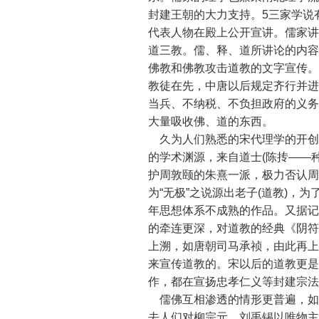
封建王朝的大力支持。5三家学说
代表人物在殿上公开宣讲。儒家讲
道三教。儒、释、道所讲论的内容
佛教和佛教攻击道教的文字宣传。
教徒在先，中唐以后规定齐行并进
当兵、不纳税、不负担政府的义务
大量吸收佛、道的东西。
久为人们熟悉的宋代理学的开创
的学术渊源，来自道士(陈抟――
护周敦颐的朱熹一派，极力否认周
为“无极”之说源出老子(道教)
年思想体系不成熟的作品。又据记
的牵连更深，对道教的经典《阴符
上溯，如唐朝司马承祯，由此再上
来宣传道教的。宋以后的道教更是
作，都在宣扬忠孝仁义等封建宗法
儒佛互相渗透的情形更普遍，如
去人们对柳宗元、刘禹锡以唯物主