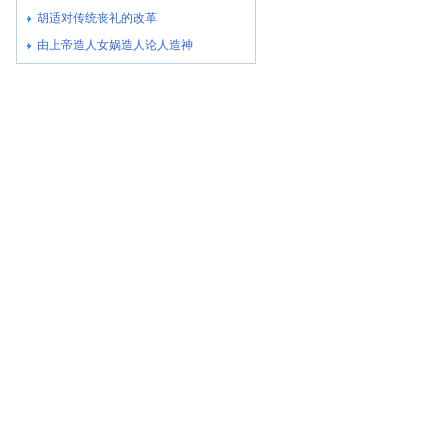
胡适对传统丧礼的改革
由上帝造人女娲造人论人造神