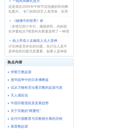
一组民间葬礼照片
这是我在2005年中秋节后拍摄的民间葬
礼图片。 专门的民间艺人来哭丧，但哭
是假，讨钱...
《碰撞中的世界》析
（本世纪四十年代，俄国侨民，内科医
生伊曼纽尔?维里柯夫斯基发明了一种理
论，用地球...
由上帝造人女娲造人论人造神
讨论神是否存在的问题，先讨论人是不
是神造的问题尤其重要。如果人是神造
的，人就没有...
热点内容
伊斯兰教起源
侵华战争中的日本佛教徒
试从万物有灵论看宗教的起源与发
天人感应说
中国宗教现状及发展趋势
关于宗教的“两重性”
近代中国教育与宗教相分离的历程
基督教起源