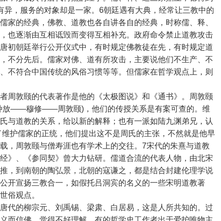
有异，服务的对象却是一家。6朝廷遇有大典，经常让三教中的
儒家的经典，佛教、道教也各自讲各自的经典，时称儒、释、
，也逐渐由互相诋毁而变得互相补充。政府命令禁止道教攻击
唐初朝廷举行公开仪式中，有时规定佛教徒在先，有时规定道
，不分先后。儒家对佛、道有所攻击，主要说他们不生产、不
、不符合中国传统的风俗习惯等等。但儒家在哲学观点上，则
者周敦颐的代表著作是他的《太极图说》和《通书》。周敦颐
种放――穆修――周敦颐)，他们的传授关系是有案可查的。维
氏与道教的关系，给以新的解释；也有一派如陆九渊弟兄，认
，为了维护儒家的正统，他们提出这不是周氏的主张，不然就是他早
载，周敦颐与僧寿涯也有学术上的交往。7宋代的朱熹与道教
经》、《参同契》曾大力钻研。儒道合流的代表人物，由北宋
推，到南朝的陶弘景，北朝的寇谦之，都是结合封建伦理学说
公开宣扬三教合一，如假托吕洞宾的名义的一些宋明道教著
世俗观点。
唐代的柳宗元、刘禹锡、梁肃、白居易，这是人所共知的。过
义而信佛，觉得不好理解，有的哲学史工作者出于爱护唯物主