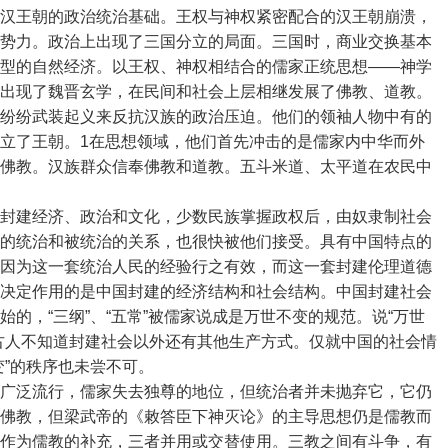
汉王朝的政治统治基础。王权与神权紧密配合的汉王朝崩溃，
势力。政治上出现了三国分立的局面。三国时，商业交换基本
型的自然经济。以王权、神权相结合的儒家正统思想――神学
出现了魏晋玄学，在民间和社会上层相继发展了佛教、道教。
纷纷武装起义来反抗汉族的政治压迫。他们的领袖人物中有的
立了王朝。1在思想领域，他们首先冲击的是儒家内中华而外
佛教。汉族群众信奉佛教和道教。五斗米道、太平道在农民中
封建经济、政治和文化，少数民族掌握政权后，由奴隶制社会
的统治和被统治的关系，也很快被他们接受。具有中国特点的
因为这一套统治人民的经验行之有效，而这一套封建伦理道德
决定作用的是中国封建的经济结构和社会结构。中国封建社会
的，“三纲”、“五常”被儒家说成是万世不变的规范。说“万世
古人不知道封建社会以外还有其他生产方式。仅就中国的社会情
变”的秩序也未尝不可。
广泛流行，儒家失去独尊的地位，但统治者并未抛弃它，它仍
佛教，但梁武帝的《敕答臣下神灭论》的主导思想仍是儒教而
作为儒教的补充，三者并用或交替使用。三教之间有斗争，有