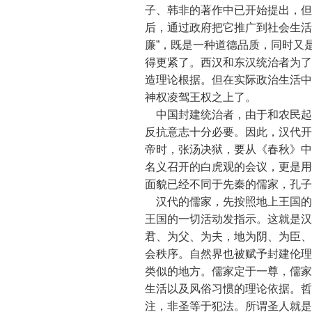
子、韩非的著作中已开始提出，但
后，通过政府把它推广到社会生活
廉”，既是一种道德品质，同时又
得更紧了。西汉和东汉统治者为了
造理论根据。但在实际政治生活中
神权凌驾王权之上了。
中国封建统治者，由于和农民起
反抗意志十分必要。因此，汉代开
帝时，张汤决狱，要从《春秋》中
名义召开的白虎观的会议，更是用
面貌已经不同于先秦的儒家，孔
汉代的儒家，先按照地上王国的
王国的一切活动发指示。这就是汉
君、为父、为夫，地为阴、为臣、
会秩序。自然界也被赋予封建伦理
类似的地方。儒家定于一尊，儒家
生活以及风俗习惯的理论依据。哲
注，非圣等于犯法。所谓圣人就是