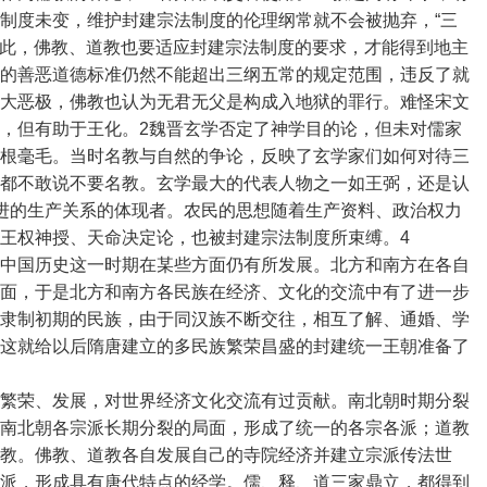
制度未变，维护封建宗法制度的伦理纲常就不会被抛弃，“三
。因此，佛教、道教也要适应封建宗法制度的要求，才能得到地主
的善恶道德标准仍然不能超出三纲五常的规定范围，违反了就
大恶极，佛教也认为无君无父是构成入地狱的罪行。难怪宋文
，但有助于王化。
2魏晋玄学否定了神学目的论，但未对儒家
根毫毛。当时名教与自然的争论，反映了玄学家们如何对待三
都不敢说不要名教。玄学最大的代表人物之一如王弼，还是认
进的生产关系的体现者。农民的思想随着生产资料、政治权力
王权神授、天命决定论，也被封建宗法制度所束缚。4
中国历史这一时期在某些方面仍有所发展。北方和南方在各自
面，于是北方和南方各民族在经济、文化的交流中有了进一步
隶制初期的民族，由于同汉族不断交往，相互了解、通婚、学
这就给以后隋唐建立的多民族繁荣昌盛的封建统一王朝准备了
繁荣、发展，对世界经济文化交流有过贡献。南北朝时期分裂
南北朝各宗派长期分裂的局面，形成了统一的各宗各派；道教
教。佛教、道教各自发展自己的寺院经济并建立宗派传法世
派，形成具有唐代特点的经学。儒、释、道三家鼎立，都得到