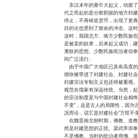
东汉末年的黄巾大起义，动摇了
代之而起的是分散割据的地方封建
停止，不再铸造货币，出现了更典
目的论也受到了致命的冲击。这时
这时，我国北方、南方少数民族也
是被卖的奴隶，后来起义成功，建
夷狄的思想。少数民族统治者信奉
间广泛流行。
由于中国广大地区已具有高度的
很快被带进了封建社会。封建社会
封建宗法专制主义也还得被重视。
规范在儒家有深远传统。当然，起
的宗法制度是与中国封建社会相终始
不变”，这是古人的局限性，因为
况而论，说它是封建社会“万世不
在魏晋南北朝时期，佛教、道教
然是封建思想的正统。梁武帝崇奉
不是佛教。当时的统治者用佛、道